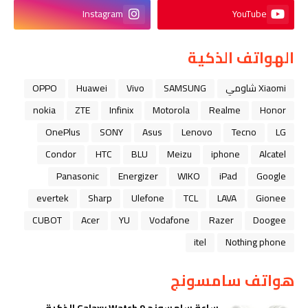
Instagram
YouTube
الهواتف الذكية
Xiaomi شاومي
SAMSUNG
Vivo
Huawei
OPPO
nokia
ZTE
Infinix
Motorola
Realme
Honor
OnePlus
SONY
Asus
Lenovo
Tecno
LG
Condor
HTC
BLU
Meizu
iphone
Alcatel
Panasonic
Energizer
WIKO
iPad
Google
evertek
Sharp
Ulefone
TCL
LAVA
Gionee
CUBOT
Acer
YU
Vodafone
Razer
Doogee
itel
Nothing phone
هواتف سامسونج
ساعة سامسونج Galaxy Watch 9 الذكية