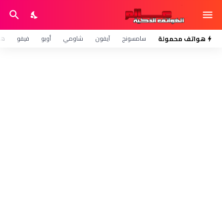
هواتف محمولة
سامسونج
آيفون
شاومي
أوبو
فيفو
هو