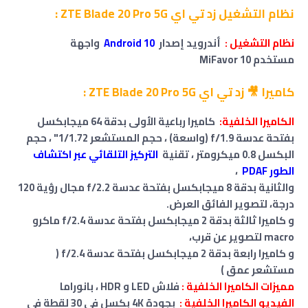
نظام التشغيل زد تي اي ZTE Blade 20 Pro 5G :
نظام التشغيل :
أندرويد إصدار
Android 10
واجهة
مستخدم MiFavor 10
كاميرا 🎥 زد تي اي ZTE Blade 20 Pro 5G :
الكاميرا الخلفية:
كاميرا رباعية الأولى بدقة 64 ميجابكسل
بفتحة عدسة f/1.9 (واسعة) ، حجم المستشعر 1/1.72" ، حجم
البكسل 0.8 ميكرومتر ، تقنية
التركيز التلقائي عبر اكتشاف
الطور PDAF
،
والثانية بدقة 8 ميجابكسل بفتحة عدسة f/2.2 مجال رؤية 120
درجة، لتصوير الفائق العرض.
و كاميرا ثالثة بدقة 2 ميجابكسل بفتحة عدسة f/2.4
ماكرو
macro لتصوير عن قرب،
و كاميرا رابعة بدقة 2 ميجابكسل بفتحة عدسة f/2.4
(
مستشعر عمق )
مميزات الكاميرا الخلفية :
فلاش
LED و HDR ، بانوراما
الفيديو الكاميرا الخلفية :
بجودة 4K بكسل في 30 لقطة في