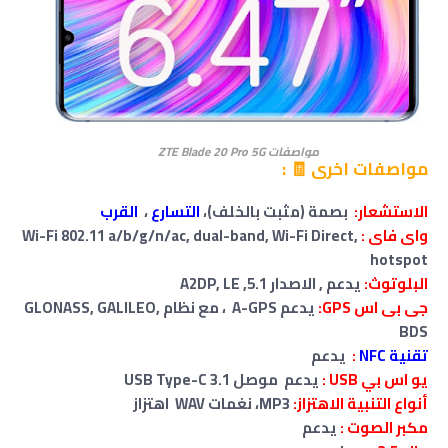
مواصفات ZTE Blade 20 Pro 5G
مواصفات اخرى 🧾 :
الاستشعار:
بصمة (مثبت بالخلف)،
التسارع
،
القرب
واى فاى :
Wi-Fi 802.11 a/b/g/n/ac, dual-band, Wi-Fi Direct,
hotspot
البلوتوث:
يدعم , الاصدار 5.1, A2DP, LE
جى بى اس GPS:
يدعم
A-GPS
، مع نظام GLONASS, GALILEO,
BDS
تقنية NFC
:
يدعم
يو اس بي USB :
يدعم موصل USB Type-C 3.1
أنواع التنبية الاهتزاز:
MP3، نغمات WAV اهتزاز
مكبر الصوت :
يدعم