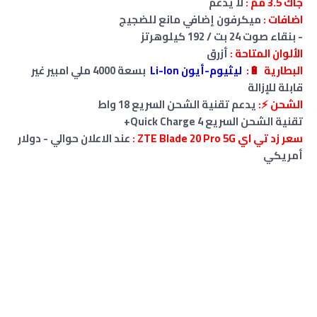
جاك 3.5 مم :
لا
يدعم
اضافات :
ميكرفون إضافي مانع للضجيج
- بنقاء صوت
24
بت / 192 كيلوهرتز
الألوان المتاحة :
أزرق
البطارية
🔋
:
ليثيوم-أيون Li-Ion
بسعة
4000 ملي امبير غير
قابلة للإزالة
الشحن ⚡:
يدعم تقنية الشحن السريع 18 واط
تقنية الشحن السريع Quick Charge 4+
سعر زد تي اي ZTE Blade 20 Pro 5G :
عند الاعلان حوالي - دولار
أمريكي