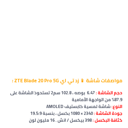
مواصفات شاشة 📱 زد تي اي ZTE Blade 20 Pro 5G :
حجم
الشاشة
:
6.47 بوصه ، 102.8 سم2 تستحوذ الشاشة على
87.9% من الواجهة الأمامية
النوع:
شاشة لمسية كابستيف AMOLED
جودة الشاشة :
2340 × 1080 بكسل ، بنسبة 19.5:9
كثافة البكسل :
398 بيكسل / انش . 16 مليون لون