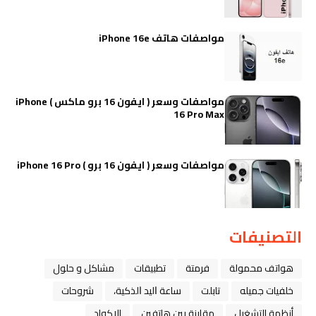
مواصفات هاتف iPhone 16e
مواصفات وسعر ( ايفون 16 برو ماكس ) iPhone
16 Pro Max
مواصفات وسعر ( ايفون 16 برو ) iPhone 16 Pro
التصنيفات
هواتف محمولة
فرمتة
تطبيقات
مشاكل و حلول
خلفيات جميله
تابلت
ﺳﺎﻋﺔ ﺍﻟﻴﺪ ﺍﻟﺬﻛﻴﺔ،
شروحات
أنظمة التشغيل
مقارنة بين هاتفين
الاكواد