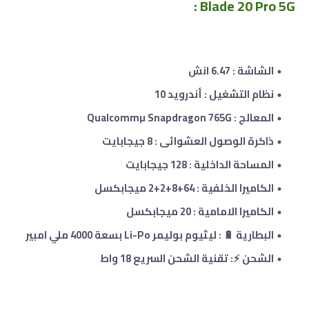
Blade 20 Pro 5G :
الشاشة : 6.47 انش
نظام التشغيل : أندرويد 10
المعالج : Qualcommµ Snapdragon 765G
ذاكرة الوصول العشوائى :
8
جيجابايت
المساحة الداخلية : 128 جيجابايت
الكاميرا الخلفية : 64+8+2
+2
ميجابكسل
الكاميرا الامامية : 20 ميجابكسل
البطارية 🔋 : ليثيوم بوليمر Li-Po بسعة 4000 ملي امبير
الشحن ⚡: تقنية الشحن السريع 18 واط