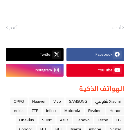
أحدث
أقدم
Twitter
Facebook
Instagram
YouTube
الهواتف الذكية
Xiaomi شاومي
SAMSUNG
Vivo
Huawei
OPPO
nokia
ZTE
Infinix
Motorola
Realme
Honor
OnePlus
SONY
Asus
Lenovo
Tecno
LG
Condor
HTC
BLU
Meizu
iphone
Alcatel