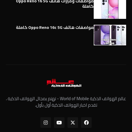
مواصفات وميزات هاتف Oppo Reno 16 5G
كاملة
مواصفات هاتف Oppo Reno 16c 5G كاملة
عالم الهواتف الذكية World of Mobile - ﺗﻬﺘﻢ ﺑﻤﺠﺎﻝ الهواتف الذكية ،
تقدم اخبار الهواتف الذكية أول بأول،