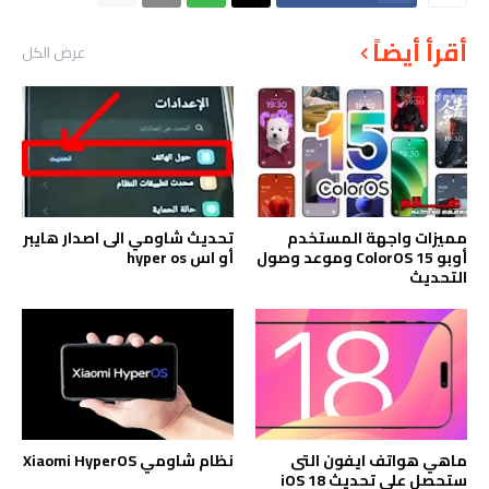
أقرأ أيضاً
عرض الكل
مميزات واجهة المستخدم
تحديث شاومي الى اصدار هايبر
أوبو ColorOS 15 وموعد وصول
أو اس hyper os
التحديث
ماهي هواتف ايفون التى
نظام شاومي Xiaomi HyperOS
ستحصل على تحديث iOS 18