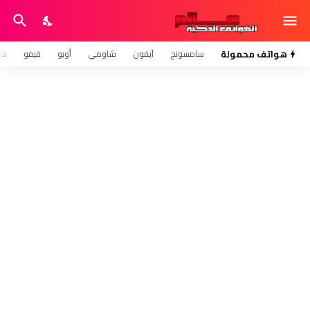
هواتف محمولة
سامسونج
آيفون
شاومي
أوبو
فيفو
هو