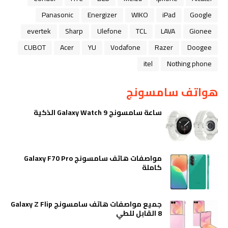
Panasonic
Energizer
WIKO
iPad
Google
evertek
Sharp
Ulefone
TCL
LAVA
Gionee
CUBOT
Acer
YU
Vodafone
Razer
Doogee
itel
Nothing phone
هواتف سامسونج
ساعة سامسونج Galaxy Watch 9 الذكية
مواصفات هاتف سامسونج Galaxy F70 Pro
كاملة
جميع مواصفات هاتف سامسونج Galaxy Z Flip
8 القابل للطي