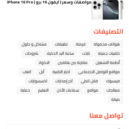
مواصفات وسعر ( ايفون 16 برو ) iPhone 16 Pro
التصنيفات
هواتف محمولة
فرمتة
تطبيقات
مشاكل و حلول
خلفيات جميله
تابلت
ﺳﺎﻋﺔ ﺍﻟﻴﺪ ﺍﻟﺬﻛﻴﺔ،
شروحات
أنظمة التشغيل
مقارنة بين هاتفين
الاكواد
مواقع التواصل الاجتماعي
اخبار التقنية
ﺁﺑﻞ
العاب
فيسبوك
قابل للطي
آخر إصدارات
اكسسوارات
معالجات
مواقع
سماعات الأذن
التعليم
حماية
صيانة
تواصل معنا