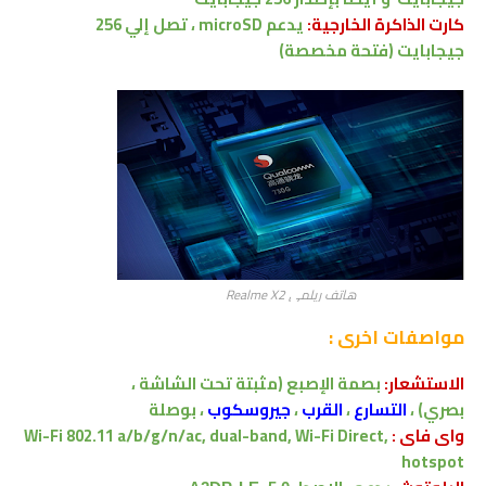
كارت الذاكرة الخارجية:
يدعم
microSD ،
تصل إلي
256
جيجابايت
(فتحة مخصصة)
هاتف ريلمي Realme X2
مواصفات اخرى
:
الاستشعار:
بصمة الإصبع
(مثبتة تحت الشاشة ،
بصري)
،
التسارع
،
القرب
،
جيروسكوب
، بوصلة
واى فاى :
Wi-Fi 802.11 a/b/g/n/ac, dual-band, Wi-Fi Direct,
hotspot