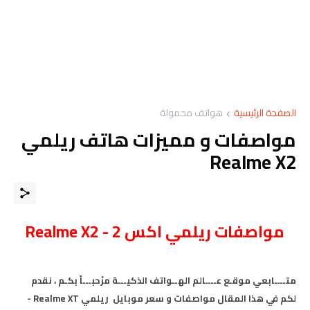
الصفحة الرئيسية
هواتف محمولة
مواصفات و مميزات هاتف ريلمي
Realme X2
مواصفات
ريلمي اكس 2 -
Realme X2
متــــابعي موقـع عــــالم الهــواتف الذكيـــة مرْحبـــاً بكـم ، نقدم
لكم في هذا المقال مواصفات و سعر موبايل ريلمي Realme XT
-