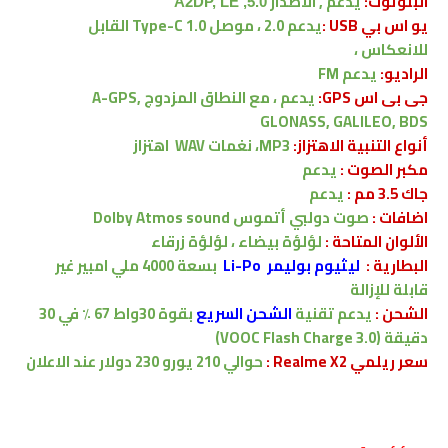
البلوتوث:
يدعم , الاصدار
5.0, A2DP, LE
يو اس بي USB :
يدعم 2.0 ، موصل Type-C 1.0 القابل
للانعكاس ،
الراديو:
يدعم FM
جى بى اس GPS:
يدعم ، مع النطاق المزدوج A-GPS,
GLONASS, GALILEO, BDS
أنواع التنبية الاهتزاز:
MP3، نغمات WAV
اهتزاز
مكبر الصوت :
يدعم
جاك 3.5 مم :
يدعم
اضافات :
صوت دولبي أتموس
Dolby Atmos sound
الألوان المتاحة :
لؤلؤة بيضاء ، لؤلؤة زرقاء
البطارية
:
ليثيوم بوليمر Li-Po
بسعة
4000
ملي امبير
غير
قابلة للإزالة
الشحن
:
يدعم
تقنية
الشحن السريع
بقوة 30واط
67 ٪ في 30
دقيقة
(VOOC Flash Charge 3.0)
سعر ريلمي Realme X2 :
حوالي 210
يورو 230 دولار عند الاعلان