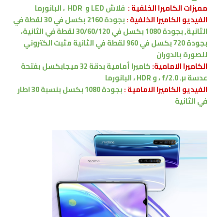
مميزات
الكاميرا الخلفية :
فلاش LED
و
HDR
، البانورما
الفيديو الكاميرا الخلفية :
بجودة 2160 بكسل في 30 لقطة في
الثانية, بجودة 1080 بكسل في 30/60/120 لقطة في الثانية،
بجودة 720 بكسل في 960 لقطة في الثانية مثبت الكتروني
للصورة بالدوران
الكاميرا الامامية:
كاميرا أمامية
بدقة 32 ميجابكسل
بفتحة
عدسة f/2.0
.µ
،
و HDR
، البانورما
الفيديو الكاميرا
الامامية
:
بجودة 1080 بكسل بنسبة 30 اطار
في الثانية