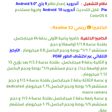
نظام التشغيل
:
أندرويد
إصدار
نظام
9 باي "Android 9.0
Pie
.
قابل للتحديث
أندرويد 10 Android
واجهة مستخدم
ColorOS 6
الكاميرا 📷 ريلمي Realme X2 :
الكاميرا الخلفية:
كاميرا رباعية
الأولى بدقة 64 ميجابكسل،
بفتحة عدسة f/1.8
(واسعة)
و حجم
مستشعر
1/1.7"
بوصة
وحجم البكسل 0.8 ميكرومتر
،
التركيز
التلقائي عبر اكتشاف الطور PDAF
.
و
الثانية
بدقة 8 ميجابكسل،
بفتحة عدسة f/2.3
بعد بؤري 13
ملم
(واسعة جدا )
.
و حجم مستشعر
1/4"
بوصة
وحجم البكسل
1.12 ميكرومتر
،
و عدسة الثالثة بدقة 2 ميجابكسل بفتحة عدسة f/2.4 و حجم
مستشعر 1/5 بوصة وحجم البكسل 1.75 ميكرومتر، dedicated
macro camera
و عدسة رابعة بدقة 2 ميجابكسل بفتحة عدسة f/2.4
و حجم
مستشعر 1/5 بوصة وحجم البكسل 1.75 ميكرومتر،
ا
ستشعار
عمق