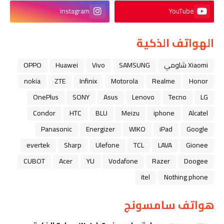
Instagram
YouTube
الهواتف الذكية
Xiaomi شاومي
SAMSUNG
Vivo
Huawei
OPPO
nokia
ZTE
Infinix
Motorola
Realme
Honor
OnePlus
SONY
Asus
Lenovo
Tecno
LG
Condor
HTC
BLU
Meizu
iphone
Alcatel
Panasonic
Energizer
WIKO
iPad
Google
evertek
Sharp
Ulefone
TCL
LAVA
Gionee
CUBOT
Acer
YU
Vodafone
Razer
Doogee
itel
Nothing phone
هواتف سامسونج