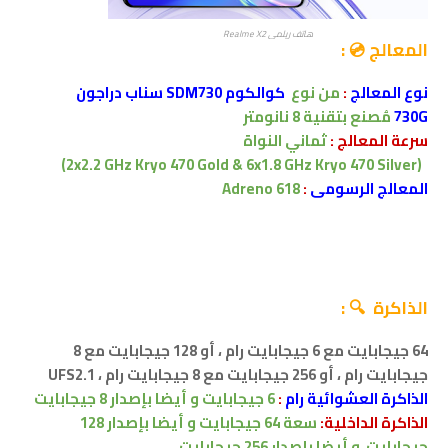
هاتف ريلمي Realme X2
المعالج 💿 :
نوع المعالج
:
من نوع
كوالكوم SDM730 سناب دراجون
730G
مُصنع بتقنية 8 نانومتر
سرعة المعالج :
ثماني النواة
(2x2.2 GHz Kryo 470 Gold & 6x1.8 GHz Kryo 470 Silver)
المعالج الرسومى
:
Adreno 618
الذاكرة 🔍 :
64 جيجابايت مع 6 جيجابايت رام ، أو 128 جيجابايت مع 8
جيجابايت رام ،
أو 256 جيجابايت مع 8 جيجابايت رام ،
UFS2.1
الذاكرة العشوائية رام
:
6 جيجابايت
و
أيضا بإصدار 8 جيجابايت
الذاكرة الداخلية:
سعة 64
جيجابايت
و أيضا بإصدار 128
جيجابايت و أيضا بإصدار 256 جيجابايت