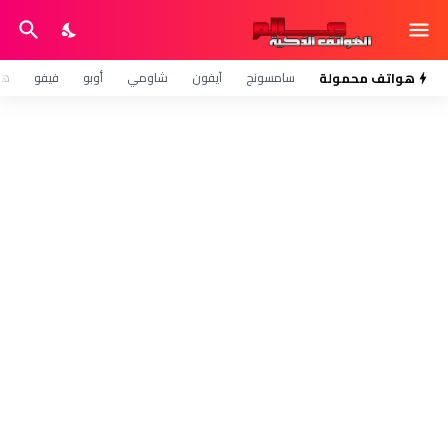
هواتف محمولة
سامسونج
آيفون
شاومي
أوبو
فيفو
هو