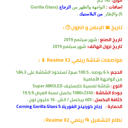
الوزن:
182 جم
اضافات :
الواجهة والظهر من
الزجاج
(Gorilla Glass
5)
والإطار
من البلاستيك
.
تاريخ 📅 الإعلان و النزول 🕑 :
تاريخ الصنع :
شهر سبتمبر 2019
تاريخ نزول الهاتف:
شهر سبتمبر 2019
مواصفات
شاشة ريلمي Realme X2
📱
:
الحجم:
6.4 بوصه
،
100.5 سم2
تستحوذ الشاشة على 84.3%
من
الواجهة الأمامية
النوع :
شاشة لمسية
كابستيف
Super AMOLED
جودة الشاشة :
2340×1080 بكسل
نسبة العرض 19.5:9
كثافة البكسل :
403 بيكسل / انش . 16 مليون لون .
الحماية :
زجاج كورنينج الغوريلا 5 Corning Gorilla Glass
نظام التشغيل 📂
ريلمي Realme X2
: