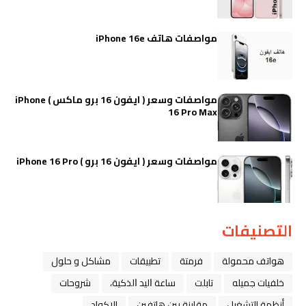
مواصفات هاتف iPhone 16e
مواصفات وسعر ( ايفون 16 برو ماكس ) iPhone
16 Pro Max
مواصفات وسعر ( ايفون 16 برو ) iPhone 16 Pro
التصنيفات
هواتف محمولة
فرمتة
تطبيقات
مشاكل و حلول
خلفيات جميله
تابلت
ﺳﺎﻋﺔ ﺍﻟﻴﺪ ﺍﻟﺬﻛﻴﺔ،
شروحات
أنظمة التشغيل
مقارنة بين هاتفين
الاكواد