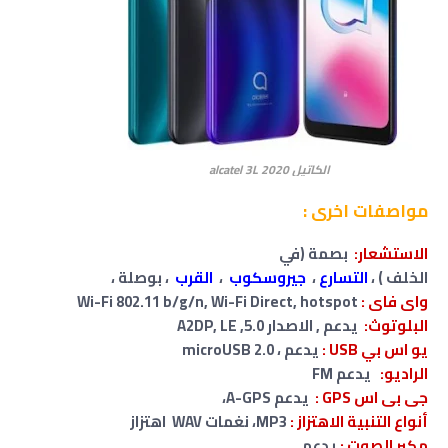
الكاتيل alcatel 3L 2020
مواصفات اخرى :
الاستشعار:
بصمة (في
الخلف ) ،
التسارع
،
جيروسكوب
،
القرب
، بوصلة ،
واى فاى :
Wi-Fi 802.11 b/g/n, Wi-Fi Direct, hotspot
البلوتوث:
يدعم , الاصدار 5.0, A2DP, LE
يو اس بي USB :
يدعم ، microUSB 2.0
الراديو:
يدعم FM
جى بى اس GPS :
يدعم A-GPS،
أنواع التنبية الاهتزاز :
MP3، نغمات WAV اهتزاز
مكبر الصوت :
يدعم