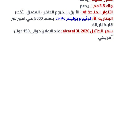
جاك 3.5 مم
:
يدعم
الألوان المتاحة 🎨:
الأزرق ، الكروم الداكن ، العقيق الأخضر
البطارية
🔋
:
ليثيوم بوليمر Li-Po
بسعة 5000 ملي امبير
غير
قابلة للإزالة .
سعر الكاتيل alcatel 3L 2020 :
عند الاعلان حوالي 150 دولار
أمريكي