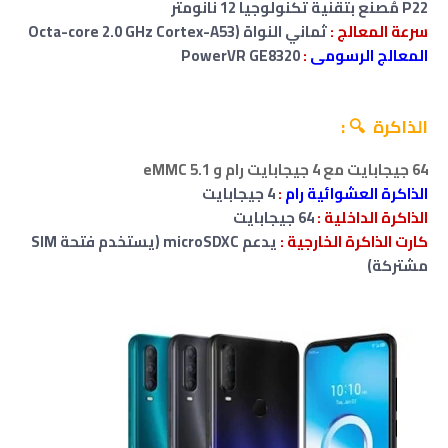
P22 مُصنع بتقنية تكنولوجيا 12 نانومتر
سرعة المعالج :
ثماني النواة (Octa-core 2.0 GHz Cortex-A53
المعالج الرسومى
:
PowerVR GE8320
الذاكرة 🔍 :
64 جيجابايت مع 4 جيجابايت رام
و eMMC 5.1
الذاكرة العشوائية رام
:
4 جيجابايت
الذاكرة الداخلية :
64 جيجابايت
كارت الذاكرة الخارجية :
يدعم microSDXC (يستخدم فتحة SIM
مشتركة)