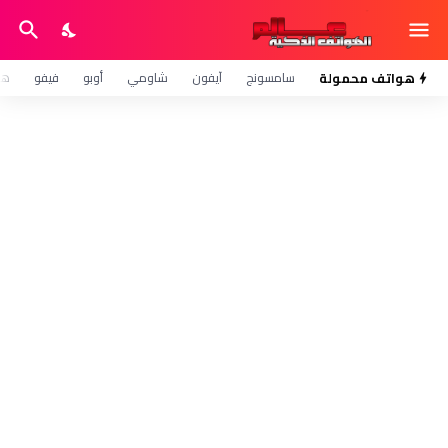
هواتف محمولة
سامسونج
آيفون
شاومي
أوبو
فيفو
هو