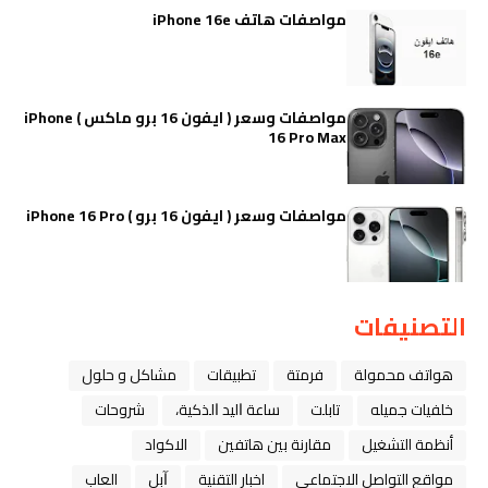
مواصفات هاتف iPhone 16e
مواصفات وسعر ( ايفون 16 برو ماكس ) iPhone
16 Pro Max
مواصفات وسعر ( ايفون 16 برو ) iPhone 16 Pro
التصنيفات
هواتف محمولة
فرمتة
تطبيقات
مشاكل و حلول
خلفيات جميله
تابلت
ﺳﺎﻋﺔ ﺍﻟﻴﺪ ﺍﻟﺬﻛﻴﺔ،
شروحات
أنظمة التشغيل
مقارنة بين هاتفين
الاكواد
مواقع التواصل الاجتماعي
اخبار التقنية
ﺁﺑﻞ
العاب