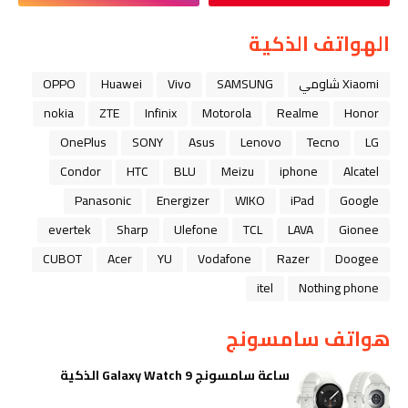
الهواتف الذكية
Xiaomi شاومي
SAMSUNG
Vivo
Huawei
OPPO
nokia
ZTE
Infinix
Motorola
Realme
Honor
OnePlus
SONY
Asus
Lenovo
Tecno
LG
Condor
HTC
BLU
Meizu
iphone
Alcatel
Panasonic
Energizer
WIKO
iPad
Google
evertek
Sharp
Ulefone
TCL
LAVA
Gionee
CUBOT
Acer
YU
Vodafone
Razer
Doogee
itel
Nothing phone
هواتف سامسونج
ساعة سامسونج Galaxy Watch 9 الذكية