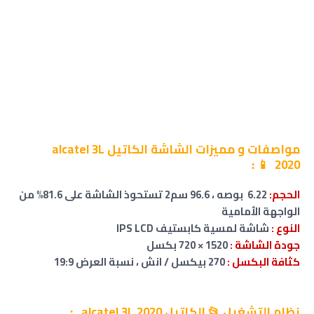
مواصفات
و مميزات الشاشة
الكاتيل alcatel 3L
:
📱
2020
الحجم:
6.22 بوصه ، 96.6 سم2 تستحوذ الشاشة على 81.6% من
الواجهة الأمامية
النوع :
شاشة لمسية كابستيف IPS LCD
جودة الشاشة :
1520 × 720 بكسل
كثافة البكسل :
270 بيكسل / انش ، نسبة العرض 19:9
نظام التشغيل 📂
الكاتيل alcatel 3L 2020
: