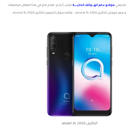
متـابعي
موقـع عـالم الهــواتف الذكيـــة
مرْحبـــاً بكـم ، نقدم لكم في هذا المقال مواصفات
و سعر موبايل الكاتيل alcatel 3L 2020 - هاتف/جوال/تليفون الكاتيل alcatel 3L 2020 .
الكاتيل alcatel 3L 2020