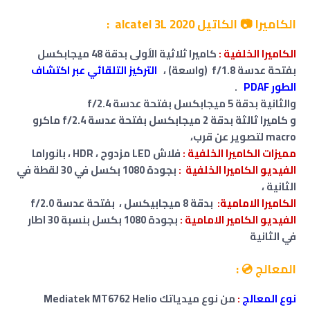
الكاميرا 📷 الكاتيل alcatel 3L 2020 :
الكاميرا الخلفية :
كاميرا ثلاثية الأولى بدقة 48 ميجابكسل
بفتحة عدسة f/1.8 (واسعة)
،
التركيز التلقائي عبر اكتشاف
الطور PDAF
.
والثانية بدقة 5 ميجابكسل بفتحة عدسة f/2.4
و كاميرا ثالثة بدقة 2 ميجابكسل بفتحة عدسة f/2.4 ماكرو
macro لتصوير عن قرب،
مميزات
الكاميرا الخلفية :
فلاش LED مزدوج ، HDR ، بانوراما
الفيديو الكاميرا الخلفية :
بجودة 1080 بكسل في 30 لقطة في
الثانية ،
الكاميرا الامامية:
بدقة 8 ميجابيكسل ،
بفتحة عدسة f/2.0
الفيديو الكامير
الامامية
:
بجودة 1080 بكسل بنسبة 30 اطار
في الثانية
المعالج 💿 :
نوع المعالج
:
من نوع ميدياتك Mediatek MT6762 Helio