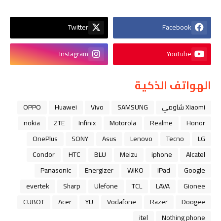
Twitter
Facebook
Instagram
YouTube
الهواتف الذكية
Xiaomi شاومي
SAMSUNG
Vivo
Huawei
OPPO
nokia
ZTE
Infinix
Motorola
Realme
Honor
OnePlus
SONY
Asus
Lenovo
Tecno
LG
Condor
HTC
BLU
Meizu
iphone
Alcatel
Panasonic
Energizer
WIKO
iPad
Google
evertek
Sharp
Ulefone
TCL
LAVA
Gionee
CUBOT
Acer
YU
Vodafone
Razer
Doogee
itel
Nothing phone