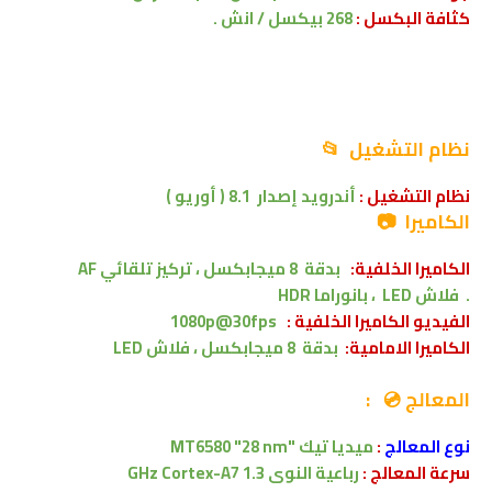
كثافة البكسل :
268 بيكسل / انش .
نظام التشغيل 📂
نظام التشغيل :
أندرويد إصدار
8.1 ( أوريو )
الكاميرا 📷
الكاميرا الخلفية:
بدقة
8 ميجابكسل ،
تركيز تلقائي AF
.
فلاش LED
، بانوراما
HDR
الفيديو الكاميرا الخلفية :
1080p@30fps
الكاميرا الامامية:
بدقة
8 ميجابكسل
،
فلاش LED
المعالج 💿 :
نوع المعالج
:
ميديا تيك
"
MT6580 "28 nm
سرعة المعالج :
رباعية النوى
1.3 GHz Cortex-A7