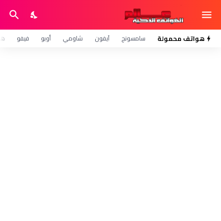
هواتف محمولة
سامسونج
آيفون
شاومي
أوبو
فيفو
هو