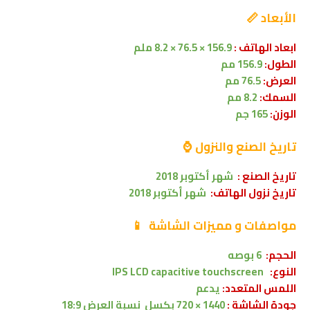
الأبعاد 📏
ابعاد الهاتف :
156.9 × 76.5 × 8.2 ملم
الطول:
156.9 مم
العرض:
76.5 مم
السمك:
8.2 مم
الوزن:
165 جم
تاريخ الصنع والنزول ⌚
تاريخ الصنع :
شهر
أكتوبر
2018
تاريخ نزول الهاتف:
شهر أكتوبر
2018
مواصفات
و مميزات الشاشة
📱
الحجم:
6 بوصه
النوع:
IPS LCD capacitive touchscreen
اللمس المتعدد:
يدعم
جودة الشاشة :
1440 × 720 بكسل
نسبة العرض 18:9