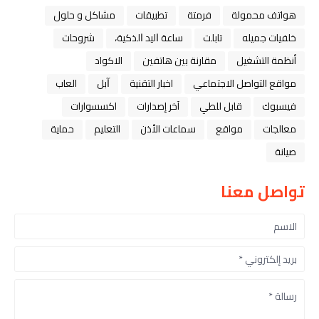
هواتف محمولة
فرمتة
تطبيقات
مشاكل و حلول
خلفيات جميله
تابلت
ﺳﺎﻋﺔ ﺍﻟﻴﺪ ﺍﻟﺬﻛﻴﺔ،
شروحات
أنظمة التشغيل
مقارنة بين هاتفين
الاكواد
مواقع التواصل الاجتماعي
اخبار التقنية
ﺁﺑﻞ
العاب
فيسبوك
قابل للطي
آخر إصدارات
اكسسوارات
معالجات
مواقع
سماعات الأذن
التعليم
حماية
صيانة
تواصل معنا