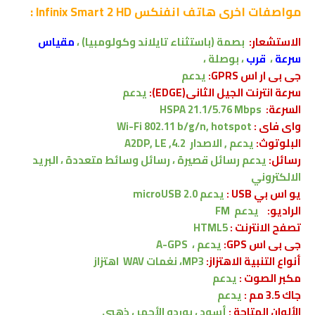
مواصفات اخرى
هاتف انفنكس Infinix Smart 2 HD :
الاستشعار:
بصمة (باستثناء تايلاند وكولومبيا) ،
مقياس
سرعة
،
قرب
،
بوصلة ،
جى بى ار اس GPRS:
يدعم
سرعة انترنت الجيل الثانى(EDGE):
يدعم
السرعة:
HSPA 21.1/5.76 Mbps
واى فاى :
Wi-Fi 802.11 b/g/n, hotspot
البلوتوث:
يدعم , الاصدار
4.2, A2DP, LE
رسائل:
يدعم
رسائل قصيرة ، رسائل وسائط متعددة ، البريد
الالكتروني
يو اس بي USB :
يدعم
microUSB 2.0
الراديو:
يدعم FM
تصفح الانترنت :
HTML5
جى بى اس GPS:
يدعم ،
A-GPS
أنواع التنبية الاهتزاز:
MP3، نغمات WAV
اهتزاز
مكبر الصوت :
يدعم
جاك 3.5 مم :
يدعم
الألوان المتاحة :
أسود ، بوردو الأحمر ، ذهبي