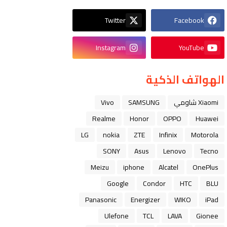
Twitter
Facebook
Instagram
YouTube
الهواتف الذكية
Xiaomi شاومي
SAMSUNG
Vivo
Realme
Honor
OPPO
Huawei
LG
nokia
ZTE
Infinix
Motorola
SONY
Asus
Lenovo
Tecno
Meizu
iphone
Alcatel
OnePlus
Google
Condor
HTC
BLU
Panasonic
Energizer
WIKO
iPad
Ulefone
TCL
LAVA
Gionee