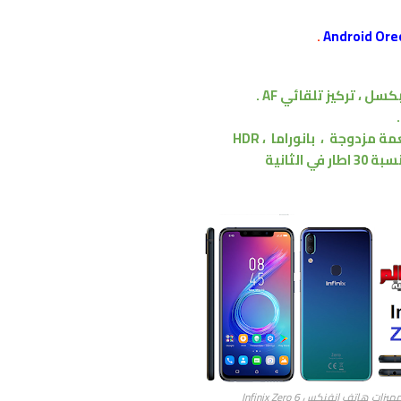
.
،
تركيز تلقائي AF
.
غمة
مزدوجة
،
بانوراما ، HDR
 هاتف انفنكس Infinix Zero 6