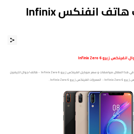
مواصفات و مميزات هاتف انفنكس Infinix
ال
انفينكس زيرو Infinix Zero 6
متــــابعي موقـع عــــالم الهــواتف الذكيـــة مرْحبـــاً بكـم ، نقدم لكم في هذا المقال مواصفات و سعر موبايل انفينكس زيرو Infinix Zero 6 - هاتف/جوال/تليفون