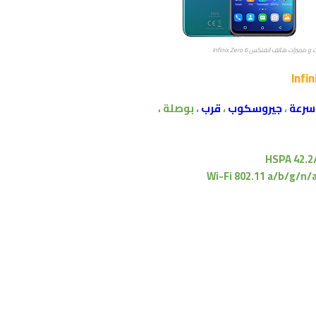
ميزات هاتف انفنكس Infinix Zero 6
سرعة
،
جيروسكوب
،
قرب
،
بوصلة ،
HSPA 42.2
Wi-Fi 802.11 a/b/g/n/a