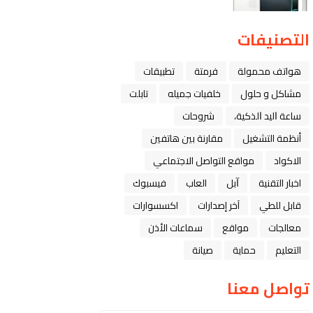
التصنيفات
هواتف محمولة
فرمتة
تطبيقات
مشاكل و حلول
خلفيات جميله
تابلت
ﺳﺎﻋﺔ ﺍﻟﻴﺪ ﺍﻟﺬﻛﻴﺔ،
شروحات
أنظمة التشغيل
مقارنة بين هاتفين
الاكواد
مواقع التواصل الاجتماعي
اخبار التقنية
ﺁﺑﻞ
العاب
فيسبوك
قابل للطي
آخر إصدارات
اكسسوارات
معالجات
مواقع
سماعات الأذن
التعليم
حماية
صيانة
تواصل معنا