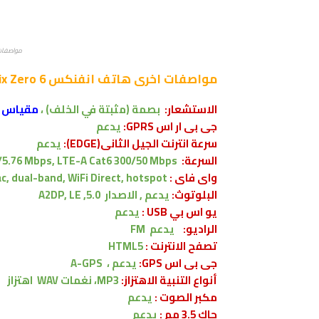
مواصفات و م
مواصفات اخرى
هاتف انفنكس Infinix Zero 6
الاستشعار:
بصمة (مثبتة في الخلف) ،
مقياس 
جى بى ار اس GPRS:
يدعم
سرعة انترنت الجيل الثانى(EDGE):
يدعم
السرعة:
/5.76 Mbps, LTE-A Cat6 300/50 Mbps
واى فاى :
c, dual-band, WiFi Direct, hotspot
البلوتوث:
يدعم , الاصدار
5.0, A2DP, LE
يو اس بي USB :
يدعم
الراديو:
يدعم FM
تصفح الانترنت :
HTML5
جى بى اس GPS:
يدعم ،
A-GPS
أنواع التنبية الاهتزاز:
MP3، نغمات WAV
اهتزاز
مكبر الصوت :
يدعم
جاك 3.5 مم :
يدعم