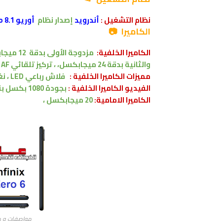
نظام التشغيل
:
أندرويد
إصدار
نظام
أوريو 8.1 Android Oreo
الكاميرا 📷
الكاميرا الخلفية:
مزدوجة الأولى بدقة
12 ميجابكسل
والثانية بدقة 24 ميجابكسل،
،
تركيز تلقائي AF
.
مميزات
الكاميرا الخلفية :
فلاش
رباعي
LED
، ن
الفيديو الكاميرا الخلفية :
بجودة 1080 بكسل بنسبة 30 اطار في الثانية
الكاميرا الامامية:
20 ميجابكسل
،
مواصفات و مميزات