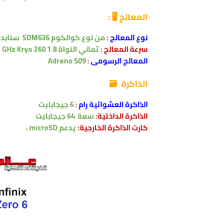
المعالج 🖥 :
نوع المعالج
:
من نوع كوالكوم
SDM636
سنابدراجون 636 تكن
سرعة المعالج :
ثماني النواة
1.8 GHz Kryo 260
المعالج الرسومى
:
Adreno 509
الذاكرة 🗃
الذاكرة العشوائية رام
:
6 جيجابايت
الذاكرة الداخلية:
سعة
64 جيجابايت
كارت الذاكرة الخارجية:
يدعم
microSD ،