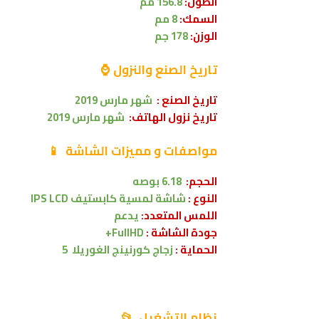
الطول:
156.8 مم
السمك:
8 مم
الوزن:
178
جم
تاريخ الصنع والنزول ⌚
تاريخ الصنع :
شهر مارس 2019
تاريخ نزول الهاتف:
شهر مارس 2019
مواصفات
و مميزات الشاشة
📱
الحجم:
6.18 بوصه
النوع :
شاشة لمسية
كابستيف
IPS LCD
اللمس المتعدد:
يدعم
جودة الشاشة :
FullHD+
الحماية :
زجاج كورنينج الغوريلا 5
نظام التشغيل 📂