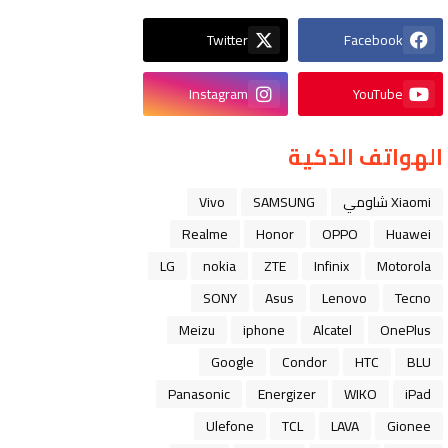
Twitter
Facebook
Instagram
YouTube
الهواتف الذكية
Xiaomi شاومي
SAMSUNG
Vivo
Realme
Honor
OPPO
Huawei
LG
nokia
ZTE
Infinix
Motorola
SONY
Asus
Lenovo
Tecno
Meizu
iphone
Alcatel
OnePlus
Google
Condor
HTC
BLU
Panasonic
Energizer
WIKO
iPad
Ulefone
TCL
LAVA
Gionee