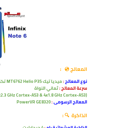
م
المعالج 💿 :
نوع المعالج
:
ميديا تيك
MT6762 Helio P35
تكنولو
سرعة المعالج :
ثماني النواة
(4x2.3 GHz Cortex-A53 & 4x1.8 GHz Cortex-A53)
المعالج الرسومى
:
PowerVR GE8320
الذاكرة 🔍 :
الذاكرة العشوائية رام
:
4
جيجابايت