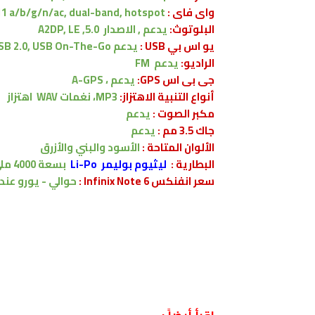
واى فاى :
11 a/b/g/n/ac, dual-band, hotspot
البلوتوث:
يدعم , الاصدار
5.0, A2DP, LE
يو اس بي USB :
يدعم
SB 2.0, USB On-The-Go
الراديو:
يدعم FM
جى بى اس GPS:
يدعم ،
A-GPS
أنواع التنبية الاهتزاز:
MP3، نغمات WAV
اهتزاز
مكبر الصوت :
يدعم
جاك 3.5 مم :
يدعم
الألوان المتاحة :
الأسود والبني والأزرق
البطارية
:
ليثيوم بوليمر Li-Po
بسعة
4000
ملي
سعر انفنكس Infinix Note 6 :
حوالي - يورو
عند 