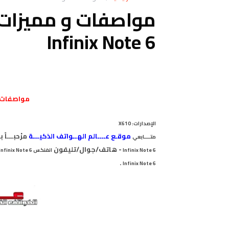
مواصفات و مميزات
Infinix Note 6
مواصفات
الإصدارات:
X610
موقـع عــــالم الهــواتف الذكيـــة
مرْحبـــا
متــــابعي
- هاتف/جوال/تليفون
Infinix Note 6
انفنكس Infinix Note 6
.
Infinix Note 6