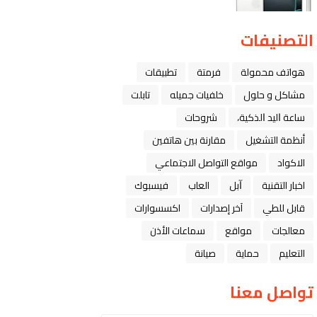
التصنيفات
هواتف محمولة
فرمتة
تطبيقات
مشاكل و حلول
خلفيات جميله
تابلت
ﺳﺎﻋﺔ ﺍﻟﻴﺪ ﺍﻟﺬﻛﻴﺔ،
شروحات
أنظمة التشغيل
مقارنة بين هاتفين
الاكواد
مواقع التواصل الاجتماعي
اخبار التقنية
ﺁﺑﻞ
العاب
فيسبوك
قابل للطي
آخر إصدارات
اكسسوارات
معالجات
مواقع
سماعات الأذن
التعليم
حماية
صيانة
تواصل معنا