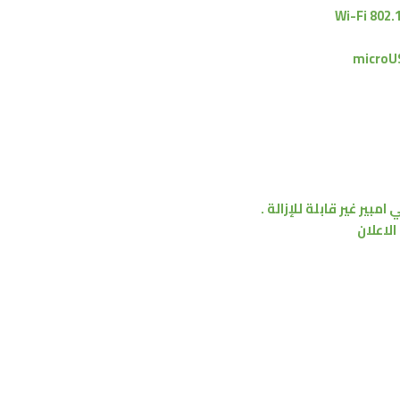
Wi-Fi 802.
microU
 امبير
غير قابلة للإزالة .
الاعلان