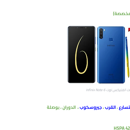
مخصصة)
نيكس نوت Infinix Note 6
تسارع
،
القرب
،
جيروسكوب
،
الدوران ،
بوصلة
HSPA 42