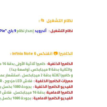
نظام التشغيل 📂 :
نظام التشغيل
:
أندرويد
إصدار
نظام
9 باي "Android 9.0 Pie
الكاميرا 📷 انفنكس Infinix Note 6 :
الكاميرا الخلفية:
كاميرا ثلاثية
الأولى
بدقة
16 ميجابكسل
والثانية
بدقة 8 ميجابكس
،
(واسعة جدا )
و
كاميرا ثالثة
بدقة
2 ميجابكسل ، استشعار عمق
مميزات
الكاميرا الخلفية
:
فلاش LED مزدوج ، HDR ،
الفيديو الكاميرا الخلفية :
بجودة 1080 بكسل بنسبة 30 اطار في الثانية
الكاميرا الامامية:
بدقة 16 ميجابكسل
،
فلاش LED
الفيديو الكاميرا
الامامية :
بجودة 1080 بكسل بنسبة 30 اطار في الثانية