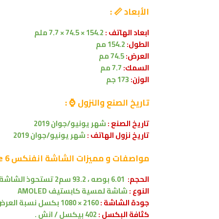
الأبعاد 📏 :
ابعاد الهاتف :
154.2 × 74.5 × 7.7 ملم
الطول:
154.2 مم
العرض:
74.5 مم
السمك:
7.7 مم
الوزن:
173 جم
تاريخ الصنع والنزول ⌚ :
تاريخ الصنع :
شهر
يونيو/جوان
2019
تاريخ نزول الهاتف :
شهر
يونيو/جوان
2019
مواصفات
و مميزات الشاشة
انفنكس Infinix Note 6
الحجم:
6.01 بوصه
،
93.2 سم2
تستحوذ الشاشة على .1
النوع :
شاشة لمسية
كابستيف
AMOLED
جودة الشاشة :
2160 × 1080 بكسل
نسبة العرض 8:9
كثافة البكسل :
402 بيكسل / انش .