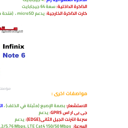
الذاكرة الداخلية:
سعة
64 جيجابايت
كارت الذاكرة الخارجية:
يدعم
microSD ،
(فتحة 
مواصفات انف
مواصفات اخرى
:
الاستشعار
:
بصمة الإصبع
(مثبتة في الخلف) ،
ال
جى بى ار اس GPRS:
يدعم
سرعة انترنت الجيل الثانى(EDGE):
يدعم
السرعة:
.2/5.76 Mbps, LTE Cat4 150/50 Mbps