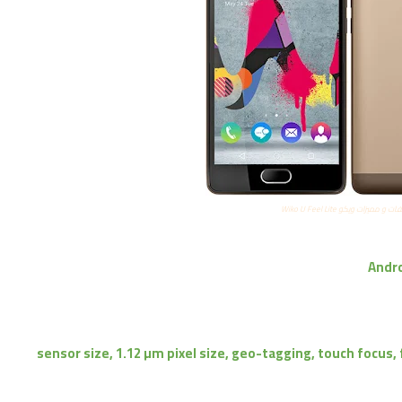
 مميزات ويكو Wiko U Feel Lite
Andro
1/3" sensor size, 1.12 µm pixel size, geo-tagging, touch focus