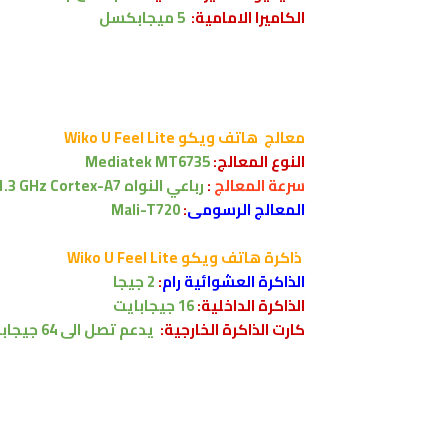
الكاميرا الامامية:
5 ميجابكسل
معالج
هاتف ويكو Wiko U Feel Lite
النوع
المعالج
:
Mediatek MT6735
سرعة
المعالج
:
رباعي النواه
1.3 GHz Cortex-A7
المعالج الرسومى
:
Mali-T720
ذاكرة
هاتف ويكو Wiko U Feel Lite
الذاكرة العشوائية رام
:
2 جيجا
الذاكرة الداخلية:
16 جيجابايت
كارت الذاكرة الخارجية:
يدعم تصل الى 64 جيجابايت