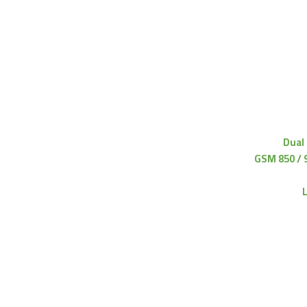
Dual
GSM 850 / 9
L