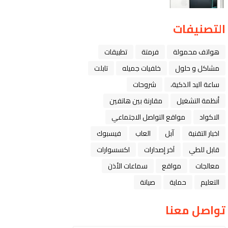
التصنيفات
هواتف محمولة
فرمتة
تطبيقات
مشاكل و حلول
خلفيات جميله
تابلت
ﺳﺎﻋﺔ ﺍﻟﻴﺪ ﺍﻟﺬﻛﻴﺔ،
شروحات
أنظمة التشغيل
مقارنة بين هاتفين
الاكواد
مواقع التواصل الاجتماعي
اخبار التقنية
ﺁﺑﻞ
العاب
فيسبوك
قابل للطي
آخر إصدارات
اكسسوارات
معالجات
مواقع
سماعات الأذن
التعليم
حماية
صيانة
تواصل معنا