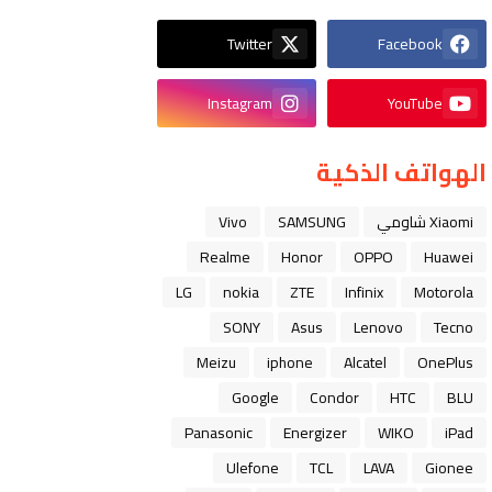
Twitter
Facebook
Instagram
YouTube
الهواتف الذكية
Xiaomi شاومي
SAMSUNG
Vivo
Realme
Honor
OPPO
Huawei
LG
nokia
ZTE
Infinix
Motorola
SONY
Asus
Lenovo
Tecno
Meizu
iphone
Alcatel
OnePlus
Google
Condor
HTC
BLU
Panasonic
Energizer
WIKO
iPad
Ulefone
TCL
LAVA
Gionee