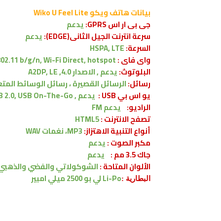
بيانات
هاتف ويكو Wiko U Feel Lite
جى بى ار اس GPRS:
يدعم
سرعة انترنت الجيل الثانى(EDGE):
يدعم
السرعة:
HSPA, LTE
واى فاى :
802.11 b/g/n, Wi-Fi Direct, hotspot
البلوتوث:
يدعم , الاصدار
4.0, A2DP, LE
رسائل:
الرسائل القصيرة ، رسائل الوسائط المتعد
يو اس بي USB :
يدعم , microUSB 2.0, USB On-The-Go
الراديو:
يدعم FM
تصفح الانترنت :
HTML5
أنواع التنبية الاهتزاز:
MP3، نغمات WAV
مكبر الصوت :
يدعم
جاك 3.5 مم :
يدعم
الألوان المتاحة :
الشوكولاتي والفضي و
الذهبي
Li-Po
لي بو 2500 ميلي امبير
البطارية :