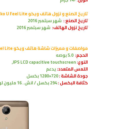
تاريخ الصنع و نزول
هاتف ويكو Wiko U Feel Lite
تاريخ الصنع :
شهر سبتمبر
2016
تاريخ نزول الهاتف:
شهر سبتمبر
2016
مواصفات و مميزات شاشة
هاتف ويكو Wiko U Feel Lite
الحجم:
5.0 بوصه
النوع:
IPS LCD capacitive touchscreen,
اللمس المتعدد:
يدعم
جودة الشاشة :
720×1280 بكسل
كثافة البكسل :
294 بكسل / انش . 16 مليون لون .