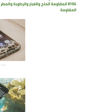
810G المقاومة الملح والغبار والرطوبة والم
المقاومة
هاتف سامسونج e