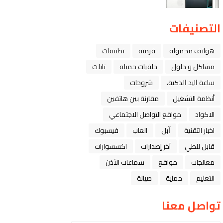
التصنيفات
هواتف محمولة
فرمتة
تطبيقات
مشاكل و حلول
خلفيات جميله
تابلت
ﺳﺎﻋﺔ ﺍﻟﻴﺪ ﺍﻟﺬﻛﻴﺔ،
شروحات
أنظمة التشغيل
مقارنة بين هاتفين
الاكواد
مواقع التواصل الاجتماعي
اخبار التقنية
ﺁﺑﻞ
العاب
فيسبوك
قابل للطي
آخر إصدارات
اكسسوارات
معالجات
مواقع
سماعات الأذن
التعليم
حماية
صيانة
تواصل معنا