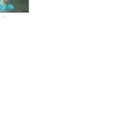
هاتف سامسونج e