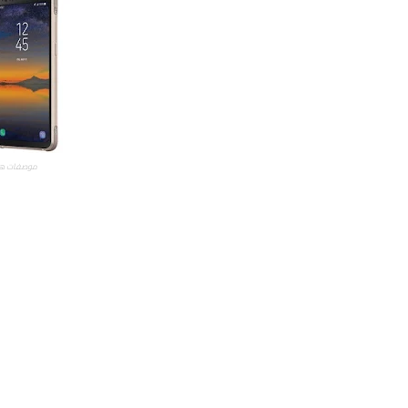
موصفات هاتف سامسونج