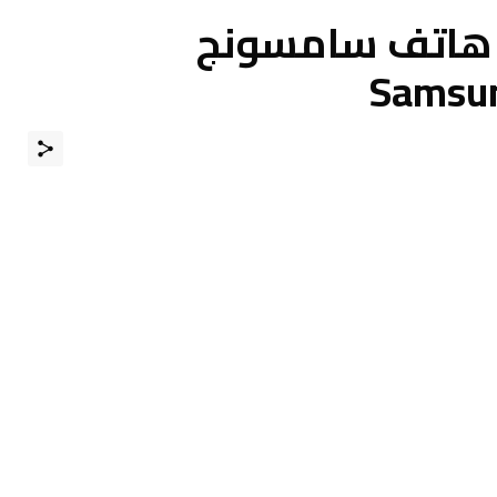
 هاتف سامسونج
Samsun