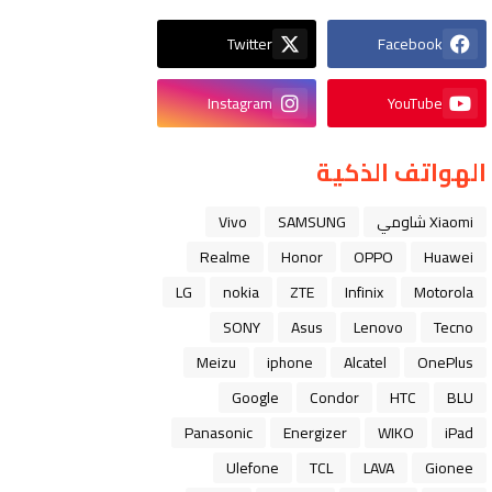
Twitter
Facebook
Instagram
YouTube
الهواتف الذكية
Xiaomi شاومي
SAMSUNG
Vivo
Realme
Honor
OPPO
Huawei
LG
nokia
ZTE
Infinix
Motorola
SONY
Asus
Lenovo
Tecno
Meizu
iphone
Alcatel
OnePlus
Google
Condor
HTC
BLU
Panasonic
Energizer
WIKO
iPad
Ulefone
TCL
LAVA
Gionee