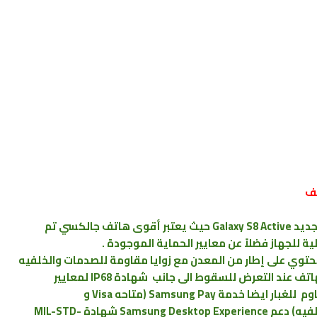
بشكل رسمي عن هاتفها الجديد Galaxy S8 Active حيث يعتبر أقوى هاتف جالكسي تم
 للجهاز فضلاً عن معايير الحماية الموجودة .
وي على إطار من المعدن مع زوايا مقاومة للصدمات والخلفيه
من البوليكاربونات كما سيساهم في حماية الهاتف عند التعرض للسقوط الى جانب شهادة IP68 لمعايير
مقاومة الماء أكثر من 1.5 متر و 30 دقيقة ومقاوم للغبار ايضا خدمة Samsung Pay (متاحه Visa و
MasterCard) مع مستشعر البصمة (الجهة الخلفيه) دعم Samsung Desktop Experience شهادة MIL-STD-