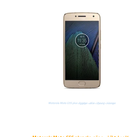
موصفات ومميزات هاتف موتورولا Motorola Moto G5S plus