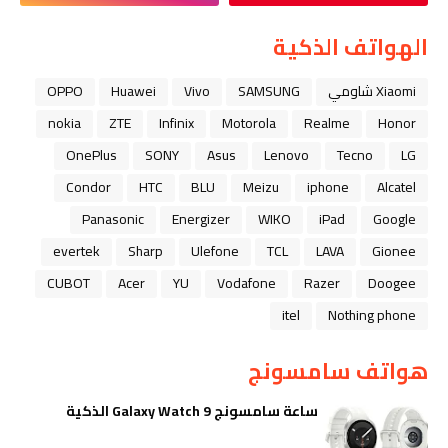
الهواتف الذكية
Xiaomi شاومي
SAMSUNG
Vivo
Huawei
OPPO
nokia
ZTE
Infinix
Motorola
Realme
Honor
OnePlus
SONY
Asus
Lenovo
Tecno
LG
Condor
HTC
BLU
Meizu
iphone
Alcatel
Panasonic
Energizer
WIKO
iPad
Google
evertek
Sharp
Ulefone
TCL
LAVA
Gionee
CUBOT
Acer
YU
Vodafone
Razer
Doogee
itel
Nothing phone
هواتف سامسونج
ساعة سامسونج Galaxy Watch 9 الذكية