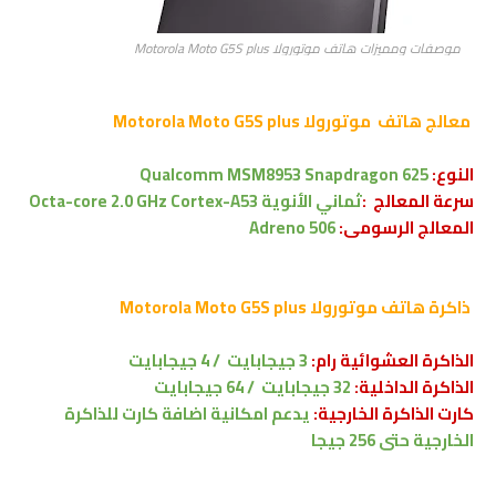
موصفات ومميزات هاتف موتورولا Motorola Moto G5S plus
معالج هاتف
موتورولا Motorola Moto
G5S plus
النوع:
Qualcomm MSM8953 Snapdragon 625
سرعة
المعالج :
ثماني الأنوية Octa-core 2.0 GHz Cortex-A53
المعالج الرسومى:
Adreno 506
ذاكرة هاتف
موتورولا Motorola Moto
G5S plus
الذاكرة العشوائية رام:
3 جيجابايت
/
4 جيجابايت
الذاكرة الداخلية:
32 جيجابايت /
64 جيجابايت
كارت الذاكرة الخارجية:
يدعم امكانية اضافة كارت للذاكرة
الخارجية حتى 256 جيجا