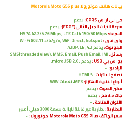
بيانات هاتف
موتورولا Motorola Moto
G5S plus
جى بى ار اس GPRS:
يدعم
سرعة انترنت الجيل الثانى(EDGE):
يدعم
السرعة:
HSPA 42.2/5.76 Mbps, LTE Cat4 150/50 Mbps
واى فاى :
Wi-Fi 802.11 a/b/g/n, WiFi Direct, hotspot
البلوتوث:
يدعم
4.2, A2DP, LE
رسائل:
ا
SMS(threaded view), MMS, Email, Push Email, IM
يو اس بي USB :
يدعم ,
microUSB 2.0,
الراديو:
-
تصفح الانترنت :
HTML5
أنواع التنبية الاهتزاز:
MP3، نغمات WAV
مكبر الصوت :
يدعم
جاك 3.5 مم :
يدعم
الألوان المتاحة :
-
البطارية :
بطارية غير قابلة للإزالة بسعة 3000 ميلي أمبير
سعر الهاتف Motorola Moto G5S Plus موتورولا :
-