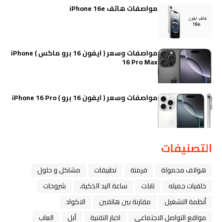
مواصفات هاتف iPhone 16e
مواصفات وسعر ( ايفون 16 برو ماكس ) iPhone
16 Pro Max
مواصفات وسعر ( ايفون 16 برو ) iPhone 16 Pro
التصنيفات
هواتف محمولة
فرمتة
تطبيقات
مشاكل و حلول
خلفيات جميله
تابلت
ﺳﺎﻋﺔ ﺍﻟﻴﺪ ﺍﻟﺬﻛﻴﺔ،
شروحات
أنظمة التشغيل
مقارنة بين هاتفين
الاكواد
مواقع التواصل الاجتماعي
اخبار التقنية
ﺁﺑﻞ
العاب