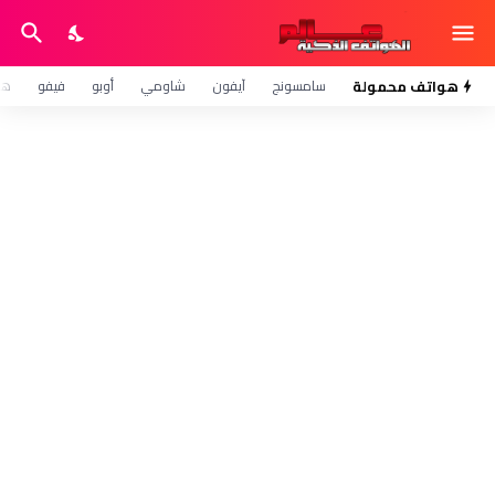
هواتف محمولة
سامسونج
آيفون
شاومي
أوبو
فيفو
هو