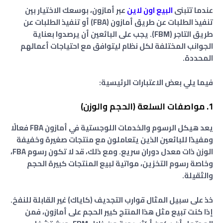
عندما تتبنى
البيع اون لاين
عبر أمازون، بوسعك الاختيار بين
تنفيذ الطلبات عن طريق أمازون (FBA) أو تنفيذ الطلبات عن
طريق التاجر (FBM). يجب على البائعين أن يرصدوا بعناية
الجوانب المختلفة لكل نظام ليتوافق مع احتياجات أعمالهم
المحددة.
فيما يلي بعض الاعتبارات الرئيسية:
1. مواصفات السلعة (الحجم والوزن)
يعد هيكل الرسوم والخدمات اللوجستية في أمازون FBA فعالًا
ومفيدًا للبائعين الذين يتعاملون مع منتجات صغيرة وخفيفة
الوزن ذات معدل دوران سريع. ومع ذلك، قد لا تكون رسوم FBA،
وخاصة رسوم التخزين، مواتية لبيع المنتجات كبيرة الحجم
والثقيلة.
خذ على سبيل المثال قوارب التجديف (كاياك) غير القابلة للنفخ.
إذا كنت تبيع مثل هذا المنتج كبير الحجم على أمازون، فمن