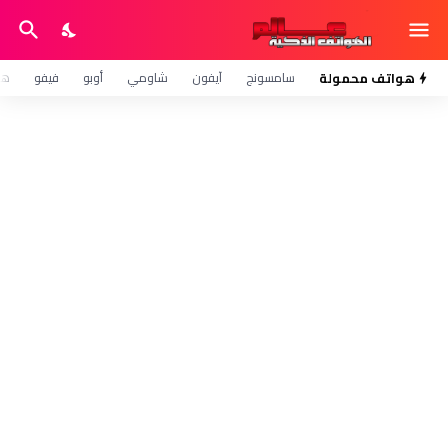
هواتف محمولة
سامسونج
آيفون
شاومي
أوبو
فيفو
هو