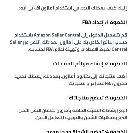
إليك كيف يمكنك البدء في استخدام أمازون اف بي ايه:
الخطوة 1: إعداد FBA
قم بتسجيل الدخول إلى Amazon Seller Central باستخدام
حساب البائع الخاص بك على أمازون. بعد ذلك، تنقل عبر Seller
Central لضبط الإعدادات وتهيئة نظام FBA لحسابك.
الخطوة 2: إنشاء قوائم المنتجات
أضف منتجاتك إلى كتالوج أمازون. بعد ذلك، يمكنك تحديد
مخزون FBA عند إدراج منتجاتك.
الخطوة 3: تحضير منتجاتك
اتبع إرشادات التعبئة الخاصة بأمازون لضمان النقل الآمن.
التزم بمتطلبات الشحن والتوجيه للتعامل الآمن.
الخطوة 4: تحضير الشحنة وحجز موعد