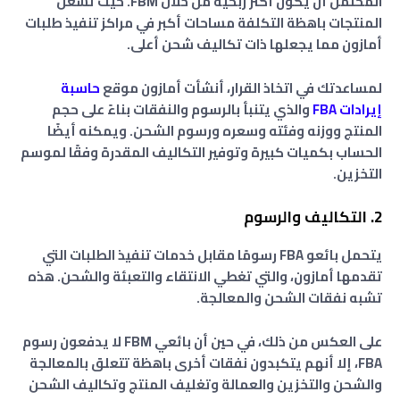
المحتمل أن يكون أكثر ربحية من خلال FBM. حيث تشغل
المنتجات باهظة التكلفة مساحات أكبر في مراكز تنفيذ طلبات
أمازون مما يجعلها ذات تكاليف شحن أعلى.
لمساعدتك في اتخاذ القرار، أنشأت أمازون موقع
حاسبة
إيرادات FBA
والذي يتنبأ بالرسوم والنفقات بناءً على حجم
المنتج ووزنه وفئته وسعره ورسوم الشحن. ويمكنه أيضًا
الحساب بكميات كبيرة وتوفير التكاليف المقدرة وفقًا لموسم
التخزين.
2. التكاليف والرسوم
يتحمل بائعو FBA رسومًا مقابل خدمات تنفيذ الطلبات التي
تقدمها أمازون، والتي تغطي الانتقاء والتعبئة والشحن. هذه
تشبه نفقات الشحن والمعالجة.
على العكس من ذلك، في حين أن بائعي FBM لا يدفعون رسوم
FBA، إلا أنهم يتكبدون نفقات أخرى باهظة تتعلق بالمعالجة
والشحن والتخزين والعمالة وتغليف المنتج وتكاليف الشحن