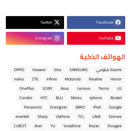
Twitter
Facebook
Instagram
YouTube
الهواتف الذكية
Xiaomi شاومي
SAMSUNG
Vivo
Huawei
OPPO
nokia
ZTE
Infinix
Motorola
Realme
Honor
OnePlus
SONY
Asus
Lenovo
Tecno
LG
Condor
HTC
BLU
Meizu
iphone
Alcatel
Panasonic
Energizer
WIKO
iPad
Google
evertek
Sharp
Ulefone
TCL
LAVA
Gionee
CUBOT
Acer
YU
Vodafone
Razer
Doogee