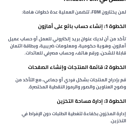
لمن يختارون FBM، تتضمن العملية عدة خطوات هامة:
الخطوة 1: إنشاء حساب بائع على أمازون
تأكد من أن لديك عنوان بريد إلكتروني للعمل أو حساب عميل
أمازون، وهوية حكومية، ومعلومات ضريبية، وبطاقة ائتمان
قابلة للشحن، ورقم هاتف، وحساب مصرفي للعائدات.
الخطوة 2: قائمة المنتجات وإنشاء الصفحات
قم بإدراج المنتجات بشكل فردي أو جماعي، مع التأكد من
وضوح العناوين والصور والرموز النقطية المختصرة.
الخطوة 3: إدارة مساحة التخزين
إدارة المخزون بكفاءة لتغطية الطلبات دون الإفراط في
التخزين.