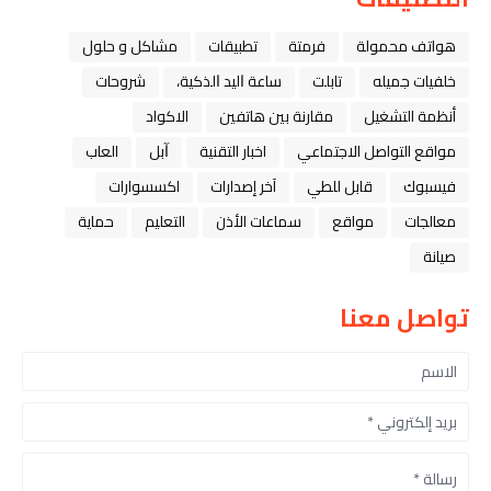
هواتف محمولة
فرمتة
تطبيقات
مشاكل و حلول
خلفيات جميله
تابلت
ﺳﺎﻋﺔ ﺍﻟﻴﺪ ﺍﻟﺬﻛﻴﺔ،
شروحات
أنظمة التشغيل
مقارنة بين هاتفين
الاكواد
مواقع التواصل الاجتماعي
اخبار التقنية
ﺁﺑﻞ
العاب
فيسبوك
قابل للطي
آخر إصدارات
اكسسوارات
معالجات
مواقع
سماعات الأذن
التعليم
حماية
صيانة
تواصل معنا