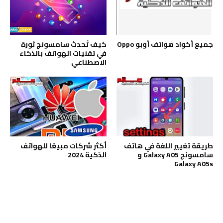
جميع أكواد هواتف أوبو Oppo
كيف تُحدث سامسونج ثورة
في تقنيات الهواتف بالذكاء
الاصطناعي
طريقة تغيير اللغة في هاتف
أكثر شركات مبيعًا للهواتف
سامسونج Galaxy A05 و
الذكية 2024
Galaxy A05s