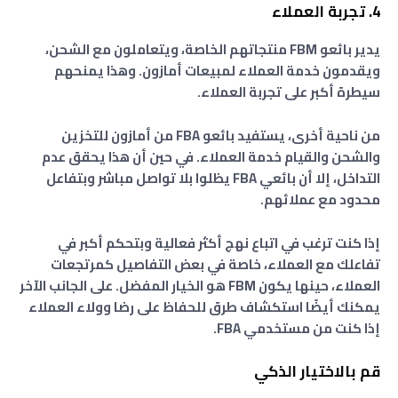
4. تجربة العملاء
يدير بائعو FBM منتجاتهم الخاصة، ويتعاملون مع الشحن،
ويقدمون خدمة العملاء لمبيعات أمازون. وهذا يمنحهم
سيطرة أكبر على تجربة العملاء.
من ناحية أخرى، يستفيد بائعو FBA من أمازون للتخزين
والشحن والقيام خدمة العملاء. في حين أن هذا يحقق عدم
التداخل، إلا أن بائعي FBA يظلوا بلا تواصل مباشر وبتفاعل
محدود مع عملائهم.
إذا كنت ترغب في اتباع نهج أكثر فعالية وبتحكم أكبر في
تفاعلك مع العملاء، خاصة في بعض التفاصيل كمرتجعات
العملاء، حينها يكون FBM هو الخيار المفضل. على الجانب الآخر
يمكنك أيضًا استكشاف طرق للحفاظ على رضا وولاء العملاء
إذا كنت من مستخدمي FBA.
قم بالاختيار الذكي