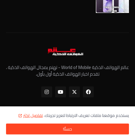
عالم الهواتف الذكية World of Mobile - ﺗﻬﺘﻢ ﺑﻤﺠﺎﻝ الهواتف الذكية ،
تقدم اخبار الهواتف الذكية أول بأول،
يستخدم موقعنا ملفات تعريف الارتباط لتعزيز تجربتك.
تفاصيل اكثر
الرئيسية
معلومات عنا
سياسة الخصوصية
اتصل بنا
حسنًا!
جميع الحقوق محفوظة - عالم الهواتف الذكية ©