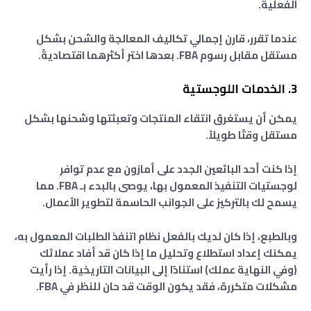
الفعلية.
عندما تقرر، قارن إجمالي تكاليف المعالجة والشحن بشكل
مستقل مقابل رسوم FBA. بعدها اختر أكثرهما اقتصاديةً.
3. الخدمات اللوجستية
يمكن أن يستغرق انتقاء المنتجات وتعبئتها وشحنها بشكل
مستقل وقتًا طويلاً.
إذا كنت أحد البائعين الجدد على أمازون مع عدم توافر
لوجستيات التنفيذ المعمول بها، يوصى بالبدء بـ FBA. مما
يسمح لك بالتركيز على الجوانب الحاسمة لتطوير الأعمال.
وبالطبع، إذا كان لديك بالفعل نظام اتنفذ الطلبات المعمول به،
يمكنك إعداد استطلاع وتحليل ما إذا كان قد أفاد عملائك
(وفي النهاية عملك) استنادًا إلى البيانات التاريخية. إذا رأيت
مشكلات متكررة، فقد يكون الوقت قد حان للنظر في FBA.