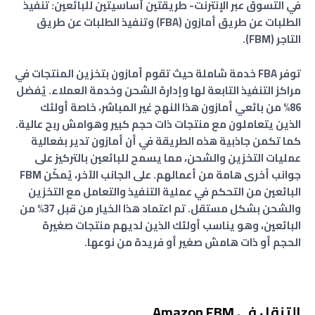
في التسوق عبر الإنترنت- طريقتين أساسيتين للبائعين: تنفيذ
الطلبات عن طريق أمازون (FBA) وتنفيذ الطلبات عن طريق
التاجر (FBM).
توفر FBA خدمة شاملة حيث تقوم أمازون بتخزين المنتجات في
مراكز التنفيذ التابعة لها وإدارة الشحن وخدمة العملاء. يُفضل
86% من بائعي أمازون هذا النهج غير المباشر، خاصة أولئك
الذين يتعاملون مع منتجات ذات حجم كبير وهوامش ربح عالية.
كما تكمن جاذبية هذه الطريقة في أن أمازون تدير بفعالية
عمليات التخزين والشحن، مما يسمح للبائعين بالتركيز على
جوانب أخرى هامة من أعمالهم. على الجانب الآخر، يُمكّن FBM
البائعين من التحكم في عملية التنفيذ والتعامل مع التخزين
والشحن بشكل مستقل. تم اعتماد هذا الخيار من قبل 37% من
البائعين، وهو يناسب أولئك الذين لديهم منتجات صغيرة
الحجم أو ذات هامش صغير أو فريدة من نوعها.
التنقل في Amazon FBM