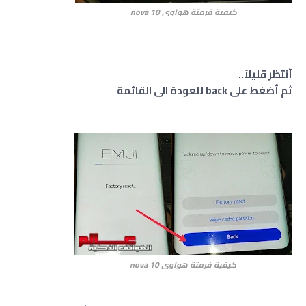
كيفية فرمتة هواوي
nova 10
أنتظر قليلاً..
ثم أضغط على back للعودة الى القائمة
كيفية فرمتة هواوي
nova 10