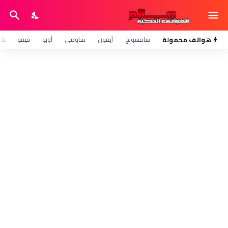
هواتف محمولة
سامسونج
آيفون
شاومي
أوبو
فيفو
هو