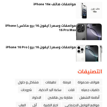
مواصفات هاتف iPhone 16e
مواصفات وسعر ( ايفون 16 برو ماكس ) iPhone
16 Pro Max
مواصفات وسعر ( ايفون 16 برو ) iPhone 16 Pro
التصنيفات
هواتف محمولة
فرمتة
تطبيقات
مشاكل و حلول
خلفيات جميله
تابلت
ﺳﺎﻋﺔ ﺍﻟﻴﺪ ﺍﻟﺬﻛﻴﺔ،
شروحات
أنظمة التشغيل
مقارنة بين هاتفين
الاكواد
مواقع التواصل الاجتماعي
اخبار التقنية
ﺁﺑﻞ
العاب