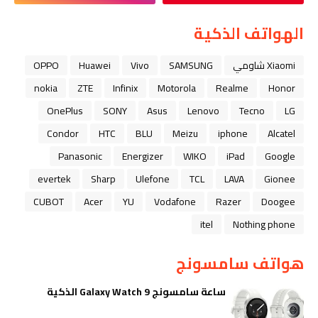
الهواتف الذكية
Xiaomi شاومي
SAMSUNG
Vivo
Huawei
OPPO
nokia
ZTE
Infinix
Motorola
Realme
Honor
OnePlus
SONY
Asus
Lenovo
Tecno
LG
Condor
HTC
BLU
Meizu
iphone
Alcatel
Panasonic
Energizer
WIKO
iPad
Google
evertek
Sharp
Ulefone
TCL
LAVA
Gionee
CUBOT
Acer
YU
Vodafone
Razer
Doogee
itel
Nothing phone
هواتف سامسونج
ساعة سامسونج Galaxy Watch 9 الذكية