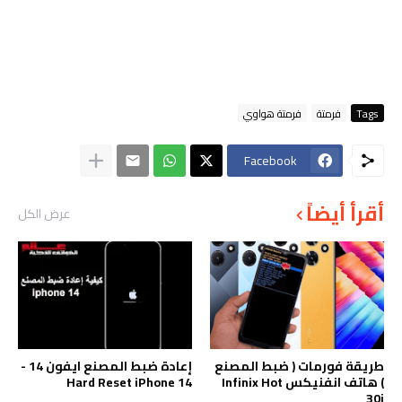
Tags
فرمتة
فرمتة هواوي
Facebook
أقرأ أيضاً
عرض الكل
طريقة فورمات ( ضبط المصنع
إعادة ضبط المصنع ايفون 14 -
) هاتف انفنيكس Infinix Hot
Hard Reset iPhone 14
30i