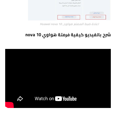
اعادة ضبط المصنع هواوي Huawei nova 10
شرح بالفيديو كيفية فرمتة هواوي nova 10