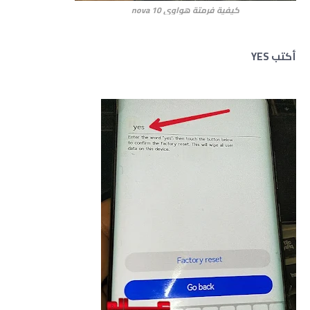
كيفية فرمتة هواوي
nova 10
أكتب YES