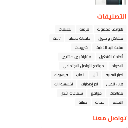
التصنيفات
هواتف محمولة
فرمتة
تطبيقات
مشاكل و حلول
خلفيات جميله
تابلت
ﺳﺎﻋﺔ ﺍﻟﻴﺪ ﺍﻟﺬﻛﻴﺔ،
شروحات
أنظمة التشغيل
مقارنة بين هاتفين
الاكواد
مواقع التواصل الاجتماعي
اخبار التقنية
ﺁﺑﻞ
العاب
فيسبوك
قابل للطي
آخر إصدارات
اكسسوارات
معالجات
مواقع
سماعات الأذن
التعليم
حماية
صيانة
تواصل معنا