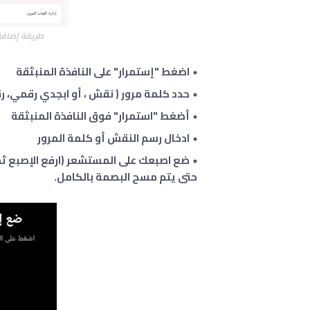
طريقة إضافة بص
اضغط "إستمرار" على النافذة المنبثقة
حدد كلمة مرور ( نقش ، أو ابجدي رقمي، ر
أضغط "استمرار" فوق النافذة المنبثقة
ادخال رسم النقش أو كلمة المرور
ضع اصبعك على المستشعر (ارفع الإصبع ث
حتى يتم مسح البصمة بالكامل.