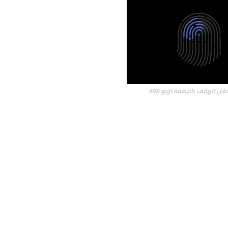
ل الهاتف بالبصمة اوبو A98