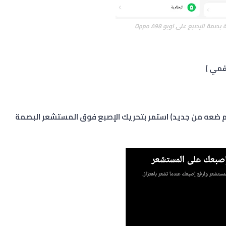
مة الإصبع على اوبو Oppo A98
قمي )
م ضعه من جديد) استمر بتحريك الإصبع فوق المستشعر البصمة