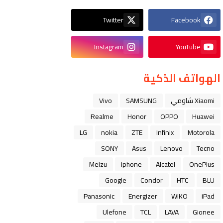
Twitter
Facebook
Instagram
YouTube
الهواتف الذكية
Xiaomi شاومي
SAMSUNG
Vivo
Realme
Honor
OPPO
Huawei
LG
nokia
ZTE
Infinix
Motorola
SONY
Asus
Lenovo
Tecno
Meizu
iphone
Alcatel
OnePlus
Google
Condor
HTC
BLU
Panasonic
Energizer
WIKO
iPad
Ulefone
TCL
LAVA
Gionee