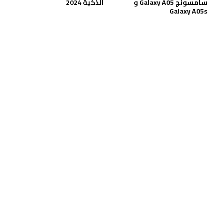
سامسونج Galaxy A05 و
الذكية 2024
Galaxy A05s