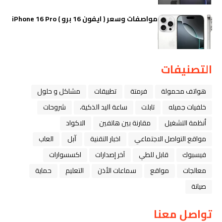
مواصفات وسعر ( ايفون 16 برو ) iPhone 16 Pro
التصنيفات
هواتف محمولة
فرمتة
تطبيقات
مشاكل و حلول
خلفيات جميله
تابلت
ﺳﺎﻋﺔ ﺍﻟﻴﺪ ﺍﻟﺬﻛﻴﺔ،
شروحات
أنظمة التشغيل
مقارنة بين هاتفين
الاكواد
مواقع التواصل الاجتماعي
اخبار التقنية
ﺁﺑﻞ
العاب
فيسبوك
قابل للطي
آخر إصدارات
اكسسوارات
معالجات
مواقع
سماعات الأذن
التعليم
حماية
صيانة
تواصل معنا