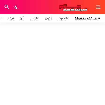
هواتف محمولة
سامسونج
آيفون
شاومي
أوبو
فيفو
هو