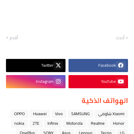
أحدث
أقدم
Twitter
Facebook
Instagram
YouTube
الهواتف الذكية
Xiaomi شاومي
SAMSUNG
Vivo
Huawei
OPPO
nokia
ZTE
Infinix
Motorola
Realme
Honor
OnePlus
SONY
Asus
Lenovo
Tecno
LG