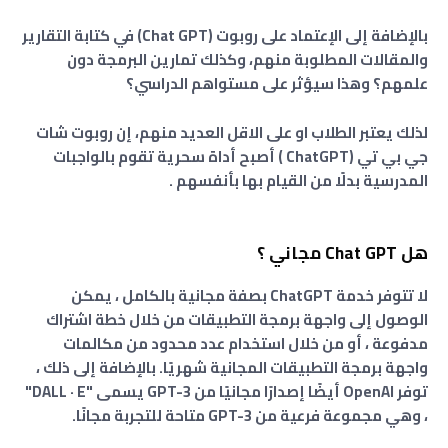
بالإضافة إلى الإعتماد على روبوت (Chat GPT) في كتابة التقارير
والمقالات المطلوبة منهم، وكذلك تمارين البرمجة دون
علمهم؟ وهذا سيؤثر على مستواهم الدراسي؟
لذلك يعتبر الطلاب او على الاقل العديد منهم، إن روبوت شات
جي بي تي (ChatGPT ) أصبح أداة سحرية تقوم بالواجبات
المدرسية بدلًا من القيام بها بأنفسهم .
هل Chat GPT مجاني ؟
لا تتوفر خدمة ChatGPT بصفة مجانية بالكامل ،
يمكن
الوصول إلى واجهة برمجة التطبيقات من خلال خطة اشتراك
مدفوعة ، أو من خلال استخدام عدد محدود من مكالمات
واجهة برمجة التطبيقات المجانية شهريًا. بالإضافة إلى ذلك ،
توفر OpenAI أيضًا إصدارًا مجانيًا من GPT-3 يسمى "DALL · E"
، وهي مجموعة فرعية من GPT-3 متاحة للتجربة مجانًا.