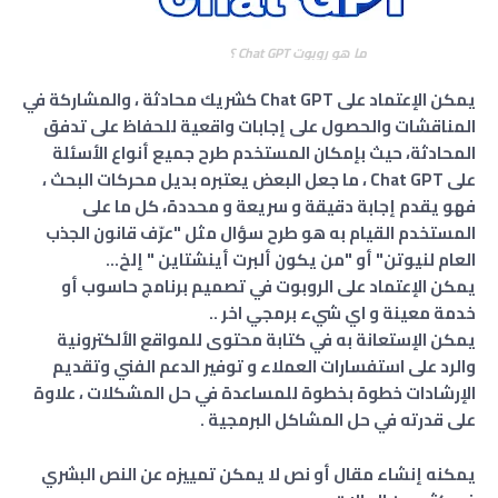
ما هو روبوت Chat GPT ؟
يمكن الإعتماد على Chat GPT كشريك محادثة ، والمشاركة في
المناقشات والحصول على إجابات واقعية للحفاظ على تدفق
المحادثة، حيث بإمكان المستخدم طرح جميع أنواع الأسئلة
على Chat GPT ، ما جعل البعض يعتبره بديل محركات البحث ،
فهو يقدم إجابة دقيقة و سريعة و محددة، كل ما على
المستخدم القيام به هو طرح سؤال مثل "عرّف قانون الجذب
العام لنيوتن" أو "من يكون ألبرت أينشتاين " إلخ...
يمكن الإعتماد على الروبوت في تصميم برنامج حاسوب أو
خدمة معينة و اي شيء برمجي اخر ..
يمكن الإستعانة به في كتابة محتوى للمواقع الألكترونية
والرد على استفسارات العملاء و توفير الدعم الفني وتقديم
الإرشادات خطوة بخطوة للمساعدة في حل المشكلات ، علاوة
على قدرته في حل المشاكل البرمجية .
يمكنه إنشاء مقال أو نص لا يمكن تمييزه عن النص البشري