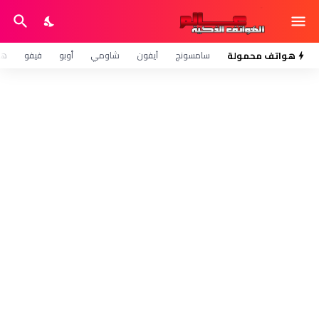
هواتف محمولة
سامسونج
آيفون
شاومي
أوبو
فيفو
هو