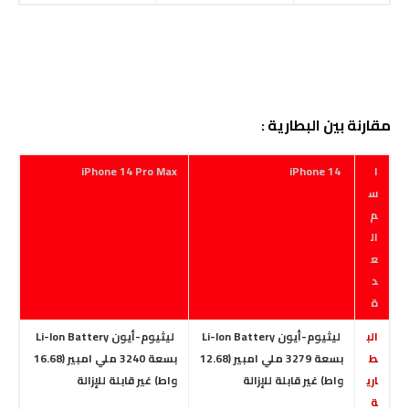
مقارنة بين البطارية :
ا
iPhone 14
iPhone 14 Pro Max
س
م
ال
ع
د
ة
الب
ليثيوم-أيون Li-Ion Battery
ليثيوم-أيون Li-Ion Battery
ط
بسعة 3279 ملي امبير (12.68
بسعة 3240 ملي امبير (16.68
اري
واط) غير قابلة للإزالة
واط)
غير قابلة للإزالة
ة