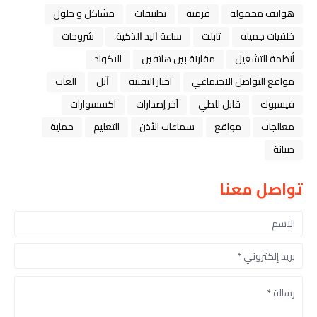
هواتف محمولة
فرمتة
تطبيقات
مشاكل و حلول
خلفيات جميله
تابلت
ﺳﺎﻋﺔ ﺍﻟﻴﺪ ﺍﻟﺬﻛﻴﺔ،
شروحات
أنظمة التشغيل
مقارنة بين هاتفين
الاكواد
مواقع التواصل الاجتماعي
اخبار التقنية
ﺁﺑﻞ
العاب
فيسبوك
قابل للطي
آخر إصدارات
اكسسوارات
معالجات
مواقع
سماعات الأذن
التعليم
حماية
صيانة
تواصل معنا