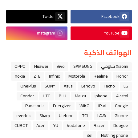
Twitter
Facebook
Instagram
YouTube
الهواتف الذكية
Xiaomi شاومي
SAMSUNG
Vivo
Huawei
OPPO
nokia
ZTE
Infinix
Motorola
Realme
Honor
OnePlus
SONY
Asus
Lenovo
Tecno
LG
Condor
HTC
BLU
Meizu
iphone
Alcatel
Panasonic
Energizer
WIKO
iPad
Google
evertek
Sharp
Ulefone
TCL
LAVA
Gionee
CUBOT
Acer
YU
Vodafone
Razer
Doogee
itel
Nothing phone