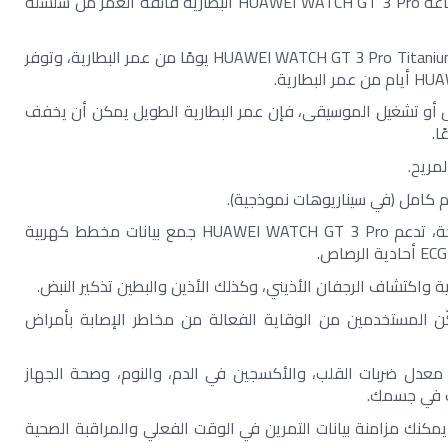
بطارية تدوم طويلاً + شحن لاسلكي سريع ترث ساعة HUAWEI WATCH GT 3 Pro البطارية فائقة العمر من سلسلة 
 توفر بنية البطارية المحسّنة لساعة HUAWEI WATCH GT 3 Pro Titanium Edition 14 يومًا من عمر البطارية، وتوفر 
سواء كان ذلك أثناء السفر أو الانتقال إلى العمل أو تشغيل الموسيقى، فإن عمر البطارية الطويل يمكن أن يخفف 
ا.
مريح.
وظائف إدارة الصحة المهنية فيما يتعلق بالصحة، تدعم HUAWEI WATCH GT 3 Pro جمع بيانات مخطط كهربية 
ة واكتشاف الرجفان الأذيني، وكذلك الأذين والبطين تذكير النبض.
  وتدعم الكشف عن تصلب الشرايين، مما يمكّن المستخدمين من الوقاية الفعالة من مخاطر الإصابة بأمراض 
كما توفر إدارة صحية شاملة من خلال مراقبة معدل ضربات القلب، والأكسجين في الدم، والنوم، وصحة الجهاز 
ت في جسمك. 
باستخدام تطبيق HUAWEI Health على الهاتف، يمكنك مزامنة بيانات التمرين في الوقت الفعلي والمراقبة الصحية 