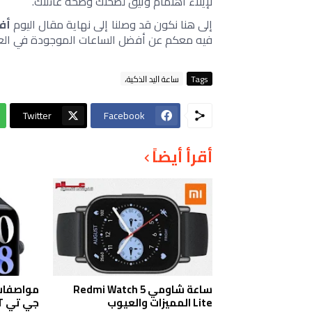
لإيلاء اهتمام وثيق لصحتك وصحة عائلتك. 
إلى هنا نكون قد وصلنا إلى نهاية مقال اليوم 
أفضل
فيه معكم عن أفضل الساعات الموجودة في العالم وهي pro
Tags
ﺳﺎﻋﺔ ﺍﻟﻴﺪ ﺍﻟﺬﻛﻴﺔ،
Twitter
Facebook
أقرأ أيضاً
ساعة شاومي Redmi Watch 5
مواصفات
Lite المميزات والعيوب
جي تي vivo Watch GT