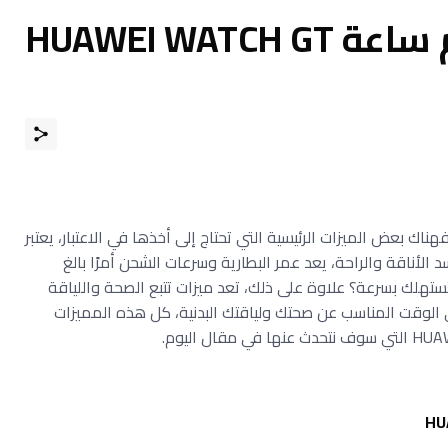
أفضل ساعات العالم ساعة HUAWEI WATCH GT
إذا كنت تبحث عن ساعة ذكية جديدة هذا العام، فهناك بعض الميزات الرئيسية التي تحتاج إلى أخذها في الاعتبار، يعتبر 
التصميم والمواد من العوامل المهمة لأنها تجسد الأناقة والراحة، يعد عمر البطارية وسرعات الشحن أمرًا بالغ 
الأهمية لأن ما هو جيد في الساعة الذكية التي تستهلك بسرعة؟ علاوة على ذلك، تعد ميزات تتبع الصحة واللياقة 
البدنية ضرورية ومهمة لأنها توفر لك تحديثات في الوقت المناسب عن صحتك ولياقتك البدنية، كل هذه المميزات 