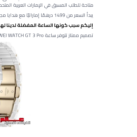
متاحة للطلب المسبق في الإمارات العربية المتحدة يوم 3
يبدأ السعر من 1499 درهمًا إماراتيًا مع هدايا مجانية بقيمة 475 درهمًا إماراتيًا.
إليكم سبب كونها الساعة المفضلة لدينا له
تصميم ممتاز تتوفر ساعة HUAWEI WATCH GT 3 Pro بأحجام 46 مم و 43 مم.