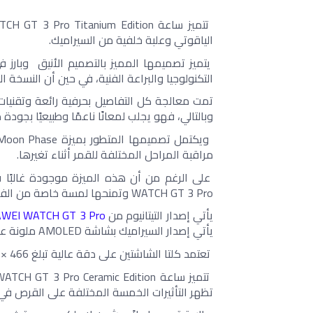
الياقوتي وعلبة خلفية من السيراميك.
التكنولوجيا والبراعة الفنية، في حين أن النسخة ا
وبالتالي، فهو يجلب لمعانًا ناعمًا وطبيعيًا بجودة 
مراقبة المراحل المختلفة للقمر أثناء تغيرها.
WATCH GT 3 Pro وتمنحها لمسة خاصة من الفخامة. 
يأتي إصدار التيتانيوم من 
WEI WATCH GT 3 Pro
يأتي إصدار السيراميك بشاشة AMOLED ملونة عالية الدقة مقاس 1.32 بوصة.
 تعتمد كلتا الشاشتين على دقة عالية تبلغ 466 × 466، للحصول على أداء أكثر دقة لجودة العرض.
تظهر التأثيرات الخمسة المختلفة على القرص في