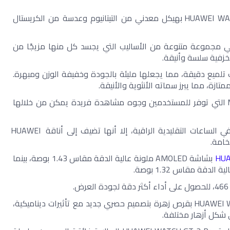
 تتميز ساعة HUAWEI WATCH GT 3 Pro Titanium Edition بهيكل معدني من التيتانيوم وعدسة من الكريستال 
 يتميز تصميمها المميز بالتصميم الأنيق  وبارز في مجموعة متنوعة من الأساليب التي يجسد كل منها مزيجًا من 
لخزفية سلسة وأنيقة. 
تمت معالجة كل التفاصيل بحرفية رائعة وتقنيات تلميع دقيقة، مما يجعلها مليئة بالجودة وخفيفة الوزن ومبهرة. 
ممتازة، مما يبرز سماته الأنثوية والأنيقة.
 ويكتمل تصميمها المتطور بميزة Moon Phase التي توفر للمستخدمين وجوه مشاهدة فريدة يمكن من خلالها 
 على الرغم من أن هذه الميزة موجودة غالبًا في الساعات التقليدية الراقية، إلا أنها تضيف إلى أناقة HUAWEI 
HUA
 بشاشة AMOLED ملونة عالية الدقة مقاس 1.43 بوصة، بينما 
 تتميز ساعة HUAWEI WATCH GT 3 Pro Ceramic Edition بقرص زهرة بتصميم حصري جديد مع تأثيرات ديناميكية، 
 شكل أزهار مختلفة.