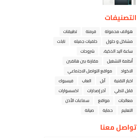
التصنيفات
هواتف محمولة
فرمتة
تطبيقات
مشاكل و حلول
خلفيات جميله
تابلت
ﺳﺎﻋﺔ ﺍﻟﻴﺪ ﺍﻟﺬﻛﻴﺔ،
شروحات
أنظمة التشغيل
مقارنة بين هاتفين
الاكواد
مواقع التواصل الاجتماعي
اخبار التقنية
ﺁﺑﻞ
العاب
فيسبوك
قابل للطي
آخر إصدارات
اكسسوارات
معالجات
مواقع
سماعات الأذن
التعليم
حماية
صيانة
تواصل معنا