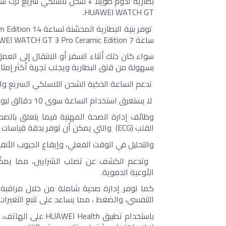
HUAWEI WATCH GT.
ساعة HUAWEI WATCH GT 3 Pro Ceramic Edition 7 أيام من عمر البطارية. 
بسهولة من قلق البطارية ويجلب تجربة أكثر إمتاعً
 تدعم الساعة الذكية الشحن اللاسلكي السريع وال
 لا يستغرق استخدام الساعة سوى 10 دقائق ليوم كامل (في سيناريوهات نموذجية). 
القلب (ECG)  والتي يمكن أن توفر بدقة قياسات ECG أحادية الرصاص.
والتحليل في الوقت الفعلي، وإيقاع الجيوب الأنفي
الأوعية الدموية. 
التنفسي، والضغط ، مما يساعد على تتبع التغيرا