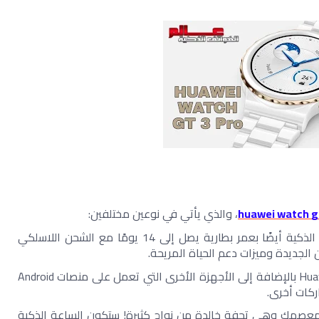
huawei watch g
، والذي يأتي في نوعين مختلفين: 
إصدار التيتانيوم والنسخة الخزفية، تتمتع الساعة الذكية أيضًا بعمر بطارية يصل إلى 14 يومًا مع الشحن اللاسلكي 
الجديدة وميزات دعم الحياة المريحة.
 من أهم مميزاتها أنها متوافقة مع أجهزة Huawei بالإضافة إلى الأجهزة الأخرى التي تعمل على منصات Android 
 ساعة HUAWEI WATCH GT 3 Pro أنيقة على معصمك وهي تحفة خالدة من نواح كثيرة! ستكون الساعة الذكية 