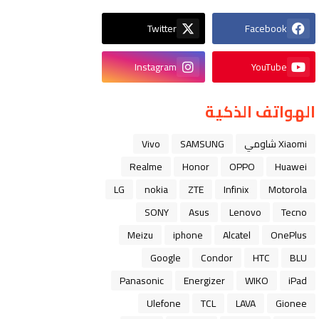
Twitter
Facebook
Instagram
YouTube
الهواتف الذكية
Xiaomi شاومي
SAMSUNG
Vivo
Realme
Honor
OPPO
Huawei
LG
nokia
ZTE
Infinix
Motorola
SONY
Asus
Lenovo
Tecno
Meizu
iphone
Alcatel
OnePlus
Google
Condor
HTC
BLU
Panasonic
Energizer
WIKO
iPad
Ulefone
TCL
LAVA
Gionee