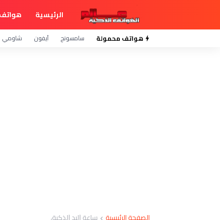
الرئيسية
هواتف 
هواتف محمولة
سامسونج
آيفون
شاومي
الصفحة الرئيسية
ﺳﺎﻋﺔ ﺍﻟﻴﺪ ﺍﻟﺬﻛﻴﺔ،