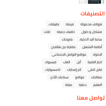
التصنيفات
هواتف محمولة
فرمتة
تطبيقات
مشاكل و حلول
خلفيات جميله
تابلت
ﺳﺎﻋﺔ ﺍﻟﻴﺪ ﺍﻟﺬﻛﻴﺔ،
شروحات
أنظمة التشغيل
مقارنة بين هاتفين
الاكواد
مواقع التواصل الاجتماعي
اخبار التقنية
ﺁﺑﻞ
العاب
فيسبوك
قابل للطي
آخر إصدارات
اكسسوارات
معالجات
مواقع
سماعات الأذن
التعليم
حماية
صيانة
تواصل معنا