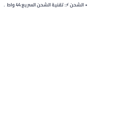
الشحن ⚡: تقنية الشحن السريع 44 واط .