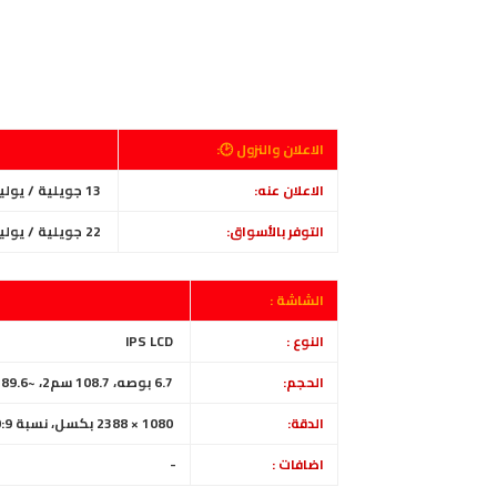
الاعلان والنزول 🕑:
الاعلان عنه:
13 جويلية / يوليو 2022
التوفر بالأسواق:
22 جويلية / يوليو 2022
الشاشة :
النوع :
IPS LCD
الحجم:
6.7 بوصه، 108.7 سم2، ~89.6% من الواجهة الأمامية
الدقة:
1080 × 2388 بكسل، نسبة 20:9 ، (~ 391 بكسل في البوصة)
اضافات :
-