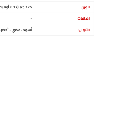
الوزن:
175 جم (6.17 أوقية)
اضافات:
-
الألوان:
أسود ، فضي ، أخضر. أ