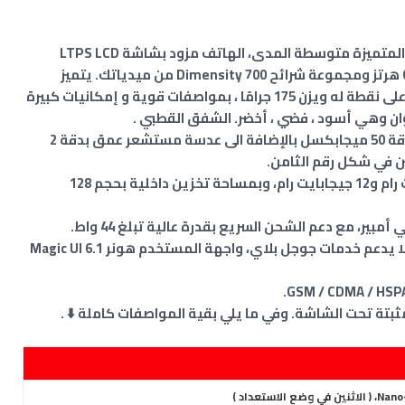
يعتبر هاتف Honor X40i واحد من هواتف هونر المتميزة متوسطة المدى، الهاتف مزود بشاشة LTPS LCD
مقاس 6.7 بوصة بدقة FHD + ومعدل تحديث 60 هرتز ومجموعة شرائح Dimensity 700 من ميدياتك. يتميز
بتصميم أنيق يبلغ سمكه 7.43 ملم فقط عند أعلى نقطة له ويزن 175 جرامًا ، بمواصفات قوية و إمكانيات كبيرة
ان وهي أسود ، فضي ، أخضر. الشفق القطبي .
يحتوي في الجزء الخلفي على كاميرا رئيسية بدقة 50 ميجابكسل بالإضافة الى عدسة مستشعر عمق بدقة 2
 في شكل رقم الثامن.
يتوفر بذاكرة وصول عشوائي بسعة 8 جيجابايت رام و12 جيجابايت رام، وبمساحة تخزين داخلية بحجم 128
يعتمد الهاتف على نظام التشغيل أندرويد 12 ، لا يدعم خدمات جوجل بلاي، واجهة المستخدم هونر Magic UI 6.1
تة تحت الشاشة. وفي ما يلي بقية المواصفات كاملة ⬇️ .