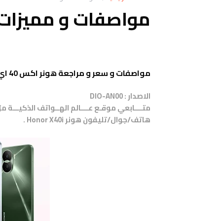
مواصفات و مميزات هونر 40i
مواصفات و سعر و مراجعة هونر اكس 40 اي _ Honor X40i
الاصدار :
DIO-AN00
متــــابعي موقـع عــــالم الهــواتف الذكيـــة 
هاتف/جوال/تليفون
هونر
Honor X40i
.