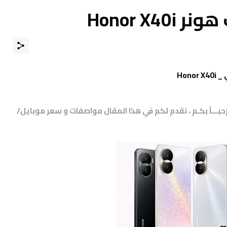
Honor X
مرْحبـــاً بكـم ، نقدم لكم في هذا المقال مواصفات و سعر موبايل/