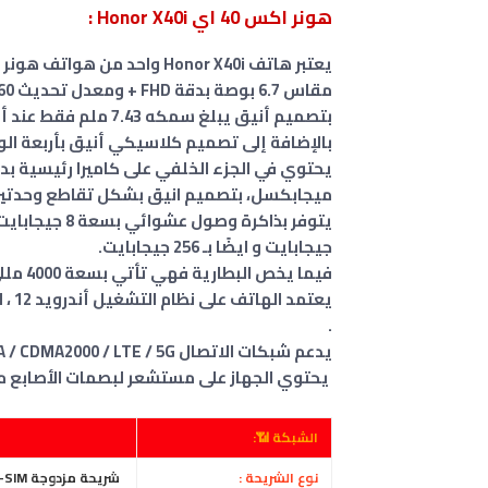
هونر اكس 40 اي Honor X40i :
بالإضافة إلى تصميم كلاسيكي أنيق بأربعة الو
ميجابكسل، بتصميم انيق بشكل تقاطع وحدتين
جيجابايت و ايضًا بـ 256 جيجابايت.
فيما يخص البطارية فهي تأتي بسعة 4000 مللي أمبير، مع دعم الشحن السريع بقدرة عالية تبلغ 44 واط.
.
يدعم شبكات الاتصال GSM / CDMA / HSPA / CDMA2000 / LTE / 5G.
يحتوي الجهاز على مستشعر لبصمات الأصابع مثب
الشبكة 📶:
نوع الشريحة :
شريحة مزدوجة Nano-SIM، ( الاثنين في وضع الاستعداد )