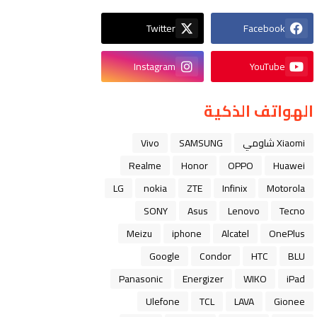
Twitter
Facebook
Instagram
YouTube
الهواتف الذكية
Xiaomi شاومي
SAMSUNG
Vivo
Realme
Honor
OPPO
Huawei
LG
nokia
ZTE
Infinix
Motorola
SONY
Asus
Lenovo
Tecno
Meizu
iphone
Alcatel
OnePlus
Google
Condor
HTC
BLU
Panasonic
Energizer
WIKO
iPad
Ulefone
TCL
LAVA
Gionee