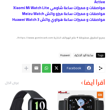
Active
مواصفات و مميزات ساعة شاومي Xiaomi Mi Watch Lite
مواصفات و مميزات ساعة ميزو واتش Meizu Watch
مواصفات و مميزات ساعة هواوي واتش Huawei Watch 3
جميع الحقوق محفوظة © عالم الهواتف الذكية https://www.gsminsark.com/.
Tags
ﺳﺎﻋﺔ ﺍﻟﻴﺪ ﺍﻟﺬﻛﻴﺔ،
Huawei
Facebook
أقرأ أيضاً
عرض الكل