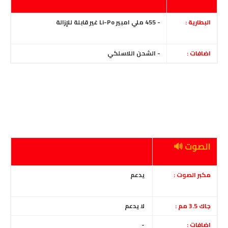
البطارية :
- 455 ملي امبير Li-Po غير قابلة للإزالة
اضافات :
- الشحن اللاسلكي
الصوت 🔊
مكبر الصوت :
يدعم
جاك 3.5 مم :
لا يدعم
اضافات :
-