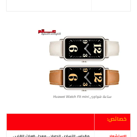
ساعة هواوي Huawei Watch Fit mini
خصائص:
الاستشعار:
مقياس التسارع ، الدوران ، معدل ضربات القلب ،