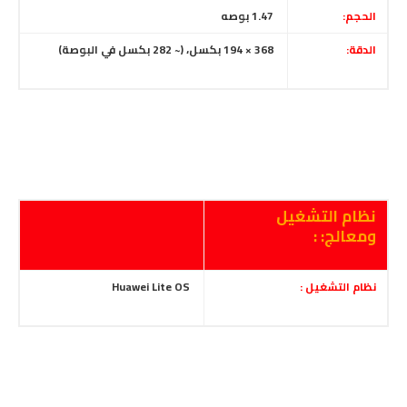
الحجم:
1.47 بوصه
الدقة:
368 × 194 بكسل، (~ 282 بكسل في البوصة)
نظام التشغيل
ومعالج: :
نظام التشغيل :
Huawei Lite OS