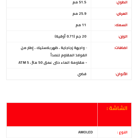
الطول:
51.5
مم
العرض:
25.9 مم
السمك:
11 مم
الوزن:
20 جم (0.71 أوقية)
اضافات:
-
واجهة زجاج
ا
ية ، ظهر بلاستيك ،
إطار من
الفولاذ المقاوم للصدأ
-
م
قاومة الماء حتى عمق 50 مترً
،
5 ATM
الألوان:
فضي
الشاشة :
النوع :
AMOLED