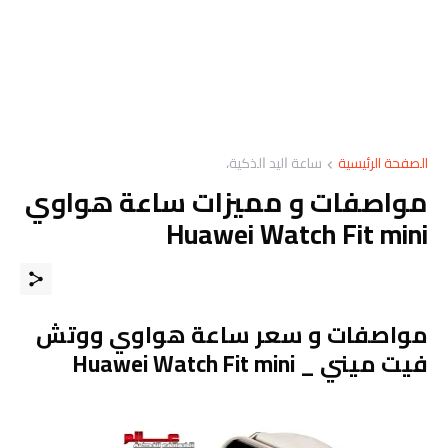
الصفحة الرئيسية
ﺳﺎﻋﺔ ﺍﻟﻴﺪ ﺍﻟﺬﻛﻴﺔ،
مواصفات و مميزات ساعة هواوي
Huawei Watch Fit mini
مواصفات و سعر ساعة هواوي ووتش
فيت ميني _ Huawei Watch Fit mini