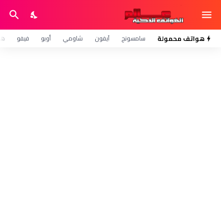
هواتف محمولة
سامسونج
آيفون
شاومي
أوبو
فيفو
هو