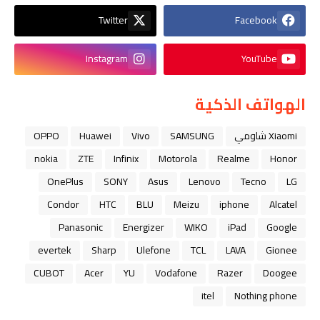
Twitter
Facebook
Instagram
YouTube
الهواتف الذكية
Xiaomi شاومي
SAMSUNG
Vivo
Huawei
OPPO
nokia
ZTE
Infinix
Motorola
Realme
Honor
OnePlus
SONY
Asus
Lenovo
Tecno
LG
Condor
HTC
BLU
Meizu
iphone
Alcatel
Panasonic
Energizer
WIKO
iPad
Google
evertek
Sharp
Ulefone
TCL
LAVA
Gionee
CUBOT
Acer
YU
Vodafone
Razer
Doogee
itel
Nothing phone