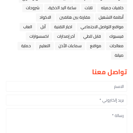
خلفيات جميله
تابلت
ﺳﺎﻋﺔ ﺍﻟﻴﺪ ﺍﻟﺬﻛﻴﺔ،
شروحات
أنظمة التشغيل
مقارنة بين هاتفين
الاكواد
مواقع التواصل الاجتماعي
اخبار التقنية
ﺁﺑﻞ
العاب
فيسبوك
قابل للطي
آخر إصدارات
اكسسوارات
معالجات
مواقع
سماعات الأذن
التعليم
حماية
صيانة
تواصل معنا