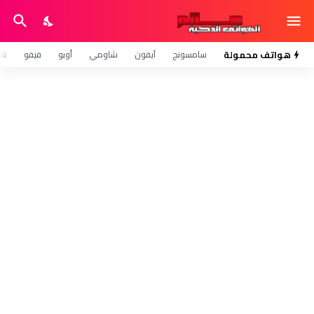
هواتف محمولة
سامسونج
آيفون
شاومي
أوبو
فيفو
هو