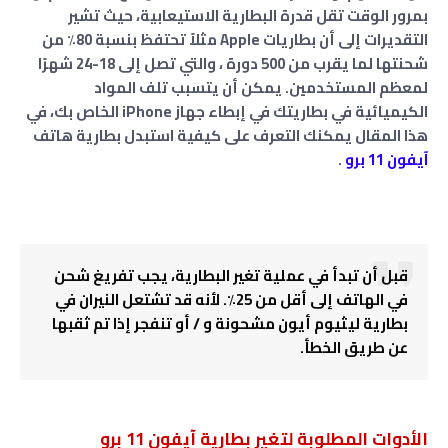
بمرور الوقت تقل قدرة البطارية الاستيعابية، حيث تشير
التقديرات إلى أن بطاريات Apple مثلاً تحتفظ بنسبة 80٪ من
شحنتها لما يقرب من 500 دورة ، والتي تصل إلى 18-24 شهرًا
لمعظم المستخدمين. يمكن أن يتسبب تلف المواد
الكيميائية في بطاريتك في إبطاء جهاز iPhone الخاص بك، في
هذا المقال يمكنك التعرف على كيفية استبدل بطارية هاتف
آيفون 11 برو
.
قبل أن تبدأ في عملية تغير البطارية، يجب تفريغ شحن
في الهاتف إلى أقل من 25٪. لأنه قد تشتعل النيران في
بطارية ليثيوم أيون مشحونة و / أو تنفجر إذا تم ثقبها
عن طريق الخطأ.
الأدوات المطلوبة لتغير بطارية آيفون 11 برو