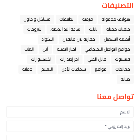
التصنيفات
هواتف محمولة
فرمتة
تطبيقات
مشاكل و حلول
خلفيات جميله
تابلت
ﺳﺎﻋﺔ ﺍﻟﻴﺪ ﺍﻟﺬﻛﻴﺔ،
شروحات
أنظمة التشغيل
مقارنة بين هاتفين
الاكواد
مواقع التواصل الاجتماعي
اخبار التقنية
ﺁﺑﻞ
العاب
فيسبوك
قابل للطي
آخر إصدارات
اكسسوارات
معالجات
مواقع
سماعات الأذن
التعليم
حماية
صيانة
تواصل معنا