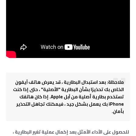
ملاحظة: بعد استبدال البطارية ، قد يعرض هاتف آيفون
الخاص بك تحذيرًا بشأن البطارية "الأصلية" ، حتى إذا كنت
تستخدم بطارية أصلية من آبل Apple. إذا كان هاتفك
iPhone بك يعمل بشكل جيد ، فيمكنك تجاهل التحذير
بأمان.
للحصول على الأداء الأمثل بعد إكمال عملية تغير البطارية ،