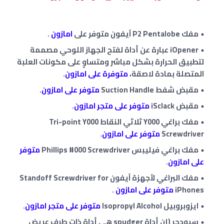
مفك P2 Pentalobe آيفون متوفر على
امازون
.
iOpener عبارة عن أداة لفتح الجهاز اللوحي مصممة
لتطبيق الحرارة بشكل مباشر ومتساوٍ على مكونات العلبة
المتصلة بمادة لاصقة،
متوفرة على امازون
.
مقبض شفط Suction Handle
متوفر على امازون
.
مقبض iSclack
متوفر على متجر امازون
.
مفك براغي Y000 ثلاثي النقاط Tri-point Y000
Screwdriver
متوفر على امازون
.
مفك براغي فيليبس Phillips #000 Screwdriver
متوفر
على امازون
.
مفك البراغي لأجهزة آيفون Standoff Screwdriver for
iPhones
متوفر على امازون
.
ايزوبروبيل Isopropyl Alcohol
متوفر على متجر امازون
.
سبودجر (إن أداة spudger هي أداة ذات طرف عريض