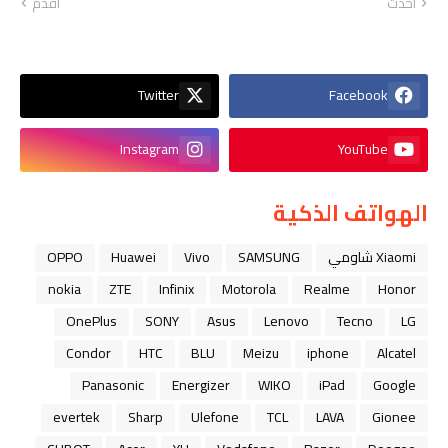
أحدث
أقدم
Twitter
Facebook
Instagram
YouTube
الهواتف الذكية
Xiaomi شاومي
SAMSUNG
Vivo
Huawei
OPPO
nokia
ZTE
Infinix
Motorola
Realme
Honor
OnePlus
SONY
Asus
Lenovo
Tecno
LG
Condor
HTC
BLU
Meizu
iphone
Alcatel
Panasonic
Energizer
WIKO
iPad
Google
evertek
Sharp
Ulefone
TCL
LAVA
Gionee