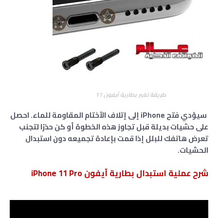
طريقة تغير بطارية آيفون 11
سيؤدي فتح iPhone إلى إتلاف الأختام المقاومة للماء. احصل
على حشيات بديلة قبل تجاوز هذه الخطوة أو كن حذرًا لتجنب
تعرض هاتفك للبلل إذا قمت بإعادة تجميعه دون استبدال
الحشيات.
شرح عملية استبدال بطارية آيفون iPhone 11 Pro