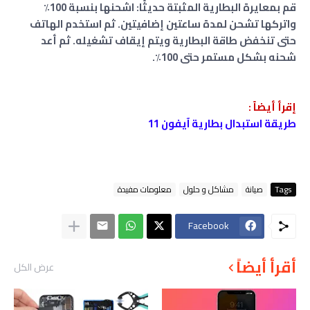
قم بمعايرة البطارية المثبتة حديثًا: اشحنها بنسبة 100٪
واتركها تشحن لمدة ساعتين إضافيتين. ثم استخدم الهاتف
حتى تنخفض طاقة البطارية ويتم إيقاف تشغيله. ثم أعد
شحنه بشكل مستمر حتى 100٪.
إقرأ أيضاً :
طريقة استبدال بطارية آيفون 11
Tags
صيانة
مشاكل و حلول
معلومات مفيدة
Facebook
أقرأ أيضاً
عرض الكل