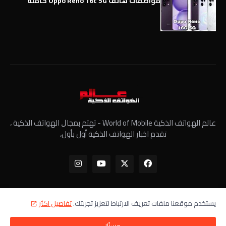
مواصفات هاتف Oppo Reno 16c 5G كاملة
عالم الهواتف الذكية World of Mobile - ﺗﻬﺘﻢ ﺑﻤﺠﺎﻝ الهواتف الذكية ،
تقدم اخبار الهواتف الذكية أول بأول،
يستخدم موقعنا ملفات تعريف الارتباط لتعزيز تجربتك.
تفاصيل اكثر
الرئيسية
معلومات عنا
سياسة الخصوصية
اتصل بنا