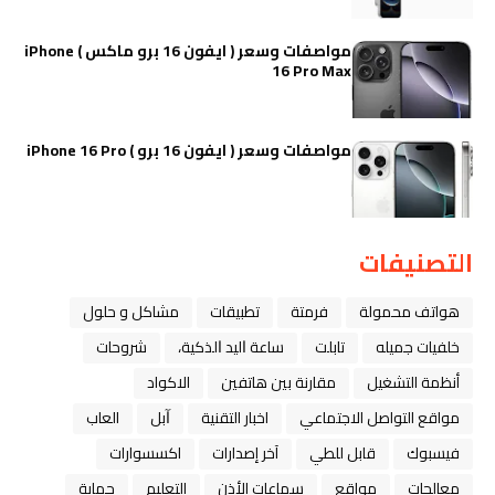
مواصفات وسعر ( ايفون 16 برو ماكس ) iPhone
16 Pro Max
مواصفات وسعر ( ايفون 16 برو ) iPhone 16 Pro
التصنيفات
هواتف محمولة
فرمتة
تطبيقات
مشاكل و حلول
خلفيات جميله
تابلت
ﺳﺎﻋﺔ ﺍﻟﻴﺪ ﺍﻟﺬﻛﻴﺔ،
شروحات
أنظمة التشغيل
مقارنة بين هاتفين
الاكواد
مواقع التواصل الاجتماعي
اخبار التقنية
ﺁﺑﻞ
العاب
فيسبوك
قابل للطي
آخر إصدارات
اكسسوارات
معالجات
مواقع
سماعات الأذن
التعليم
حماية