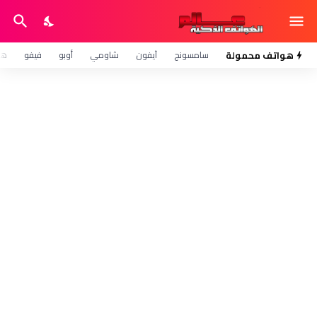
هواتف محمولة
سامسونج
آيفون
شاومي
أوبو
فيفو
هو