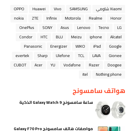
Xiaomi شاومي
SAMSUNG
Vivo
Huawei
OPPO
nokia
ZTE
Infinix
Motorola
Realme
Honor
OnePlus
SONY
Asus
Lenovo
Tecno
LG
Condor
HTC
BLU
Meizu
iphone
Alcatel
Panasonic
Energizer
WIKO
iPad
Google
evertek
Sharp
Ulefone
TCL
LAVA
Gionee
CUBOT
Acer
YU
Vodafone
Razer
Doogee
itel
Nothing phone
هواتف سامسونج
ساعة سامسونج Galaxy Watch 9 الذكية
مواصفات هاتف سامسونج Galaxy F70 Pro