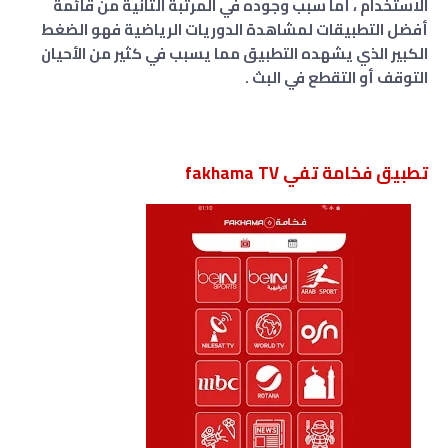
الاستخدام ، أما سبب وجوده في المرتبة الثانية من قائمة
أفضل التطبيقات لمشاهدة الدوريات الرياضية فهو الضغط
الكبير الذي يشهده التطبيق مما يسبب في كثير من الأحيان
التوقف أو التقطع في البث .
تطبيق فخامة تفي fakhama TV