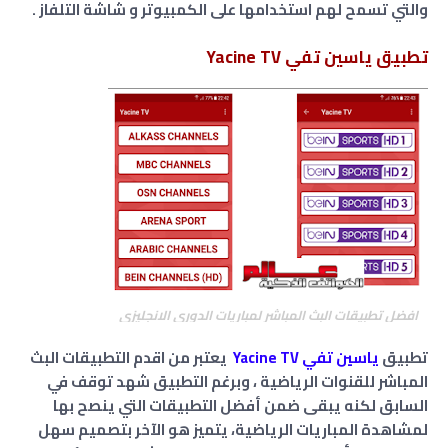
والتي تسمح لهم استخدامها على الكمبيوتر و شاشة التلفاز .
تطبيق ياسين تفي Yacine TV
افضل تطبيقات البث المباشر لمباريات الدوري الانجليزي
تطبيق
ياسين تفي Yacine TV
يعتبر من اقدم التطبيقات البث
المباشر للقنوات الرياضية ، وبرغم التطبيق شهد توقف في
السابق لكنه يبقى ضمن أفضل التطبيقات التي ينصح بها
لمشاهدة المباريات الرياضية، يتميز هو الآخر بتصميم سهل