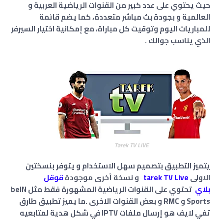
حيث يحتوي على عدد كبير من القنوات الرياضية العربية و
العالمية و بجودة بث مباشر متعددة، كما يضم قائمة
للمباريات اليوم وتوقيت كل مباراة، مع إمكانية اختيار السيرفر
الذي يناسب جوالك .
Tarek TV LIVE
يتميز التطبيق بتصميم سهل الاستخدام و يتوفر بنسختين
الاولى
tarek TV Live
و نسخة أخرى موجودة
قوقل
بلاي
تحتوي على القنوات الرياضية المشهورة فقط مثل beIN
Sports و RMC و بعض القنوات الاخرى .ما يميز تطبيق طارق
تفي لايف هو إرسال ملفات IPTV في شكل هدية لمتابعيه