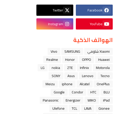
Twitter
Facebook
Instagram
YouTube
الهواتف الذكية
Xiaomi شاومي
SAMSUNG
Vivo
Realme
Honor
OPPO
Huawei
LG
nokia
ZTE
Infinix
Motorola
SONY
Asus
Lenovo
Tecno
Meizu
iphone
Alcatel
OnePlus
Google
Condor
HTC
BLU
Panasonic
Energizer
WIKO
iPad
Ulefone
TCL
LAVA
Gionee