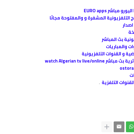
باشر EURO apps
watch Algerian tv li
.