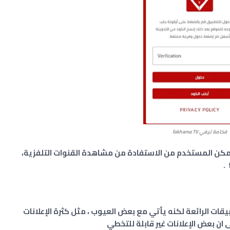
فخامة تيفي fakhama TV
مكن المستخدم من الاستفادة من مشاهدة القنوات التلفزية،
خامة تفي fakhama tv من التطبيقات الرائعة لكنه يأتي مع بعض العيوب ، مثل كثرة الإعلانات
ى ان بعض الإعلانات غير قابلة للتخطي