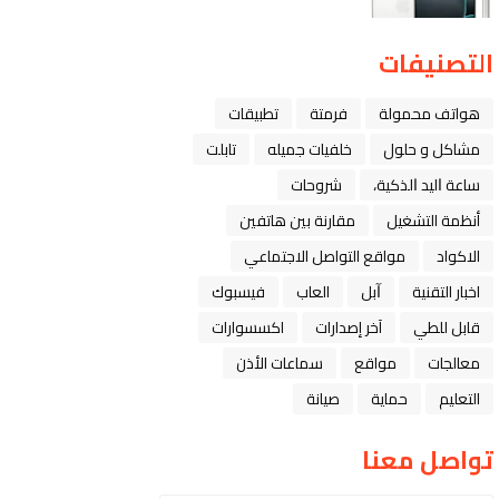
التصنيفات
هواتف محمولة
فرمتة
تطبيقات
مشاكل و حلول
خلفيات جميله
تابلت
ﺳﺎﻋﺔ ﺍﻟﻴﺪ ﺍﻟﺬﻛﻴﺔ،
شروحات
أنظمة التشغيل
مقارنة بين هاتفين
الاكواد
مواقع التواصل الاجتماعي
اخبار التقنية
ﺁﺑﻞ
العاب
فيسبوك
قابل للطي
آخر إصدارات
اكسسوارات
معالجات
مواقع
سماعات الأذن
التعليم
حماية
صيانة
تواصل معنا