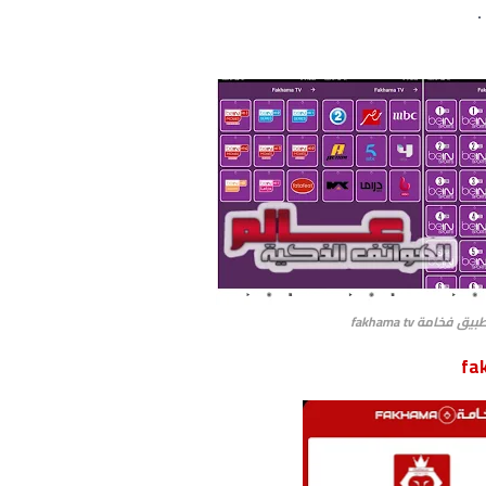
.
يق فخامة fakhama tv