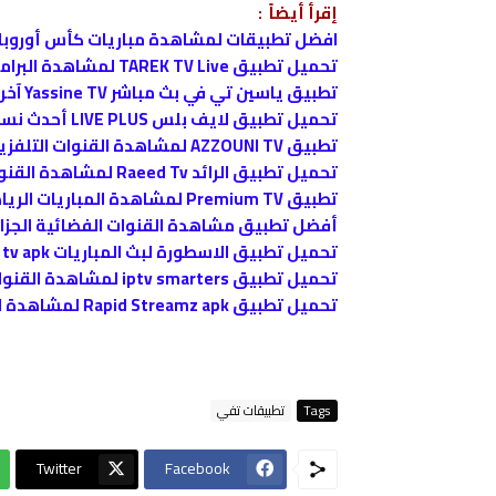
إقرأ أيضاً :
افضل تطبيقات لمشاهدة مباريات كأس أوروبا اليورو م
تحميل تطبيق TAREK TV Live لمشاهدة البرامج التلفزيونية المشفرة و والمفتوحة مجانًا
تطبيق ياسين تي في بث مباشر Yassine TV آخر اصدار
تحميل تطبيق لايف بلس LIVE PLUS أحدث نسخة
تطبيق AZZOUNI TV لمشاهدة القنوات التلفزيونية بث المباشر
تحميل تطبيق الرائد Raeed Tv لمشاهدة القنوات والمباريات
تطبيق Premium TV لمشاهدة المباريات الرياضية و القنوات التلفزيونية
أفضل تطبيق مشاهدة القنوات الفضائية الجزائرية بث مباشر ve/online
تحميل تطبيق الاسطورة لبث المباريات ostora tv apk
تحميل تطبيق iptv smarters لمشاهدة القنوات
تحميل تطبيق Rapid Streamz apk لمشاهدة القنوات التلفزية
Tags
تطبيقات تفي
Twitter
Facebook