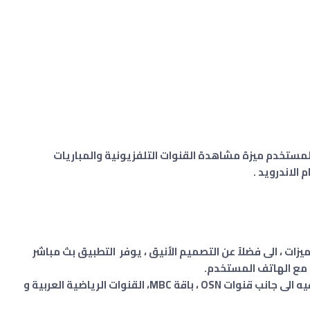
رنامج يوفر للمستخدم ميزة مشاهدة القنوات التلفزيونية والمباريات
 الاندرويد .
امة تفي fakhama tv مع عدة ميزات ، الى فضلاً عن التصميم الأنيق ، يوفر التطبيق بث مباشر
 مع الهاتف المستخدم.
يوفر امكانية متابعة باقة البين الرياضية و الترفيه الى جانب قنوات OSN ، باقة MBC، القنوات الرياضية العربية و