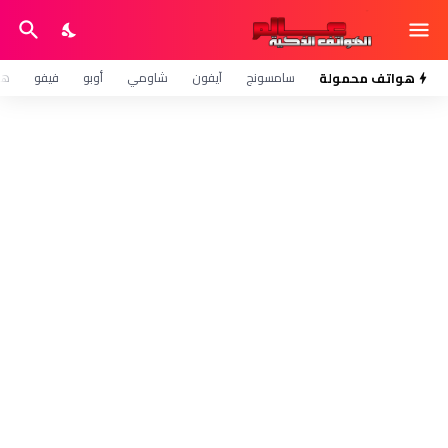
هواتف محمولة
سامسونج
آيفون
شاومي
أوبو
فيفو
هو