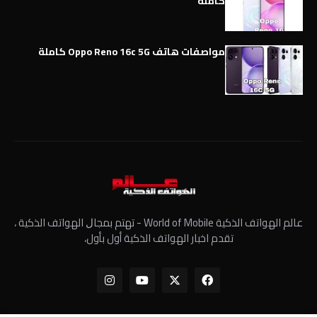
كاملة
مواصفات هاتف Oppo Reno 16c 5G كاملة
عالم الهواتف الذكية World of Mobile - ﺗﻬﺘﻢ ﺑﻤﺠﺎﻝ الهواتف الذكية ،
تقدم اخبار الهواتف الذكية أول بأول،