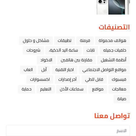
التصنيفات
هواتف محمولة
فرمتة
تطبيقات
مشاكل و حلول
خلفيات جميله
تابلت
ﺳﺎﻋﺔ ﺍﻟﻴﺪ ﺍﻟﺬﻛﻴﺔ،
شروحات
أنظمة التشغيل
مقارنة بين هاتفين
الاكواد
مواقع التواصل الاجتماعي
اخبار التقنية
ﺁﺑﻞ
العاب
فيسبوك
قابل للطي
آخر إصدارات
اكسسوارات
معالجات
مواقع
سماعات الأذن
التعليم
حماية
صيانة
تواصل معنا