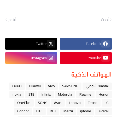
أحدث
أقدم
Twitter
Facebook
Instagram
YouTube
الهواتف الذكية
Xiaomi شاومي
SAMSUNG
Vivo
Huawei
OPPO
nokia
ZTE
Infinix
Motorola
Realme
Honor
OnePlus
SONY
Asus
Lenovo
Tecno
LG
Condor
HTC
BLU
Meizu
iphone
Alcatel