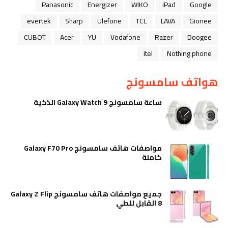
Panasonic
Energizer
WIKO
iPad
Google
evertek
Sharp
Ulefone
TCL
LAVA
Gionee
CUBOT
Acer
YU
Vodafone
Razer
Doogee
itel
Nothing phone
هواتف سامسونج
ساعة سامسونج Galaxy Watch 9 الذكية
مواصفات هاتف سامسونج Galaxy F70 Pro
كاملة
جميع مواصفات هاتف سامسونج Galaxy Z Flip
8 القابل للطي