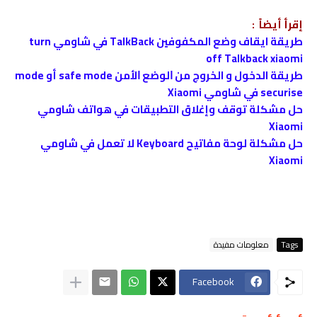
إقرأ أيضاً :
طريقة ايقاف وضع المكفوفين TalkBack في شاومي turn
off Talkback xiaomi
طريقة الدخول و الخروج من ﺍﻟﻮﺿﻊ ﺍﻷﻣﻦ safe mode أو mode
securise في شاومي Xiaomi
حل مشكلة توقف وإغلاق التطبيقات في هواتف شاومي
Xiaomi
حل مشكلة لوحة مفاتيح Keyboard لا تعمل في شاومي
Xiaomi
Tags
معلومات مفيدة
Facebook