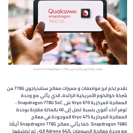
معالج كوالكوم سنابدراجون Qualcomm Snapdragon 778G
نقدم لكم ابرز مواصفات و مميزات معالج سنابدراجون 778G من
شركة كوالكوم الأمريكية الرائدة، الذي يأتي مع وحدة
المعالجة المركزية Kryo 670 على Snapdragon 778G SoC ،
توفر أداء أقوى بنسبة تصل إلى 40 بالمائة مقارنة بوحدة
المعالجة المركزية Kryo 475 الموجودة في معالج
Snapdragon 768G. كما يأتي معالج Snapdragon 778G أيضًا
مع وحدة معالجة الرسومات Adreno 642L التي تم تصنيفها