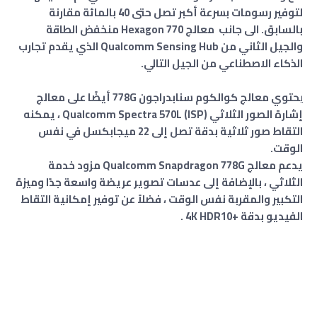
لتوفير رسومات بسرعة أكبر تصل حتى 40 بالمائة مقارنة
بالسابق. الى جانب معالج Hexagon 770 منخفض الطاقة
والجيل الثاني من Qualcomm Sensing Hub الذي يقدم تجارب
الذكاء الاصطناعي من الجيل التالي.
ي
حتوي معالج كوالكوم سنابدراجون 778G أيضًا على معالج
إشارة الصور الثلاثي Qualcomm Spectra 570L (ISP) ، يمكنه
التقاط صور ثلاثية بدقة تصل إلى 22 ميجابكسل في نفس
الوقت.
يدعم معالج Qualcomm Snapdragon 778G مزود خدمة
الثلاثي ، بالإضافة إلى عدسات تصوير عريضة واسعة جدًا وميزة
التكبير والمقربة نفس الوقت ، فضلاً عن توفير إمكانية التقاط
الفيديو بدقة
+
4K HDR10 .