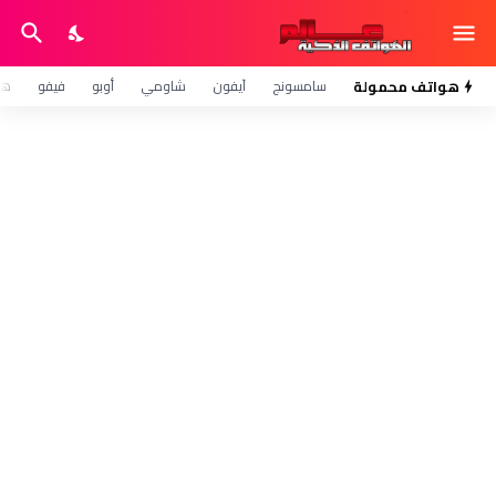
هواتف محمولة
سامسونج
آيفون
شاومي
أوبو
فيفو
هو