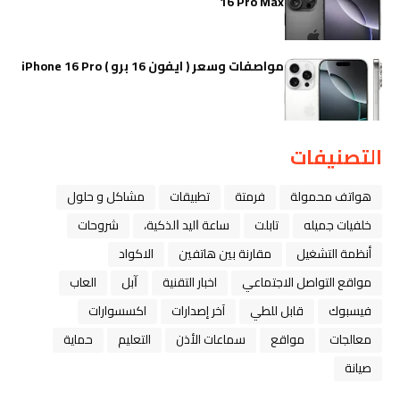
16 Pro Max
مواصفات وسعر ( ايفون 16 برو ) iPhone 16 Pro
التصنيفات
هواتف محمولة
فرمتة
تطبيقات
مشاكل و حلول
خلفيات جميله
تابلت
ﺳﺎﻋﺔ ﺍﻟﻴﺪ ﺍﻟﺬﻛﻴﺔ،
شروحات
أنظمة التشغيل
مقارنة بين هاتفين
الاكواد
مواقع التواصل الاجتماعي
اخبار التقنية
ﺁﺑﻞ
العاب
فيسبوك
قابل للطي
آخر إصدارات
اكسسوارات
معالجات
مواقع
سماعات الأذن
التعليم
حماية
صيانة