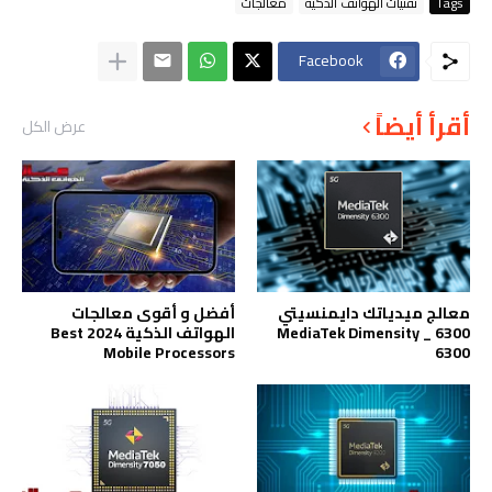
Tags
تقنيات الهواتف الذكية
معالجات
Facebook
أقرأ أيضاً
عرض الكل
معالج ميدياتك دايمنسيتي
أفضل و أقوى معالجات
6300 _ MediaTek Dimensity
الهواتف الذكية 2024 Best
Mobile Processors
6300