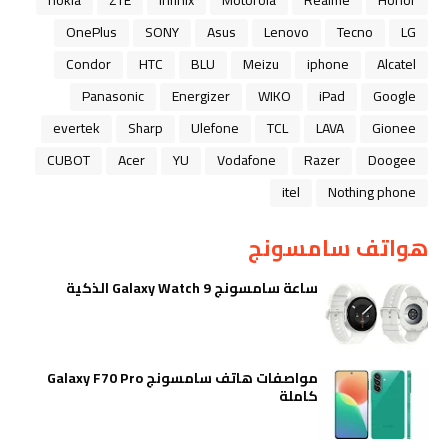
nokia
ZTE
Infinix
Motorola
Realme
Honor
OnePlus
SONY
Asus
Lenovo
Tecno
LG
Condor
HTC
BLU
Meizu
iphone
Alcatel
Panasonic
Energizer
WIKO
iPad
Google
evertek
Sharp
Ulefone
TCL
LAVA
Gionee
CUBOT
Acer
YU
Vodafone
Razer
Doogee
itel
Nothing phone
هواتف سامسونج
ساعة سامسونج Galaxy Watch 9 الذكية
مواصفات هاتف سامسونج Galaxy F70 Pro
كاملة