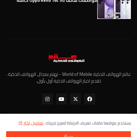
مواصفات هاتف Oppo Reno 16c 5G كاملة
عالم الهواتف الذكية World of Mobile - ﺗﻬﺘﻢ ﺑﻤﺠﺎﻝ الهواتف الذكية ،
تقدم اخبار الهواتف الذكية أول بأول،
يستخدم موقعنا ملفات تعريف الارتباط لتعزيز تجربتك.
تفاصيل اكثر
الرئيسية
معلومات عنا
سياسة الخصوصية
اتصل بنا
حسنًا!