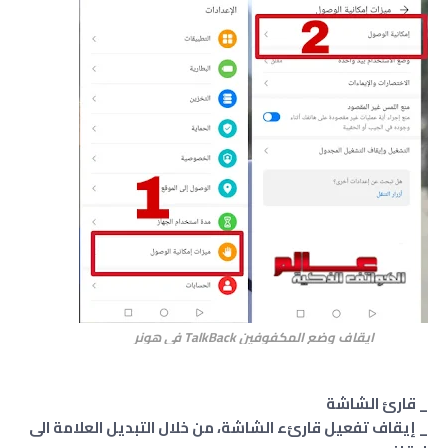
ايقاف وضع المكفوفين TalkBack في هونر
_ قارئ الشاشة
_ إيقاف تفعيل قارئء الشاشة، من خلال التبديل العلامة الى