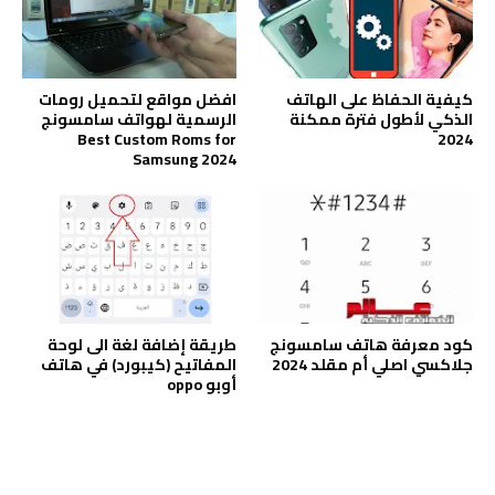
كيفية الحفاظ على الهاتف
افضل مواقع لتحميل رومات
الذكي لأطول فترة ممكنة
الرسمية لهواتف سامسونج
Best Custom Roms for
2024
Samsung 2024
كود معرفة هاتف سامسونج
طريقة إضافة لغة الى لوحة
جلاكسي اصلي أم مقلد 2024
المفاتيح (كيبورد) في هاتف
أوبو oppo