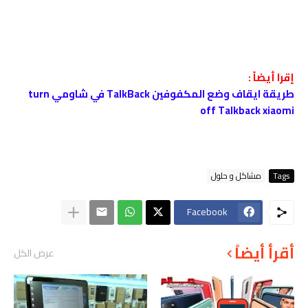
إقرا أيضاً :
طريقة ايقاف وضع المكفوفين TalkBack في شاومي turn
off Talkback xiaomi
Tags
مشاكل و حلول
Facebook
أقرأ أيضاً
عرض الكل