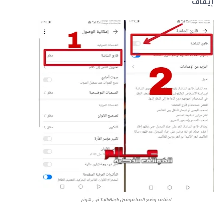
إيقاف
ايقاف وضع المكفوفين TalkBack في
هونر