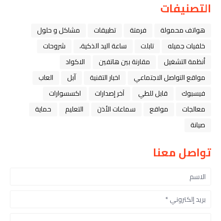
التصنيفات
هواتف محمولة
فرمتة
تطبيقات
مشاكل و حلول
خلفيات جميله
تابلت
ﺳﺎﻋﺔ ﺍﻟﻴﺪ ﺍﻟﺬﻛﻴﺔ،
شروحات
أنظمة التشغيل
مقارنة بين هاتفين
الاكواد
مواقع التواصل الاجتماعي
اخبار التقنية
ﺁﺑﻞ
العاب
فيسبوك
قابل للطي
آخر إصدارات
اكسسوارات
معالجات
مواقع
سماعات الأذن
التعليم
حماية
صيانة
تواصل معنا