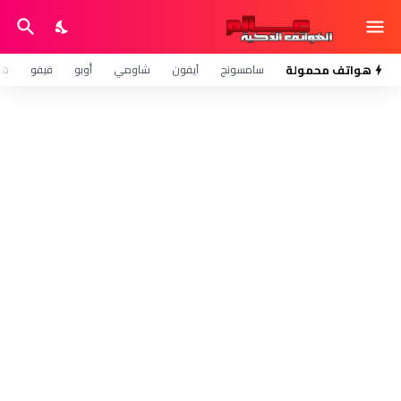
هواتف محمولة
سامسونج
آيفون
شاومي
أوبو
فيفو
هو