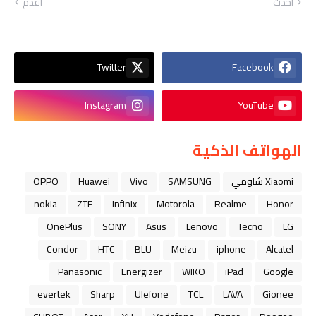
أحدث
أقدم
Twitter
Facebook
Instagram
YouTube
الهواتف الذكية
Xiaomi شاومي
SAMSUNG
Vivo
Huawei
OPPO
nokia
ZTE
Infinix
Motorola
Realme
Honor
OnePlus
SONY
Asus
Lenovo
Tecno
LG
Condor
HTC
BLU
Meizu
iphone
Alcatel
Panasonic
Energizer
WIKO
iPad
Google
evertek
Sharp
Ulefone
TCL
LAVA
Gionee