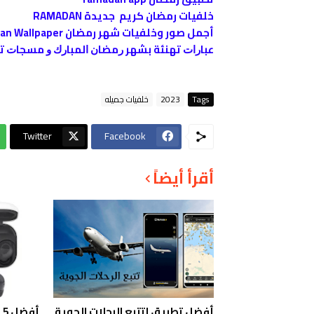
خلفيات رمضان كريم جديدة RAMADAN
أجمل صور وخلفيات شهر رمضان Ramadan Wallpaper
ﻋﺒﺎﺭﺍﺕ ﺗﻬﻨﺌﺔ ﺑﺸﻬﺮ ﺭﻣﻀﺎﻥ ﺍﻟﻤﺒﺎﺭﻙ ﻭ ﻣﺴﺠﺎﺕ ﺗﻬﻨﺌﺔ ﺭﻣﻀﺎﻥ n
Tags
2023
خلفيات جميله
Twitter
Facebook
أقرأ أيضاً
أفضل تطبيق لتتبع الرحلات الجوية
أ