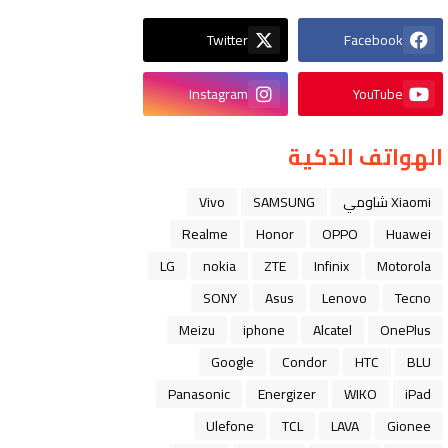
Twitter
Facebook
Instagram
YouTube
الهواتف الذكية
Xiaomi شاومي
SAMSUNG
Vivo
Realme
Honor
OPPO
Huawei
LG
nokia
ZTE
Infinix
Motorola
SONY
Asus
Lenovo
Tecno
Meizu
iphone
Alcatel
OnePlus
Google
Condor
HTC
BLU
Panasonic
Energizer
WIKO
iPad
Ulefone
TCL
LAVA
Gionee