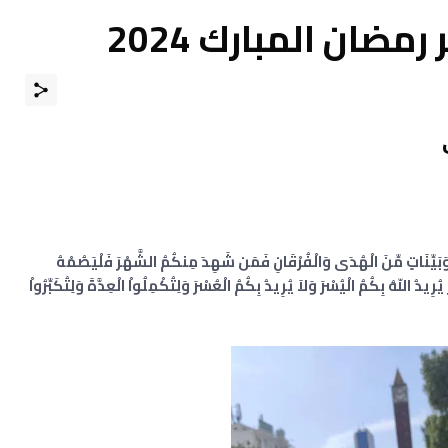
ضان المبارك 2024
وَبَيِّنَاتٍ مِّنَ الْهُدَى وَالْفُرْقَانِ فَمَن شَهِدَ مِنكُمُ الشَّهْرَ فَلْيَصُمْهُ
يدُ اللّهُ بِكُمُ الْيُسْرَ وَلاَ يُرِيدُ بِكُمُ الْعُسْرَ وَلِتُكْمِلُواْ الْعِدَّةَ وَلِتُكَبِّرُواْ