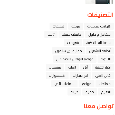
التصنيفات
هواتف محمولة
فرمتة
تطبيقات
مشاكل و حلول
خلفيات جميله
تابلت
ﺳﺎﻋﺔ ﺍﻟﻴﺪ ﺍﻟﺬﻛﻴﺔ،
شروحات
أنظمة التشغيل
مقارنة بين هاتفين
الاكواد
مواقع التواصل الاجتماعي
اخبار التقنية
ﺁﺑﻞ
العاب
فيسبوك
قابل للطي
آخر إصدارات
اكسسوارات
معالجات
مواقع
سماعات الأذن
التعليم
حماية
صيانة
تواصل معنا