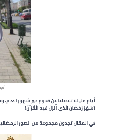
أجم
أيام قليلة تفصلنا عن قدوم خير شهور العام، وه
{شَهْرُ رَمَضَانَ الَّذِي أُنزلَ فِيهِ الْقُرْآنُ}
في المقال تجدون مجموعة من الصور الرمضانية ن