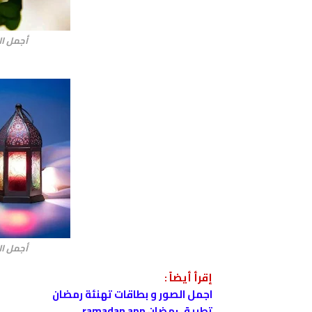
أجمل ال
أجمل ال
إقرأ أيضاً :
اجمل الصور و بطاقات تهنئة رمضان
تطبيق رمضان ramadan app