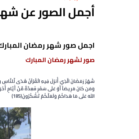
أجمل الصور عن شهر رم
اجمل صور شهر رمضان المبارك
صور لشهر رمضان المبارك
شَهْرُ رَمَضَانَ الَّذِيَ أُنزِلَ فِيهِ الْقُرْآنُ هُدًى لِّلنَّاسِ 
وَمَن كَانَ مَرِيضاً أَوْ عَلَى سَفَرٍ فَعِدَّةٌ مِّنْ أَيَّامٍ أُخَرَ يُرِ
اللّهَ عَلَى مَا هَدَاكُمْ وَلَعَلَّكُمْ تَشْكُرُونَ(185)