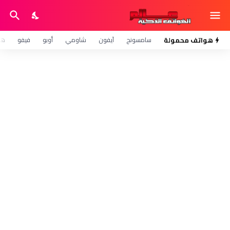
هواتف محمولة
سامسونج
آيفون
شاومي
أوبو
فيفو
هو