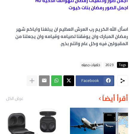
أجمل صور وخلفيات رمضان للهواتف الذكية HD
اجمل الصور رمضان بنات كيوت
اسأل الله الكريم رب العرش العظيم ان يبلغنا واياكم شهر
رمضان المبارك وان يوفقنا لصيامه وقيامه وان يجعلنا من
المقبولين فيه وكل عام وانتم بخير.
Tags
2023
خلفيات جميله
Facebook
أقرأ أيضاً
عرض الكل