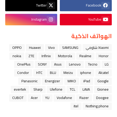
Twitter
Facebook
Instagram
YouTube
الهواتف الذكية
Xiaomi شاومي
SAMSUNG
Vivo
Huawei
OPPO
nokia
ZTE
Infinix
Motorola
Realme
Honor
OnePlus
SONY
Asus
Lenovo
Tecno
LG
Condor
HTC
BLU
Meizu
iphone
Alcatel
Panasonic
Energizer
WIKO
iPad
Google
evertek
Sharp
Ulefone
TCL
LAVA
Gionee
CUBOT
Acer
YU
Vodafone
Razer
Doogee
itel
Nothing phone