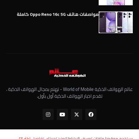
مواصفات هاتف Oppo Reno 16c 5G كاملة
عالم الهواتف الذكية World of Mobile - ﺗﻬﺘﻢ ﺑﻤﺠﺎﻝ الهواتف الذكية ،
تقدم اخبار الهواتف الذكية أول بأول،
يستخدم موقعنا ملفات تعريف الارتباط لتعزيز تجربتك.
تفاصيل اكثر