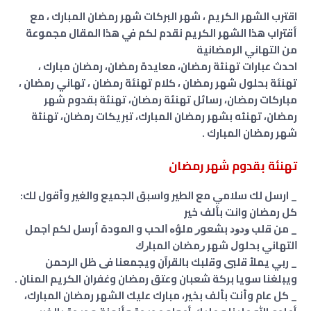
اقترب الشهر الكريم ، شهر البركات شهر رمضان المبارك ، مع
أقتراب هذا الشهر الكريم نقدم لكم في هذا المقال مجموعة
من التهاني الرمضانية
احدث عبارات تهنئة رمضان، معايدة رمضان، رمضان مبارك ،
تهنئة بحلول شهر رمضان ، كلام تهنئة رمضان ، تهاني رمضان ،
مباركات رمضان، رسائل تهنئة رمضان، تهنئة بقدوم شهر
رمضان، تهنئه بشهر رمضان المبارك، تبريكات رمضان، تهنئة
شهر رمضان المبارك .
تهنئة بقدوم شهر رمضان
_ ارسل لك سلامي مع الطير واسبق الجميع والغير وأقول لك:
كل رمضان وانت بألف خير
_ ﻣﻦ ﻗﻠﺐ ﻭﺩﻭﺩ ﺑﺸﻌﻮﺭ ﻣﻠﺆﻩ ﺍﻟﺤﺐ و المودة أرسل لكم ﺍﺟﻤﻞ
ﺍﻟﺘﻬﺎﻧﻲ ﺑﺤﻠﻮﻝ ﺷﻬﺮ ﺭﻣﻀﺎﻥ ﺍﻟﻤﺒﺎﺭﻙ
_ ربي يملأ قلبى وقلبك بالقرآن ويجمعنا فى ظل الرحمن
ويبلغنا سويا بركة شعبان وعتق رمضان وغفران الكريم المنان .
_ كل عام وأنت بألف بخير، مبارك عليك الشهر رمضان المبارك،