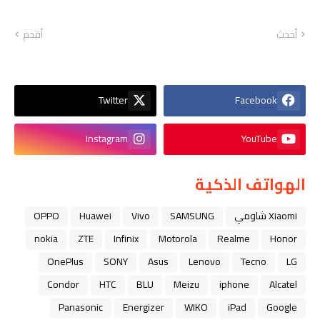
أحدث
أقدم
Twitter
Facebook
Instagram
YouTube
الهواتف الذكية
Xiaomi شاومي
SAMSUNG
Vivo
Huawei
OPPO
nokia
ZTE
Infinix
Motorola
Realme
Honor
OnePlus
SONY
Asus
Lenovo
Tecno
LG
Condor
HTC
BLU
Meizu
iphone
Alcatel
Panasonic
Energizer
WIKO
iPad
Google