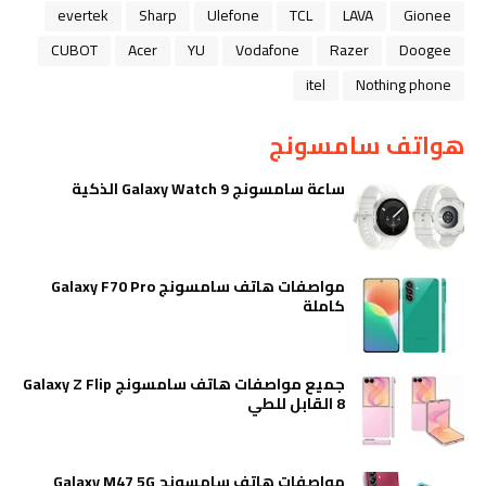
evertek
Sharp
Ulefone
TCL
LAVA
Gionee
CUBOT
Acer
YU
Vodafone
Razer
Doogee
itel
Nothing phone
هواتف سامسونج
ساعة سامسونج Galaxy Watch 9 الذكية
مواصفات هاتف سامسونج Galaxy F70 Pro
كاملة
جميع مواصفات هاتف سامسونج Galaxy Z Flip
8 القابل للطي
مواصفات هاتف سامسونج Galaxy M47 5G