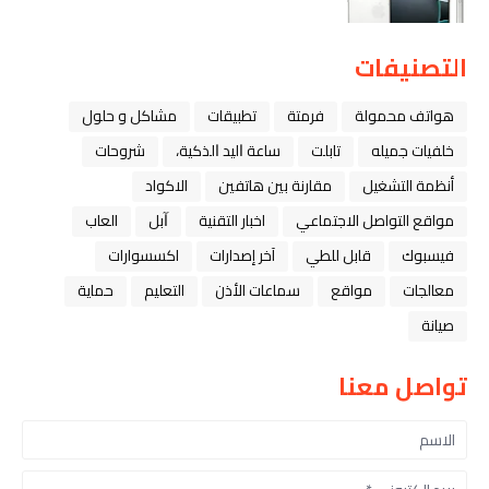
التصنيفات
هواتف محمولة
فرمتة
تطبيقات
مشاكل و حلول
خلفيات جميله
تابلت
ﺳﺎﻋﺔ ﺍﻟﻴﺪ ﺍﻟﺬﻛﻴﺔ،
شروحات
أنظمة التشغيل
مقارنة بين هاتفين
الاكواد
مواقع التواصل الاجتماعي
اخبار التقنية
ﺁﺑﻞ
العاب
فيسبوك
قابل للطي
آخر إصدارات
اكسسوارات
معالجات
مواقع
سماعات الأذن
التعليم
حماية
صيانة
تواصل معنا