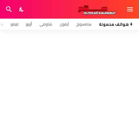
هواتف محمولة
سامسونج
آيفون
شاومي
أوبو
فيفو
هو