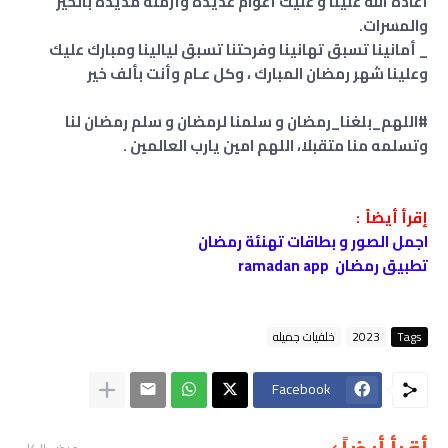
أعاده الله علينا و عليك أعوام عديدة وأزمنة مديدة بالخير
والمسرات.
_ أمانينا تسبق تهانينا وفرحتنا تسبق ليالينا ومبارك عليك
وعلينا شهر رمضان المبارك ، وكل عـام وأنت بألف خير
#اللهم_بلغنا_رمضان و سلمنا لرمضان و سلم رمضان لنا
وتسلمه منا متقبلا، اللهم امين يارب العالمين .
إقرأ أيضاً :
اجمل الصور و بطاقات تهنئة رمضان
تطبيق رمضان ramadan app
Tags
2023
خلفيات جميله
Facebook