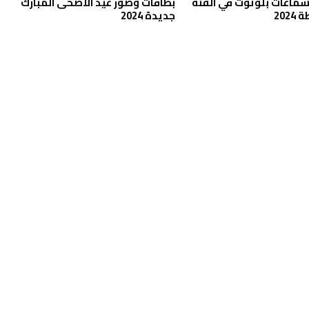
فضل 5 سماعات بلوتوث في الفئة
بطاقات وصور عيد الاضحى المبارك
202
جديدة 2024