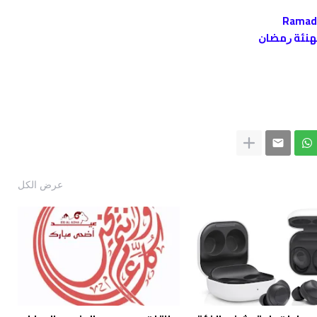
ﺗﻬﻨﺌﺔ ﺭﻣﻀﺎﻥ
عرض الكل