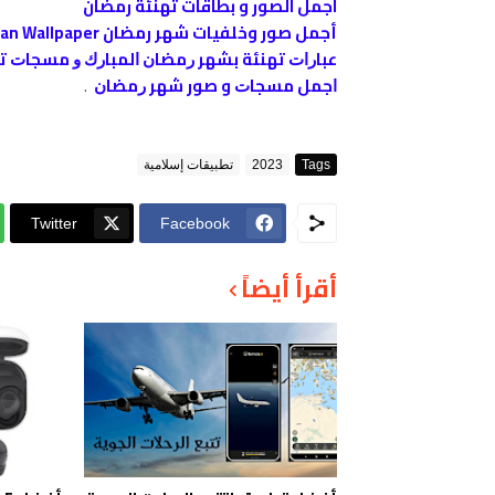
اجمل الصور و بطاقات تهنئة رمضان
أجمل صور وخلفيات شهر رمضان Ramadan Wallpaper
ﻋﺒﺎﺭﺍﺕ ﺗﻬﻨﺌﺔ ﺑﺸﻬﺮ ﺭﻣﻀﺎﻥ ﺍﻟﻤﺒﺎﺭﻙ ﻭ ﻣﺴﺠﺎﺕ 
ﺍﺟﻤﻞ ﻣﺴﺠﺎﺕ و صور ﺷﻬﺮ ﺭﻣﻀﺎﻥ
.
Tags
2023
تطبيقات إسلامية
Twitter
Facebook
أقرأ أيضاً