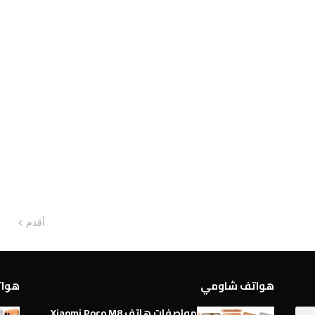
أقدم
هواتف شاومي
هواتف 
مواصفات هاتف Xiaomi Poco M8