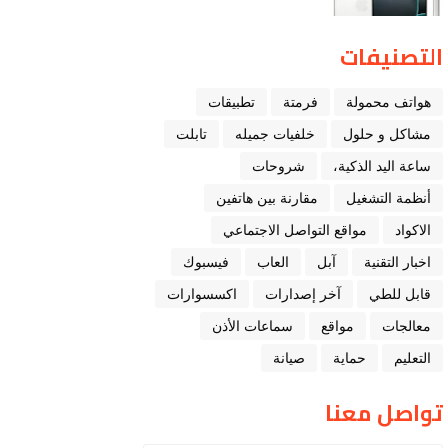
التصنيفات
هواتف محمولة
فرمتة
تطبيقات
مشاكل و حلول
خلفيات جميله
تابلت
ﺳﺎﻋﺔ ﺍﻟﻴﺪ ﺍﻟﺬﻛﻴﺔ،
شروحات
أنظمة التشغيل
مقارنة بين هاتفين
الاكواد
مواقع التواصل الاجتماعي
اخبار التقنية
ﺁﺑﻞ
العاب
فيسبوك
قابل للطي
آخر إصدارات
اكسسوارات
معالجات
مواقع
سماعات الأذن
التعليم
حماية
صيانة
تواصل معنا