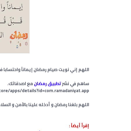
اللهم إني نويت صيام رمضان إيماناً واحتسابا 
ساهم في نشر
تطبيق رمضان
مع اصدقائك.
tore/apps/details?id=com.ramadaniyat.app
اللهم بلغنا رمضان و أدخله علينا بالأمن و السلام و
إقرأ أيضاً :