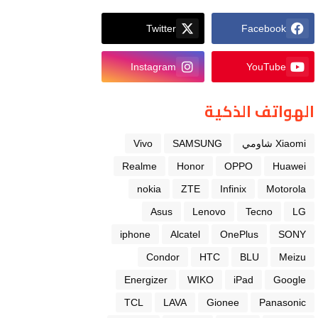
Twitter
Facebook
Instagram
YouTube
الهواتف الذكية
Xiaomi شاومي
SAMSUNG
Vivo
Realme
Honor
OPPO
Huawei
nokia
ZTE
Infinix
Motorola
Asus
Lenovo
Tecno
LG
iphone
Alcatel
OnePlus
SONY
Condor
HTC
BLU
Meizu
Energizer
WIKO
iPad
Google
TCL
LAVA
Gionee
Panasonic