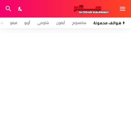
هواتف محمولة
سامسونج
آيفون
شاومي
أوبو
فيفو
هو