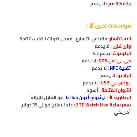
جاك 3.5 مم
:
لا
يدعم
مواصفات اخرى 🧾 :
الاستشعار:
مقياس التسارع ، معدل ضربات القلب ، SpO2
واى فاى :
لا
يدعم
البلوتوث:
يدعم 4.2
جى بى اس GPS:
لا
يدعم
تقنية NFC
:
لا
يدعم
الراديو:
لا
يدعم
يو اس بي USB :
لا
يدعم
الألوان المتاحة :
أسود
البطارية
🔋
:
ليثيوم-أيون Li-Ion
غير القابل للإزالة
سعر ساعة ZTE Watch Live :
عند الاعلان حوالي 35 دولار
أمريكي