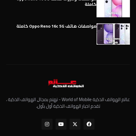
كاملة
مواصفات هاتف Oppo Reno 16c 5G كاملة
عالم الهواتف الذكية World of Mobile - ﺗﻬﺘﻢ ﺑﻤﺠﺎﻝ الهواتف الذكية ،
تقدم اخبار الهواتف الذكية أول بأول،