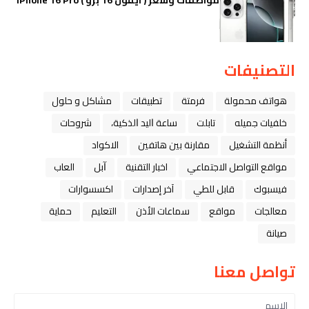
التصنيفات
هواتف محمولة
فرمتة
تطبيقات
مشاكل و حلول
خلفيات جميله
تابلت
ﺳﺎﻋﺔ ﺍﻟﻴﺪ ﺍﻟﺬﻛﻴﺔ،
شروحات
أنظمة التشغيل
مقارنة بين هاتفين
الاكواد
مواقع التواصل الاجتماعي
اخبار التقنية
ﺁﺑﻞ
العاب
فيسبوك
قابل للطي
آخر إصدارات
اكسسوارات
معالجات
مواقع
سماعات الأذن
التعليم
حماية
صيانة
تواصل معنا