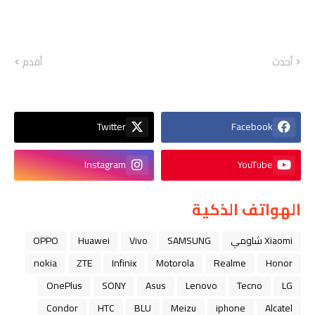
أحدث
أقدم
Twitter
Facebook
Instagram
YouTube
الهواتف الذكية
Xiaomi شاومي
SAMSUNG
Vivo
Huawei
OPPO
nokia
ZTE
Infinix
Motorola
Realme
Honor
OnePlus
SONY
Asus
Lenovo
Tecno
LG
Condor
HTC
BLU
Meizu
iphone
Alcatel