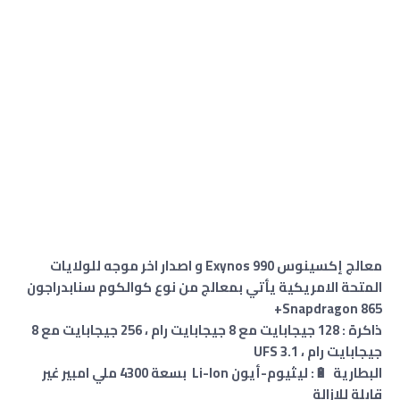
معالج إكسينوس Exynos 990 و اصدار اخر موجه للولايات
المتحة الامريكية يأتي بمعالج من نوع كوالكوم سنابدراجون
Snapdragon 865+
ذاكرة : 128 جيجابايت مع 8 جيجابايت رام ، 256 جيجابايت مع 8
جيجابايت رام ، UFS 3.1
البطارية 🔋: ليثيوم-أيون Li-Ion بسعة 4300 ملي امبير غير
قابلة للإزالة