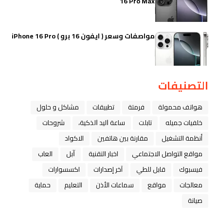
16 Pro Max
مواصفات وسعر ( ايفون 16 برو ) iPhone 16 Pro
التصنيفات
هواتف محمولة
فرمتة
تطبيقات
مشاكل و حلول
خلفيات جميله
تابلت
ﺳﺎﻋﺔ ﺍﻟﻴﺪ ﺍﻟﺬﻛﻴﺔ،
شروحات
أنظمة التشغيل
مقارنة بين هاتفين
الاكواد
مواقع التواصل الاجتماعي
اخبار التقنية
ﺁﺑﻞ
العاب
فيسبوك
قابل للطي
آخر إصدارات
اكسسوارات
معالجات
مواقع
سماعات الأذن
التعليم
حماية
صيانة