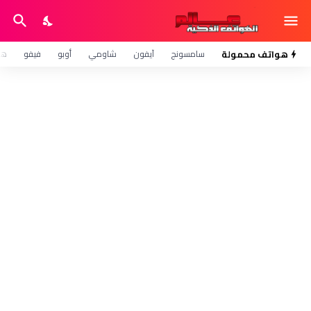
هواتف محمولة
سامسونج
آيفون
شاومي
أوبو
فيفو
هو