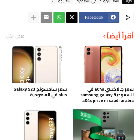
Tags
اسعار الهواتف في السعودية
أسعار جوالات
Facebook
أقرأ أيضاً
عرض الكل
سعر جالاكسي a04s في
سعر سامسونج Galaxy S23
السعودية samsung galaxy
plus في السعودية
a04s price in saudi arabia