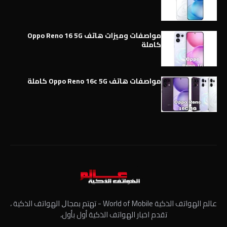
مواصفات وميزات هاتف Oppo Reno 16 5G
كاملة
مواصفات هاتف Oppo Reno 16c 5G كاملة
عالم الهواتف الذكية World of Mobile - ﺗﻬﺘﻢ ﺑﻤﺠﺎﻝ الهواتف الذكية ،
تقدم اخبار الهواتف الذكية أول بأول،