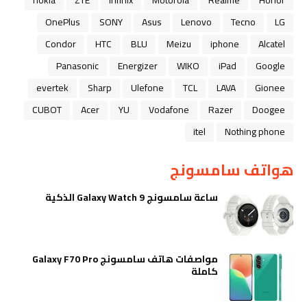
nokia
ZTE
Infinix
Motorola
Realme
Honor
OnePlus
SONY
Asus
Lenovo
Tecno
LG
Condor
HTC
BLU
Meizu
iphone
Alcatel
Panasonic
Energizer
WIKO
iPad
Google
evertek
Sharp
Ulefone
TCL
LAVA
Gionee
CUBOT
Acer
YU
Vodafone
Razer
Doogee
itel
Nothing phone
هواتف سامسونج
ساعة سامسونج Galaxy Watch 9 الذكية
مواصفات هاتف سامسونج Galaxy F70 Pro
كاملة