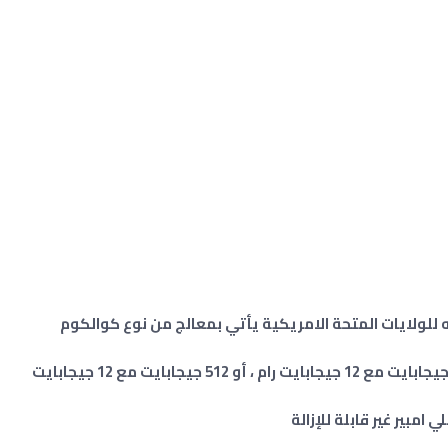
Exy و اصدار اخر موجه للولايات المتحة الامريكية يأتي بمعالج من نوع كوالكوم
ذاكرة : 128 جيجابايت مع 12 جيجابايت رام ، 256 جيجابايت مع 12 جيجابايت رام ، أو 512 جيجابايت مع 12 جيجابايت