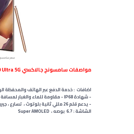
سعر سامسونج جالاكسي 
مواصفات سامسونج جالاكسي Note20 Ultra 5G
اضافات : خدمة الدفع عبر الهاتف والمحفظة الرقمية Samsung Pay ل (asterCard certified
- شهادة IP68 - مقاومة للماء والغبار لمسافة تصل إلي 1.5 متر ولمدة تصل إلي 30 دقيقة
- يدعم قلم 26 مللي ثانية بلوتوث ، تسارع ، جيروسكوب ،
الشاشة : 6.7 بوصه ، Super AMOLED