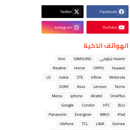
Twitter
Facebook
Instagram
YouTube
الهواتف الذكية
Xiaomi شاومي
SAMSUNG
Vivo
Realme
Honor
OPPO
Huawei
LG
nokia
ZTE
Infinix
Motorola
SONY
Asus
Lenovo
Tecno
Meizu
iphone
Alcatel
OnePlus
Google
Condor
HTC
BLU
Panasonic
Energizer
WIKO
iPad
Ulefone
TCL
LAVA
Gionee