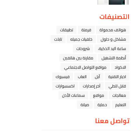
التصنيفات
هواتف محمولة
فرمتة
تطبيقات
مشاكل و حلول
خلفيات جميله
تابلت
ﺳﺎﻋﺔ ﺍﻟﻴﺪ ﺍﻟﺬﻛﻴﺔ،
شروحات
أنظمة التشغيل
مقارنة بين هاتفين
الاكواد
مواقع التواصل الاجتماعي
اخبار التقنية
ﺁﺑﻞ
العاب
فيسبوك
قابل للطي
آخر إصدارات
اكسسوارات
معالجات
مواقع
سماعات الأذن
التعليم
حماية
صيانة
تواصل معنا