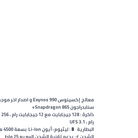
معالج إكسينوس nos 990
سنابدراجون Snapdragon 865+
رام ، UFS 3.1
البطارية 🔋: ليثيوم-أيون Li-Ion بسعة 4500 ملي امبير غير قابلة للإزالة
الشحن ⚡: يدعم تقنية الشحن السريع 25 واط