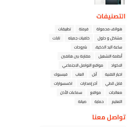
التصنيفات
هواتف محمولة
فرمتة
تطبيقات
مشاكل و حلول
خلفيات جميله
تابلت
ﺳﺎﻋﺔ ﺍﻟﻴﺪ ﺍﻟﺬﻛﻴﺔ،
شروحات
أنظمة التشغيل
مقارنة بين هاتفين
الاكواد
مواقع التواصل الاجتماعي
اخبار التقنية
ﺁﺑﻞ
العاب
فيسبوك
قابل للطي
آخر إصدارات
اكسسوارات
معالجات
مواقع
سماعات الأذن
التعليم
حماية
صيانة
تواصل معنا