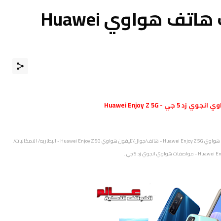
مواصفات و مميزات هاتف هواوي Huawei
جوي زد 5 جي - Huawei Enjoy Z 5G
متابعي عالم الهواتف الذكيّة مرحبا بكم ، نقدم لكم مواصفات و سعر موبايل هواوي Huawei Enjoy Z 5G - هاتف/جوال/تليفون هواوي Huawei Enjoy Z 5G - البطاريه/ الامكانيات/