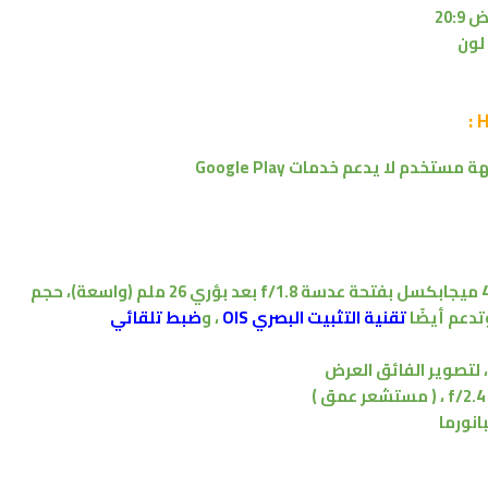
20:
هة مستخدم لا
يدعم خدمات Google Play
بفتحة عدسة f/1.8
بعد بؤري 26 ملم (واسعة)،
حجم
تدعم أيضًا
تقنية التثبيت البصري OIS
،
و
ضبط تلقائي
،
لتصوير
الفائق العرض
،
( مستشعر عمق )
بانورما