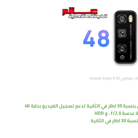
ي Huawei Enjoy Z 5G
تدعم تسجيل الفيديو بدقة 4K
عدسة f/2.0
،
و HDR