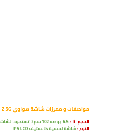
مواصفات و مميزات شاشة
هواوي Huawei Enjoy Z 5G :
الحجم 📱 :
6.5 بوصه
102 سم2
تستحوذ الشاشة على 7
النوع :
شاشة لمسية
كابستيف
IPS LCD