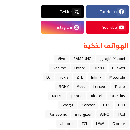
Twitter
Facebook
Instagram
YouTube
الهواتف الذكية
Xiaomi شاومي
SAMSUNG
Vivo
Realme
Honor
OPPO
Huawei
LG
nokia
ZTE
Infinix
Motorola
SONY
Asus
Lenovo
Tecno
Meizu
iphone
Alcatel
OnePlus
Google
Condor
HTC
BLU
Panasonic
Energizer
WIKO
iPad
Ulefone
TCL
LAVA
Gionee