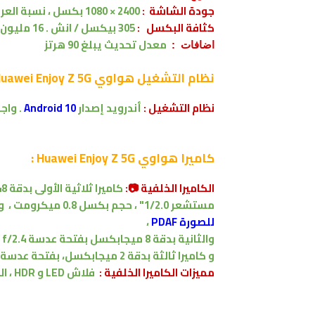
جودة الشاشة :
2400 × 1080 بكسل
،
نسبة العرض 9
كثافة البكسل :
305 بيكسل / انش . 16 مليون لون
معدل تحديث يبلغ 90 هرتز
اضافات :
نظام التشغيل
هواوي Huawei Enjoy Z 5G :
نظام التشغيل :
أندرويد
إصدار
Android 10
.
واج
كاميرا
هواوي Huawei Enjoy Z 5G :
الكاميرا الخلفية 📷:
كاميرا
ثلاثية
الأولى بدقة 48 ميجابكسل
مستشعر 1/2.0"
، حجم بكسل 0.8 ميكرومت ،
و
للصورة
PDAF
،
والثانية بدقة 8 ميجابكسل
بفتحة عدسة f/2.4
و
كاميرا ثالثة
بدقة
2 ميجابكسل
، بفتحة عدسة f/2.4
مميزات الكاميرا الخلفية :
فلاش LED
و HDR
،
ال