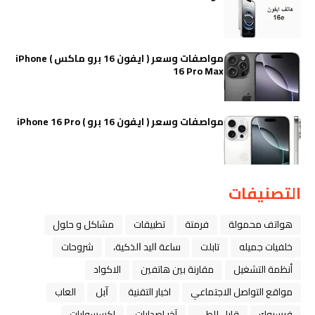
مواصفات وسعر ( ايفون 16 برو ماكس ) iPhone
16 Pro Max
مواصفات وسعر ( ايفون 16 برو ) iPhone 16 Pro
التصنيفات
هواتف محمولة
فرمتة
تطبيقات
مشاكل و حلول
خلفيات جميله
تابلت
ﺳﺎﻋﺔ ﺍﻟﻴﺪ ﺍﻟﺬﻛﻴﺔ،
شروحات
أنظمة التشغيل
مقارنة بين هاتفين
الاكواد
مواقع التواصل الاجتماعي
اخبار التقنية
ﺁﺑﻞ
العاب
فيسبوك
قابل للطي
آخر إصدارات
اكسسوارات