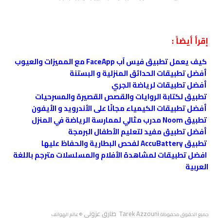
إقرأ أيضاً :
كيف يعمل تطبيق فيس آب FaceApp مع المميزات والعيوب
أفضل تطبيقات الحدائق المنزلية و البستنة
أفضل تطبيقات لرياضة الجري
تطبيق لكتابة الروايات والقصص القصيرة والمسرحيات
أفضل تطبيقات ‏الكيمياء مجانًا على الأندرويد و الأيفون
تطبيق Noom مدرب مثالي لممارسة الرياضة في المنزل
أفضل تطبيق مفيد لتعليم الأطفال البرمجة
تطبيق AccuBattery لفحص البطارية والحفاظ عليها
افضل تطبيقات لمشاهدة الأفلام والمسلسلات مترجم باللغة
العربية
Tarek Azzouni طارق عزوني
جميع الحقوق محفوظة
© عالم الهواتف