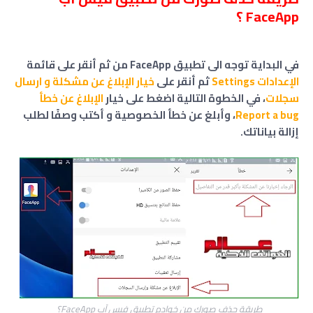
FaceApp ؟
في البداية توجه الى تطبيق FaceApp من ثم أنقر على قائمة
الإعدادات Settings
ثم أنقر على
خيار الإبلاغ عن مشكلة و ارسال
سجلات
، في الخطوة التالية اضغط على خيار
الإبلاغ عن خطأ
Report a bug
، وأبلغ عن خطأ الخصوصية و أكتب وصفًا لطلب
إزالة بياناتك.
طريقة حذف صورك من خوادم تطبيق فيس آب FaceApp؟