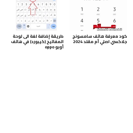
كود معرفة هاتف سامسونج
طريقة إضافة لغة الى لوحة
جلاكسي اصلي أم مقلد 2024
المفاتيح (كيبورد) في هاتف
أوبو oppo