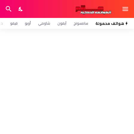
هواتف محمولة
سامسونج
آيفون
شاومي
أوبو
فيفو
هو