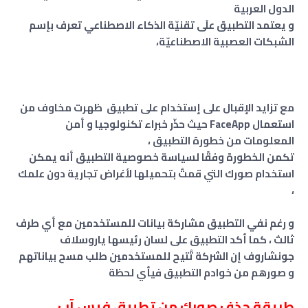
الدول العربية
و يعتمد التطبيق علَى تقنيّة الذكاء الاصطناعي تعرف بإسم
الشبكات العصبية الاصطناعيّة،
مع تزايد الإقبال على إستخدام على تطبيق ظهرت مخاوف من
استعمال FaceApp حيث حذّر خبراء تكنولوجيا و أمن
المعلومات من خطورة التطبيق ،
تكمن الخطورة وفقًا لسياسة خصوصية التطبيق أنه يمكن
استخدام صورك التي قمتُ بتحميلها لأغراض تجارية دون علمك
،
و رغم نفي التطبيق مشاركة بيانات للمستخدمين مع أي طرف
ثالث ، كما أكد التطبيق على لسان رئيسها ياروسلاف
جونشاروف إن الشركة تُتيح للمستخدمين طلب مسح بياناتهم
و صورهم من خوادم التطبيق فيأي لحظة
طريقة حذف صورك من تطبيق فيس آب