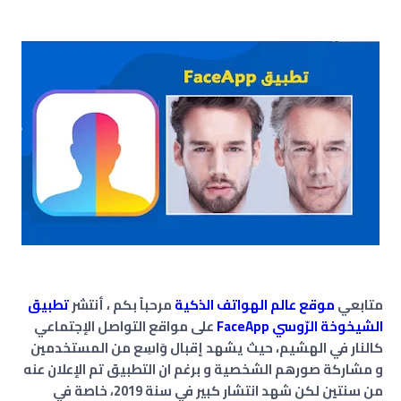
متابعي
موقع عالم الهواتف الذكية
مرحباً بكم ، أنتشر
تطبيق
الشيخوخة الرّوسي FaceApp
على مواقع التواصل الإجتماعي
كالنار في الهشيم، حيث يشهد إقبال وَاسِع من المستخدمين
و مشاركة صورهم الشخصية و برغم ان التطبيق تم الإعلان عنه
من سنتين لكن شهد انتشار كبير في سنة 2019، خاصة في