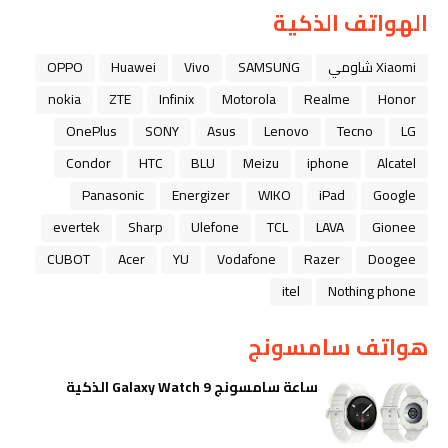
الهواتف الذكية
Xiaomi شاومي
SAMSUNG
Vivo
Huawei
OPPO
nokia
ZTE
Infinix
Motorola
Realme
Honor
OnePlus
SONY
Asus
Lenovo
Tecno
LG
Condor
HTC
BLU
Meizu
iphone
Alcatel
Panasonic
Energizer
WIKO
iPad
Google
evertek
Sharp
Ulefone
TCL
LAVA
Gionee
CUBOT
Acer
YU
Vodafone
Razer
Doogee
itel
Nothing phone
هواتف سامسونج
ساعة سامسونج Galaxy Watch 9 الذكية