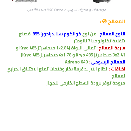
مواصفات و مميزات اسوس Asus ROG Phone 2 للألعاب
المعالج 💿 :
النوع المعالج
:
من نوع
كوالكوم
سنابدراجون 855
مُصنع
بتقنية
تكنولوجيا 7 نانومتر
سرعة المعالج :
ثماني النواة
(1x2.84 جيجاهرتز Kryo 485 و
3x2.41 جيجاهرتز Kryo 485 و 4x1.78 جيجاهرنز Kryo 485)
المعالج الرسومى
:
Adreno 640
اضافات :
نظام التبريد غرفة بخار وفتحات تمنع الاختناق الحراري
لمعالج
مروحة توفر برودة السطح الخارجي للجهاز