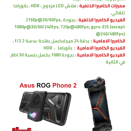
مميزات الكاميرا الخلفية :
فلاش LED مزدوج ، HDR ، بانوراما
تلقائي
الفيديو الكاميرا الخلفية :
بجودة 2160p@30/60fps,
1080p@30/60/240fps, 720p@480fps; gyro-EIS (except
@240/480fps)
الكاميرا الامامية :
بدقة 24 ميجابكسل بفتحة عدسة f/2.2 ،
الفيديو الكاميرا
الامامية
:
بانوراما
،
HDR
الفيديو الكاميرا
الامامية :
بجودة 1080 بكسل بنسبة 30 اطار
في الثانية