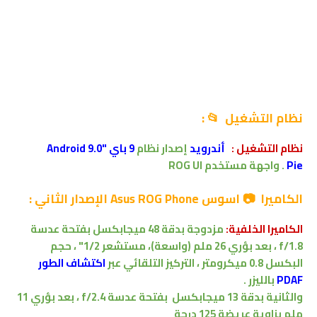
نظام التشغيل 📂 :
نظام التشغيل
:
أندرويد
إصدار
نظام
9 باي "Android 9.0
Pie
.
واجهة مستخدم ROG UI
الكاميرا 📷 اسوس Asus ROG Phone الإصدار الثاني :
الكاميرا الخلفية:
مزدوجة
بدقة
48 ميجابكسل
بفتحة عدسة
f/1.8
، بعد بؤري 26 ملم (واسعة)، مستشعر 1/2"
، حجم
البكسل 0.8 ميكرومتر ،
التركيز التلقائي عبر
اكتشاف الطور
PDAF
بالليزر .
والثانية بدقة 13 ميجابكسل
بفتحة عدسة f/2.4
،
بعد بؤري 11
ملم
بزاوية عريضة 125 درجة