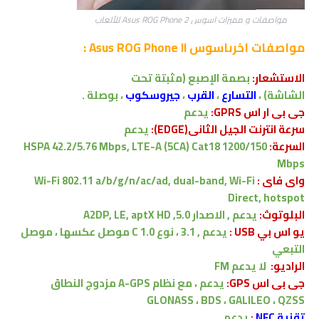
مواصفات و مميزات اسوس Asus ROG Phone 2 للألعاب
مواصفات اخرى
اسوس Asus ROG Phone II :
الاستشعار:
بصمة الإصبع
(مثبتة تحت
الشاشة)
،
التسارع
،
القرب
،
جيروسكوب
، بوصلة .
جى بى ار اس GPRS:
يدعم
سرعة انترنت الجيل الثانى(EDGE):
يدعم
السرعة:
HSPA 42.2/5.76 Mbps, LTE-A (5CA) Cat18 1200/150
Mbps
واى فاى :
Wi-Fi 802.11 a/b/g/n/ac/ad, dual-band, Wi-Fi
Direct, hotspot
البلوتوث:
يدعم , الاصدار
5.0, A2DP, LE, aptX HD
يو اس بي USB :
يدعم ,
3.1 ، نوع C 1.0 موصل عكسها
،
موصل
التبعي
الراديو:
لا
يدعم FM
جى بى اس GPS:
يدعم ،
مع نظام A-GPS مزدوج النطاق
GLONASS ، BDS ، GALILEO ، QZSS
تقنية NFC
:
يدعم