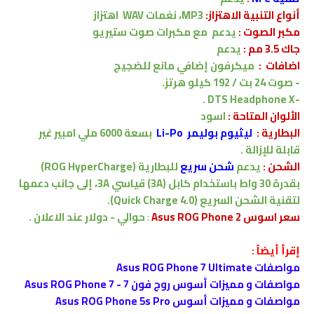
أنواع التنبية الاهتزاز:
MP3، نغمات WAV
اهتزاز
مكبر الصوت :
يدعم
مع مكبرات صوت ستيريو
جاك 3.5 مم :
يدعم
اضافات :
ميكرفون إضافي مانع للضجيج
- صوت 24 بت / 192 كيلو هرتز.
-DTS Headphone X .
الألوان المتاحة :
اسود
البطارية
:
ليثيوم بوليمر Li-Po
بسعة
6000
ملي امبير
غير
قابلة للإزالة .
الشحن
:
يدعم
شحن سريع
للبطارية
(ROG HyperCharge)
بقدرة 30 واط باستخدام كابل (3A) قياسي 3A، إلى جانب دعمها
لتقنية الشحن السريع (Quick Charge 4.0).
سعر اسوس Asus ROG Phone 2
:
حوالي - دولار
عند الاعلان .
إقرأ أيضاً :
مواصفات Asus ROG Phone 7 Ultimate
مواصفات و مميزات أسوس روج فون 7 - Asus ROG Phone 7
مواصفات و مميزات أسوس Asus ROG Phone 5s Pro