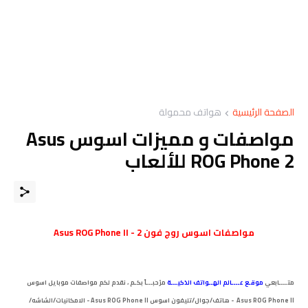
الصفحة الرئيسية
هواتف محمولة
مواصفات و مميزات اسوس Asus
ROG Phone 2 للألعاب
مواصفات
اسوس روج فون 2 -
Asus ROG Phone II
متــــابعي
موقـع عــــالم الهــواتف الذكيـــة
مرْحبـــاً بكـم ، نقدم لكم مواصفات موبايل
اسوس
Asus ROG Phone II - هاتف/جوال/تليفون
اسوس Asus ROG Phone II
- الامكانيات/الشاشه/