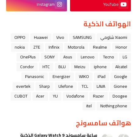
Instagram
YouTube
الهواتف الذكية
Xiaomi شاومي
SAMSUNG
Vivo
Huawei
OPPO
nokia
ZTE
Infinix
Motorola
Realme
Honor
OnePlus
SONY
Asus
Lenovo
Tecno
LG
Condor
HTC
BLU
Meizu
iphone
Alcatel
Panasonic
Energizer
WIKO
iPad
Google
evertek
Sharp
Ulefone
TCL
LAVA
Gionee
CUBOT
Acer
YU
Vodafone
Razer
Doogee
itel
Nothing phone
هواتف سامسونج
ساعة سامسونج Galaxy Watch 9 الذكية