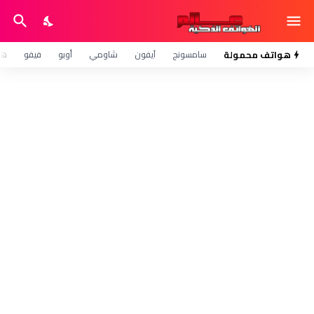
هواتف محمولة
سامسونج
آيفون
شاومي
أوبو
فيفو
هو