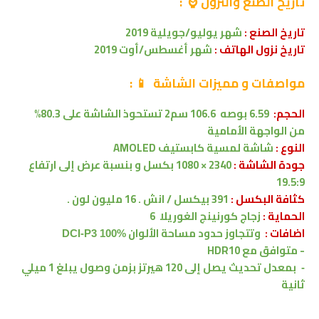
تاريخ الصنع والنزول ⌚ :
تاريخ الصنع :
شهر يوليو/جويلية 2019
تاريخ نزول الهاتف :
شهر أغسطس/أوت 2019
مواصفات
و مميزات الشاشة
📱
:
الحجم:
6.59 بوصه
106.6 سم2
تستحوذ الشاشة على 80.3%
من
الواجهة الأمامية
النوع :
شاشة لمسية
كابستيف
AMOLED
جودة الشاشة :
2340 × 1080 بكسل
و بنسبة عرض إلى ارتفاع
19.5:9
كثافة البكسل :
391 بيكسل / انش . 16 مليون لون .
الحماية :
زجاج كورنينج الغوريلا 6
اضافات :
وتتجاوز حدود مساحة الألوان
DCI-P3 100%
-
متوافق مع
HDR10
بمعدل تحديث يصل إلى 120 هيرتز بزمن وصول يبلغ 1 ميلي
-
ثانية