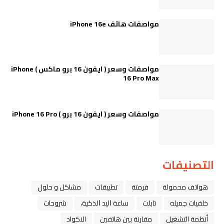
مواصفات هاتف iPhone 16e
مواصفات وسعر ( ايفون 16 برو ماكس ) iPhone
16 Pro Max
مواصفات وسعر ( ايفون 16 برو ) iPhone 16 Pro
التصنيفات
هواتف محمولة
فرمتة
تطبيقات
مشاكل و حلول
خلفيات جميله
تابلت
ﺳﺎﻋﺔ ﺍﻟﻴﺪ ﺍﻟﺬﻛﻴﺔ،
شروحات
أنظمة التشغيل
مقارنة بين هاتفين
الاكواد