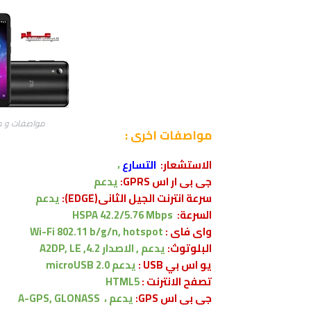
مواصفات و مميزات زد
مواصفات اخرى
:
الاستشعار:
التسارع
،
جى بى ار اس GPRS:
يدعم
سرعة انترنت الجيل الثانى(EDGE):
يدعم
السرعة:
HSPA 42.2/5.76 Mbps
واى فاى :
Wi-Fi 802.11 b/g/n, hotspot
البلوتوث:
يدعم , الاصدار
4.2, A2DP, LE
يو اس بي USB :
يدعم
microUSB 2.0
تصفح الانترنت :
HTML5
جى بى اس GPS:
يدعم ،
A-GPS, GLONASS