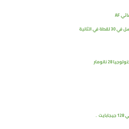
ئي AF
لوجيا 28 نانومتر
ي
128 جيجابايت
.