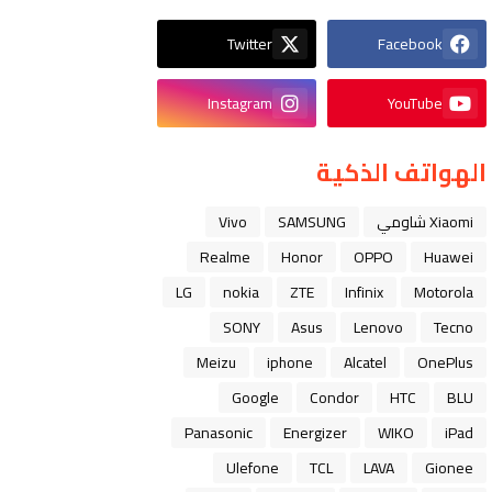
Twitter
Facebook
Instagram
YouTube
الهواتف الذكية
Xiaomi شاومي
SAMSUNG
Vivo
Realme
Honor
OPPO
Huawei
LG
nokia
ZTE
Infinix
Motorola
SONY
Asus
Lenovo
Tecno
Meizu
iphone
Alcatel
OnePlus
Google
Condor
HTC
BLU
Panasonic
Energizer
WIKO
iPad
Ulefone
TCL
LAVA
Gionee