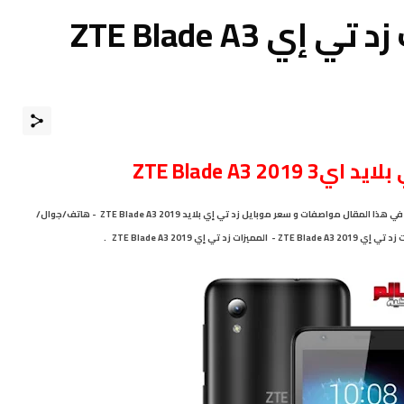
مواصفات و مميزات زد تي إي ZTE Blade A3
3 ZTE Blade A3 2019
متــــابعي موقـع عــــالم الهــواتف الذكيـــة مرْحبـــاً بكـم ، نقدم لكم في هذا المقال مواصفات و سعر موبايل زد تي إي بلايد ZTE Blade A3 2019 - هاتف/جوال/