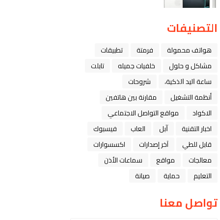
التصنيفات
هواتف محمولة
فرمتة
تطبيقات
مشاكل و حلول
خلفيات جميله
تابلت
ﺳﺎﻋﺔ ﺍﻟﻴﺪ ﺍﻟﺬﻛﻴﺔ،
شروحات
أنظمة التشغيل
مقارنة بين هاتفين
الاكواد
مواقع التواصل الاجتماعي
اخبار التقنية
ﺁﺑﻞ
العاب
فيسبوك
قابل للطي
آخر إصدارات
اكسسوارات
معالجات
مواقع
سماعات الأذن
التعليم
حماية
صيانة
تواصل معنا