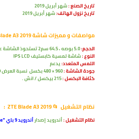
تاريخ الصنع :
شهر
أبريل 2019
تاريخ نزول الهاتف:
شهر
أبريل 2019
مواصفات و مميزات
شاشة ZTE Blade A3 2019 📱 :
الحجم:
5.0 بوصه
،
64.5 سم2
تستحوذ الشاشة على 69.6
النوع :
شاشة لمسية
كابستيف
IPS LCD
اللمس المتعدد:
يدعم
جودة الشاشة :
960 × 480 بكسل
نسبة العرض 18:9
كثافة البكسل :
215 بيكسل / انش .
نظام التشغيل 📂
ZTE Blade A3 2019 :
نظام التشغيل :
أندرويد إصدار
أندرويد 9 باي "Android 9.0 Pie