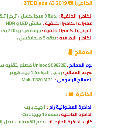
الكاميرا 📷 ZTE Blade A3 2019 :
الكاميرا الخلفية :
بدقة 8 ميجابكسل
،
تركيز تلقا
مميزات
الكاميرا الخلفية :
فلاش
LED
و
HDR
الفيديو الكاميرا الخلفية :
جودة فيديو 720 بكسل في 30 لقطة في الثانية
الكاميرا الامامية :
بدقة 5 ميجابكسل
،
المعالج
🖥:
نوع المعالج
:
Unisoc SC9832E
مُصنع بتقنية
تكنو
سرعة المعالج :
رباعي النواة 1.4 جيجاهيرتز
المعالج الرسومى
:
Mali-T820 MP1
الذاكرة 🗃 :
الذاكرة العشوائية رام
:
1جيجابايت
الذاكرة الداخلية :
سعة
16 جيجابايت
كارت الذاكرة الخارجية:
يدعم
microSD ،
تصل إل