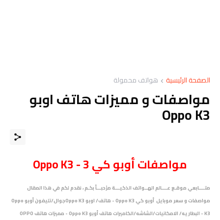
الصفحة الرئيسية
هواتف محمولة
مواصفات و مميزات هاتف اوبو
Oppo K3
مواصفات أوبو كي 3 - Oppo K3
متــــابعي موقـع عــــالم الهــواتف الذكيـــة مرْحبـــاً بكـم ، نقدم لكم في هذا المقال
مواصفات و سعر موبايل
أوبو كي Oppo K3 - هاتف/
اوبو Oppo K3
جوال/تليفون
أوبو Oppo
K3
- البطاريه/ الامكانيات/الشاشه/الكاميرات هاتف
أوبو Oppo K3 - مميزات هاتف
OPPO