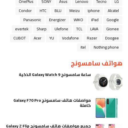
OnePlus
SONY
Asus
Lenovo
Tecno
LG
Condor
HTC
BLU
Meizu
iphone
Alcatel
Panasonic
Energizer
WIKO
iPad
Google
evertek
Sharp
Ulefone
TCL
LAVA
Gionee
CUBOT
Acer
YU
Vodafone
Razer
Doogee
itel
Nothing phone
هواتف سامسونج
ساعة سامسونج Galaxy Watch 9 الذكية
مواصفات هاتف سامسونج Galaxy F70 Pro
كاملة
جميع مواصفات هاتف سامسونج Galaxy Z Flip