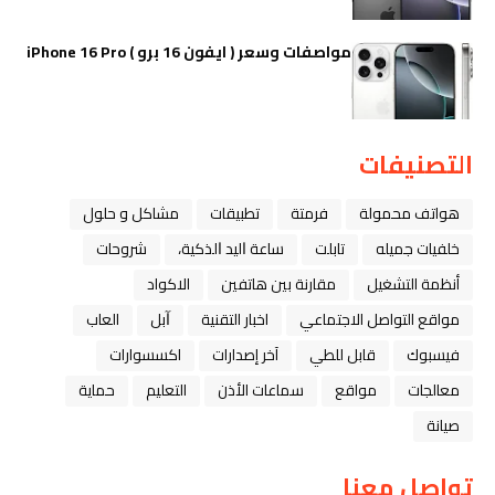
مواصفات وسعر ( ايفون 16 برو ) iPhone 16 Pro
التصنيفات
هواتف محمولة
فرمتة
تطبيقات
مشاكل و حلول
خلفيات جميله
تابلت
ﺳﺎﻋﺔ ﺍﻟﻴﺪ ﺍﻟﺬﻛﻴﺔ،
شروحات
أنظمة التشغيل
مقارنة بين هاتفين
الاكواد
مواقع التواصل الاجتماعي
اخبار التقنية
ﺁﺑﻞ
العاب
فيسبوك
قابل للطي
آخر إصدارات
اكسسوارات
معالجات
مواقع
سماعات الأذن
التعليم
حماية
صيانة
تواصل معنا