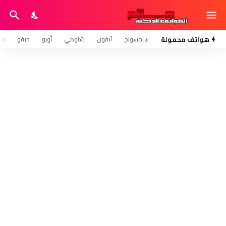
هواتف محمولة
سامسونج
آيفون
شاومي
أوبو
فيفو
هو