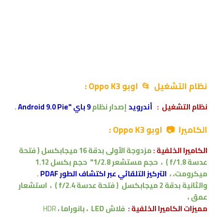
نظام التشغيل 📂
اوبو Oppo K3
:
نظام التشغيل
:
أندرويد
إصدار
نظام
9 باي "Android 9.0 Pie
.
الكاميرا 📷 اوبو Oppo K3 :
الكاميرا الخلفية :
مزدوجة الأولى بدقة
16
ميجابكسل
( فتحة
عدسة f/1.8 )
،
حجم مستشعر 1/2.8" حجم بكسل 1.12
ميكرومت
،
،
التركيز التلقائي عبر اكتشاف الطور PDAF
.
والثانية بدقة 2
ميجابكسل
( فتحة عدسة f/2.4 )
،
استشعار
عمق
،
مميزات
الكاميرا الخلفية :
فلاش LED ، بانوراما ،
HDR