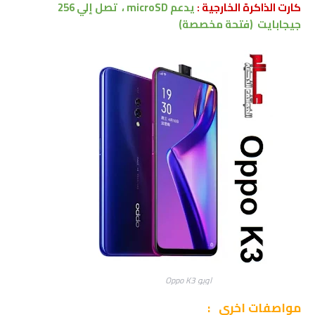
كارت الذاكرة الخارجية :
يدعم
microSD ،
تصل إلي
256
جيجابايت
(فتحة مخصصة)
اوبو Oppo K3
مواصفات اخرى
: