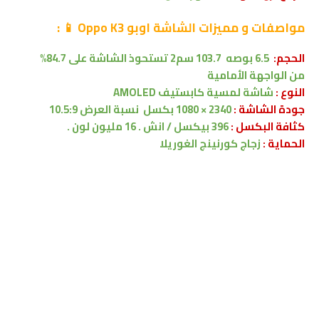
مواصفات
و مميزات الشاشة
اوبو Oppo K3
📱
:
الحجم:
6.5 بوصه
103.7 سم2
تستحوذ الشاشة على 84.7%
من
الواجهة الأمامية
النوع :
شاشة لمسية
كابستيف
AMOLED
جودة الشاشة :
2340 × 1080 بكسل
نسبة العرض 10.5:9
كثافة البكسل :
396 بيكسل / انش . 16 مليون لون .
الحماية :
زجاج كورنينج الغوريلا