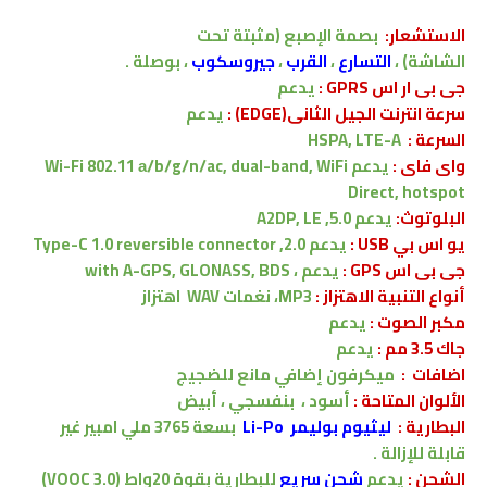
الاستشعار
:
بصمة الإصبع
(مثبتة تحت
الشاشة)
،
التسارع
،
القرب
،
جيروسكوب
، بوصلة .
جى بى ار اس GPRS :
يدعم
سرعة انترنت الجيل الثانى(EDGE) :
يدعم
السرعة :
HSPA, LTE-A
واى فاى :
يدعم Wi-Fi 802.11 а/b/g/n/ac, dual-band, WiFi
Direct, hotspot
البلوتوث:
يدعم
5.0, A2DP, LE
يو اس بي USB :
يدعم
2.0, Type-C 1.0 reversible connector
جى بى اس GPS :
يدعم ،
with A-GPS, GLONASS, BDS
أنواع التنبية الاهتزاز :
MP3، نغمات WAV
اهتزاز
مكبر الصوت :
يدعم
جاك 3.5 مم :
يدعم
اضافات :
ميكرفون إضافي مانع للضجيج
الألوان المتاحة :
أسود ، بنفسجي ، أبيض
البطارية
:
ليثيوم بوليمر Li-Po
بسعة
3765
ملي امبير
غير
قابلة للإزالة .
الشحن
:
يدعم
شحن سريع
للبطارية
بقوة 20واط (VOOC 3.0)