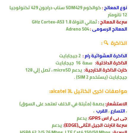
نوع المعالج
:
كوالكوم SDM429 سناب دراجون 429
تكنولوجيا
12 نانومتر
سرعة المعالج :
ثماني النواة
1.8 GHz Cortex-A53
المعالج الرسومى
:
Adreno 504
الذاكرة 🔍 :
الذاكرة العشوائية رام
:
2
جيجابايت
الذاكرة الداخلية:
سعة 16
جيجابايت
كارت الذاكرة الخارجية:
يدعم
microSD ،
تصل إلي
128
جيجابايت
(يستخدم SIM 2) .
مواصفات اخرى
الكاتيل alcatel 3L:
الاستشعار:
بصمة (مثبتة في الخلف
تعتمد على السوق
)
،
التسارع
،
القرب
،
جى بى ار اس GPRS:
يدعم
سرعة انترنت الجيل الثانى(EDGE):
يدعم
السرعة:
HSPA 42.2/5.76 Mbps, LTE Cat4 150/50 Mbps