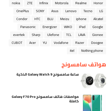
nokia
ZTE
Infinix
Motorola
Realme
Honor
OnePlus
SONY
Asus
Lenovo
Tecno
LG
Condor
HTC
BLU
Meizu
iphone
Alcatel
Panasonic
Energizer
WIKO
iPad
Google
evertek
Sharp
Ulefone
TCL
LAVA
Gionee
CUBOT
Acer
YU
Vodafone
Razer
Doogee
itel
Nothing phone
هواتف سامسونج
ساعة سامسونج Galaxy Watch 9 الذكية
مواصفات هاتف سامسونج Galaxy F70 Pro
كاملة