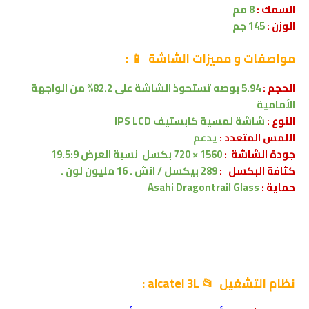
السمك :
8 مم
الوزن :
145 جم
مواصفات
و مميزات الشاشة
📱
:
الحجم :
5.94 بوصه
تستحوذ الشاشة على 82.2% من
الواجهة
الأمامية
النوع :
شاشة لمسية
كابستيف
IPS LCD
اللمس المتعدد :
يدعم
جودة الشاشة :
1560 × 720 بكسل
نسبة العرض 19.5:9
كثافة البكسل :
289 بيكسل / انش . 16 مليون لون .
حماية :
Asahi Dragontrail Glass
نظام التشغيل 📂
alcatel 3L
: