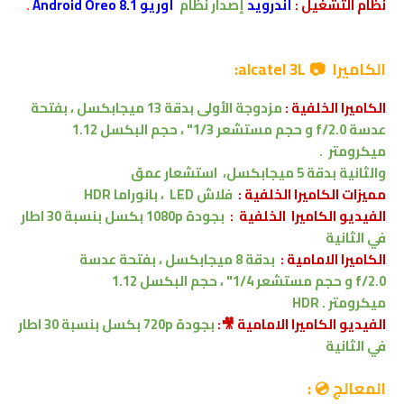
نظام التشغيل
:
أندرويد
إصدار
نظام
أوريو 8.1 Android Oreo
.
الكاميرا 📷 alcatel 3L:
الكاميرا الخلفية :
مزدوجة الأولى بدقة 13 ميجابكسل
، بفتحة
عدسة f/2.0
و
حجم مستشعر 1/3"
، حجم البكسل 1.12
ميكرومتر
.
والثانية بدقة 5 ميجابكسل،
استشعار عمق
مميزات
الكاميرا الخلفية :
فلاش LED
، بانوراما
HDR
الفيديو الكاميرا
الخلفية
:
بجودة
1080p
بكسل بنسبة 30 اطار
في الثانية
الكاميرا
الامامية
:
بدقة
8 ميجابكسل ،
بفتحة عدسة
f/2.0
و
حجم مستشعر 1/4"
، حجم البكسل 1.12
ميكرومتر
.
HDR
الفيديو الكاميرا
الامامية
🎥:
بجودة
720p
بكسل بنسبة 30 اطار
في الثانية
المعالج 💿 :