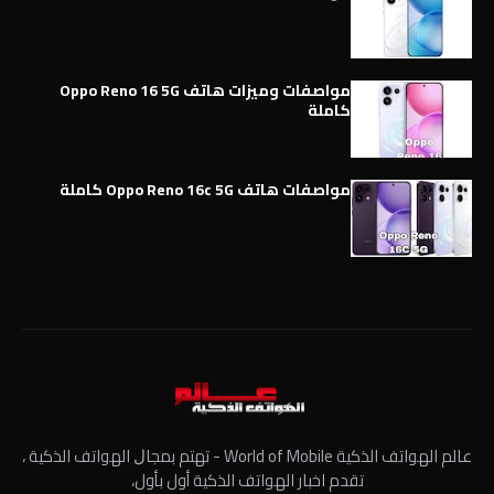
مواصفات وميزات هاتف Oppo Reno 16 5G
كاملة
مواصفات هاتف Oppo Reno 16c 5G كاملة
عالم الهواتف الذكية World of Mobile - ﺗﻬﺘﻢ ﺑﻤﺠﺎﻝ الهواتف الذكية ،
تقدم اخبار الهواتف الذكية أول بأول،