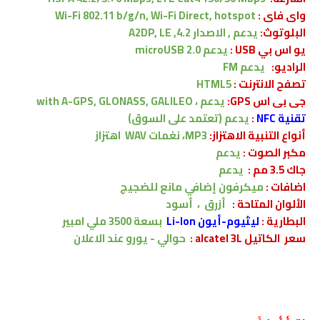
واى فاى :
Wi-Fi 802.11 b/g/n, Wi-Fi Direct, hotspot
البلوتوث:
يدعم , الاصدار
4.2, A2DP, LE
يو اس بي USB :
يدعم
microUSB 2.0
الراديو:
يدعم FM
تصفح الانترنت :
HTML5
جى بى اس GPS:
يدعم ،
with A-GPS, GLONASS, GALILEO
تقنية NFC
:
يدعم
(تعتمد على السوق)
أنواع التنبية الاهتزاز:
MP3، نغمات WAV
اهتزاز
مكبر الصوت :
يدعم
جاك 3.5 مم :
يدعم
اضافات :
ميكرفون إضافي مانع للضجيج
الألوان المتاحة :
أزرق ، أسود
البطارية
:
ليثيوم-أيون Li-Ion
بسعة
3500
ملي امبير
سعر الكاتيل alcatel 3L :
حوالي - يورو
عند الاعلان