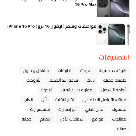
16 Pro Max
مواصفات وسعر ( ايفون 16 برو ) iPhone 16 Pro
التصنيفات
هواتف محمولة
فرمتة
تطبيقات
مشاكل و حلول
خلفيات جميله
تابلت
ﺳﺎﻋﺔ ﺍﻟﻴﺪ ﺍﻟﺬﻛﻴﺔ،
شروحات
أنظمة التشغيل
مقارنة بين هاتفين
الاكواد
مواقع التواصل الاجتماعي
اخبار التقنية
ﺁﺑﻞ
العاب
فيسبوك
قابل للطي
آخر إصدارات
اكسسوارات
معالجات
مواقع
سماعات الأذن
التعليم
حماية
صيانة