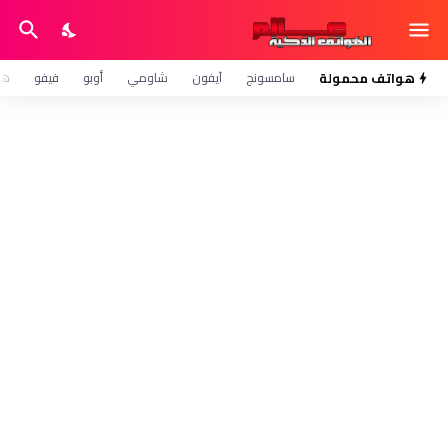
هواتف محمولة
سامسونج
آيفون
شاومي
أوبو
فيفو
هو