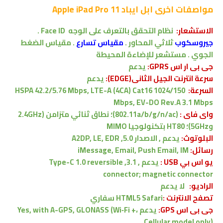
مواصفات اخرى
ابل ايباد Apple iPad Pro 11
الاستشعار:
نظام التحقق بالتعرف على الوجه Face ID .
جيروسكوب
ثلاثي المحاور .
مقياس تسارع
. مقياس الضغط
الجوي . مستشعر للإضاءة المحيطة
جى بى ار اس GPRS:
يدعم
سرعة انترنت الجيل الثانى(EDGE):
يدعم
السرعة:
HSPA 42.2/5.76 Mbps, LTE-A (4CA) Cat16 1024/150
Mbps, EV-DO Rev.A 3.1 Mbps
واى فاى :
‏(802.11a/b/g/n/ac)؛ نطاق ثنائي متزامن (2.4GHz
و5GHz)؛ HT80 بتكنولوجيا MIMO
البلوتوث:
يدعم , الاصدار
5.0, A2DP, LE, EDR
رسائل:
iMessage, Email, Push Email, IM
يو اس بي USB :
يدعم ,
3.1, Type-C 1.0 reversible
connector; magnetic connector
الراديو:
لا يدعم
تصفح الانترنت :
Safari سفاري
HTML5
جى بى اس GPS:
يدعم ،
Yes, with A-GPS, GLONASS (Wi‑Fi +
Cellular model only)