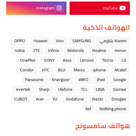
Instagram
YouTube
الهواتف الذكية
Xiaomi شاومي
SAMSUNG
Vivo
Huawei
OPPO
nokia
ZTE
Infinix
Motorola
Realme
Honor
OnePlus
SONY
Asus
Lenovo
Tecno
LG
Condor
HTC
BLU
Meizu
iphone
Alcatel
Panasonic
Energizer
WIKO
iPad
Google
evertek
Sharp
Ulefone
TCL
LAVA
Gionee
CUBOT
Acer
YU
Vodafone
Razer
Doogee
itel
Nothing phone
هواتف سامسونج