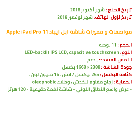
تاريخ الصنع :
شهر أكتوبر 2018
تاريخ نزول الهاتف:
شهر نوفمبر 2018
مواصفات و مميزات شاشة
ابل ايباد Apple iPad Pro 11
الحجم:
11 بوصه
النوع:
LED-backlit IPS LCD, capacitive touchscreen
اللمس المتعدد:
يدعم
جودة الشاشة :
2388 × 1668 بكسل
كثافة البكسل :
265 بيكسل / انش . 16 مليون لون .
الحماية :
زجاج مقاوم للخدش ، وطلاء oleophobic
- عرض واسع النطاق اللوني
- شاشة نغمة حقيقية
- 120 هرتز