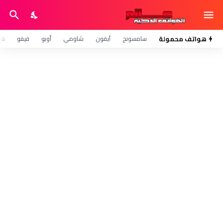
هواتف محمولة
سامسونج
آيفون
شاومي
أوبو
فيفو
هو