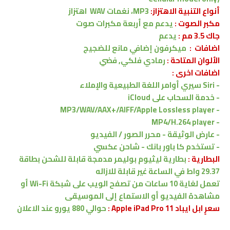
أنواع التنبية الاهتزاز:
MP3، نغمات WAV
اهتزاز
مكبر الصوت :
يدعم
مع
أربعة مكبرات صوت
جاك 3.5 مم :
يدعم
اضافات :
ميكرفون إضافي مانع للضجيج
الألوان المتاحة :
رمادي فلكي, فضي
اضافات اخرى :
-
Siri
سيري أوامر اللغة الطبيعية والإملاء
-
خدمة السحاب على iCloud
MP3/WAV/AAX+/AIFF/Apple Lossless player
-
MP4/H.264 player
-
- عارض الوثيقة - محرر الصور / الفيديو
- تستخدم كا باور بانك - شاحن عكسي
البطارية :
بطارية ليثيوم بوليمر مدمجة قابلة للشحن بطاقة
29.37 واط في الساعة غير قابلة للازاله
تعمل لغاية 10 ساعات من تصفح الويب على شبكة Wi-Fi أو
مشاهدة الفيديو أو الاستماع إلى الموسيقى
سعرٍ ابل ايباد Apple iPad Pro 11 :
حوالي 880 يورو
عند الاعلان