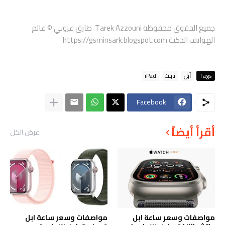
جميع الحقوق محفوظة
Tarek Azzouni طارق عزوني
© عالم
الهواتف الذكية
https://gsminsark.blogspot.com
Tags
ﺁﺑﻞ
تابلت
iPad
Facebook
أقرأ أيضاً
عرض الكل
مواصفات وسعر ساعة ابل
مواصفات وسعر ساعة ابل