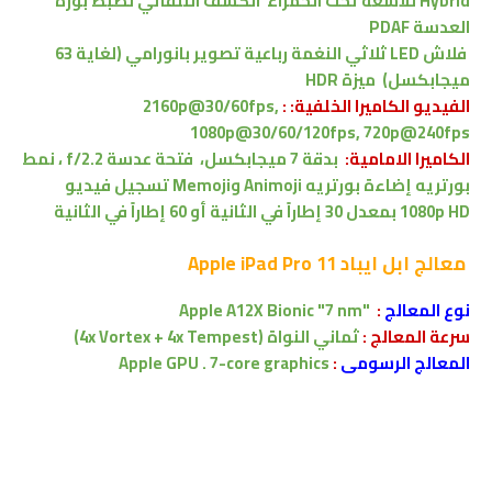
Hybrid للأشعة تحت الحمراء
الكشف التلقائي لضبط بؤرة
العدسة PDAF
فلاش
LED
ثلاثي النغمة
رباعية تصوير بانورامي (لغاية 63
ميجابكسل)
ميزة HDR
الفيديو الكاميرا الخلفية: :
2160p@30/60fps,
1080p@30/60/120fps, 720p@240fps
الكاميرا الامامية:
بدقة 7 ميجابكسل
،
فتحة عدسة f/2.2
،
نمط
بورتريه إضاءة بورتريه Animoji وMemoji تسجيل فيديو
1080p HD بمعدل 30 إطاراً في الثانية أو 60 إطاراً في الثانية
معالج
ابل ايباد Apple iPad Pro 11
نوع المعالج
:
"
Apple A12X Bionic "7 nm
سرعة المعالج :
ثماني النواة
(4x Vortex + 4x Tempest)
المعالج الرسومى
:
Apple GPU . 7-core graphics