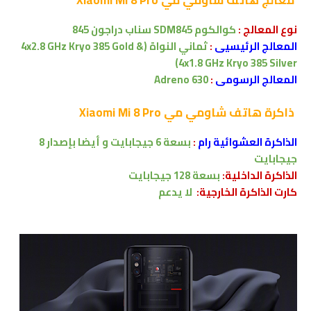
نوع المعالج
:
كوالكوم SDM845 سناب دراجون 845
المعالج الرئيسيى
:
ثماني النواة
(4x2.8 GHz Kryo 385 Gold &
4x1.8 GHz Kryo 385 Silver)
المعالج الرسومى
:
Adreno 630
ذاكرة
هاتف شاومي مي Xiaomi Mi 8 Pro
الذاكرة العشوائية رام
:
بسعة 6 جيجابايت و أيضا بإصدار 8
جيجابايت
الذاكرة الداخلية:
بسعة 128 جيجابايت
كارت الذاكرة الخارجية:
لا
يدعم