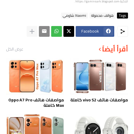
الذكية
https://gsminsark.blogspot.com
.
Tags
هواتف محمولة
Xiaomi شاومي
Facebook
أقرأ أيضاً
عرض الكل
مواصفات هاتف vivo S2 كاملة
مواصفات هاتف Oppo A7 Pro
Max كاملة