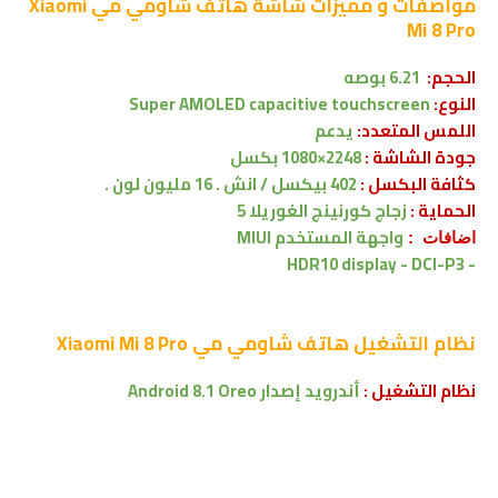
مواصفات و مميزات شاشة
هاتف شاومي مي Xiaomi
Mi 8 Pro
الحجم:
6.21 بوصه
النوع:
Super AMOLED capacitive touchscreen
اللمس المتعدد:
يدعم
جودة الشاشة :
2248×1080 بكسل
كثافة البكسل :
402 بيكسل / انش . 16 مليون لون .
الحماية :
زجاج كورنينج الغوريلا 5
واجهة المستخدم
MIUI
اضافات :
- HDR10 display - DCI-P3
نظام التشغيل
هاتف شاومي مي Xiaomi Mi 8 Pro
نظام التشغيل :
أندرويد إصدار
Android 8.1 Oreo