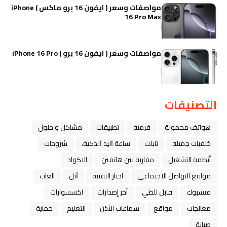
مواصفات وسعر ( ايفون 16 برو ماكس ) iPhone
16 Pro Max
مواصفات وسعر ( ايفون 16 برو ) iPhone 16 Pro
التصنيفات
هواتف محمولة
فرمتة
تطبيقات
مشاكل و حلول
خلفيات جميله
تابلت
ﺳﺎﻋﺔ ﺍﻟﻴﺪ ﺍﻟﺬﻛﻴﺔ،
شروحات
أنظمة التشغيل
مقارنة بين هاتفين
الاكواد
مواقع التواصل الاجتماعي
اخبار التقنية
ﺁﺑﻞ
العاب
فيسبوك
قابل للطي
آخر إصدارات
اكسسوارات
معالجات
مواقع
سماعات الأذن
التعليم
حماية
صيانة