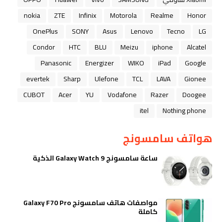
nokia
ZTE
Infinix
Motorola
Realme
Honor
OnePlus
SONY
Asus
Lenovo
Tecno
LG
Condor
HTC
BLU
Meizu
iphone
Alcatel
Panasonic
Energizer
WIKO
iPad
Google
evertek
Sharp
Ulefone
TCL
LAVA
Gionee
CUBOT
Acer
YU
Vodafone
Razer
Doogee
itel
Nothing phone
هواتف سامسونج
ساعة سامسونج Galaxy Watch 9 الذكية
مواصفات هاتف سامسونج Galaxy F70 Pro
كاملة