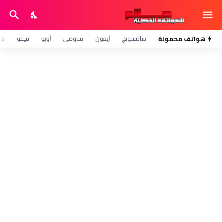
هواتف محمولة
سامسونج
آيفون
شاومي
أوبو
فيفو
هو