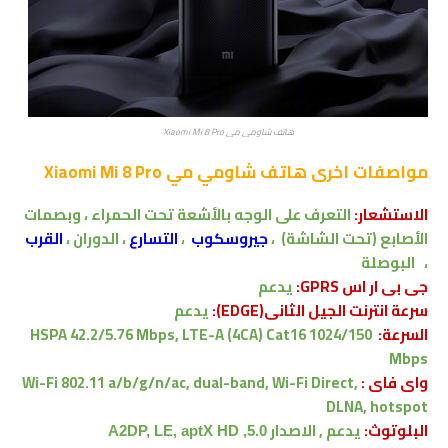
هاتف شاومي مي Xiaomi Mi 8 Pro
مواصفات اخرى
هاتف شاومي مي Xiaomi Mi 8 Pro
الاستشعار:
التعرف على الوجه بالأشعة تحت الحمراء ، وبصمات
الأصابع (تحت الشاشة)
،
جيروسكوب
،
التسارع
، الدوران ،
القرب
، البوصلة
جى بى ار اس GPRS:
يدعم
سرعة انترنت الجيل الثانى(EDGE):
يدعم
السرعة:
HSPA 42.2/5.76 Mbps, LTE-A (4CA) Cat16 1024/150
Mbps
واى فاى :
Wi-Fi 802.11 a/b/g/n/ac, dual-band, Wi-Fi Direct,
DLNA, hotspot
البلوتوث:
يدعم , الاصدار
5.0, A2DP, LE, aptX HD