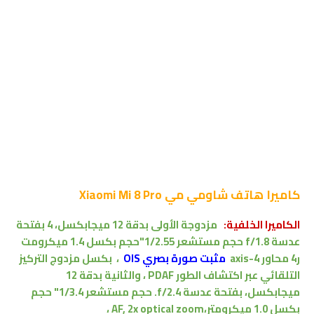
كاميرا
هاتف شاومي مي Xiaomi Mi 8 Pro
الكاميرا الخلفية:
مزدوجة الأولى بدقة 12 ميجابكسل، 4 بفتحة
عدسة f/1.8
حجم مستشعر 1/2.55"حجم بكسل 1.4 ميكرومت
ر
4
محاور
4-axis
مثبت صورة بصري OIS
،
بكسل
مزدوج التركيز
التلقائي عبر اكتشاف الطور PDAF ،
والثانية بدقة 12
ميجابكسل، بفتحة عدسة f/2.4.
حجم مستشعر 1/3.4"
حجم
بكسل 1.0 ميكرومتر
،
AF, 2x optical zoom ،