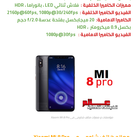
مميزات الكاميرا الخلفية :
فلاش
ثنائي
LED
، بانوراما
،
HDR
الفيديو الكاميرا الخلفية :
2160p@60fps, 1080p@30/240fps
الكاميرا الامامية:
20 ميجابكسل
بفتحة عدسة f/2.0
حجم
بكسل 0.9 ميكرومتر
،
HDR
الفيديو الكاميرا
الامامية
:
1080p@30fps
مواصفات و مميزات هاتف شاومي مي Xiaomi Mi 8 Pro
معالج
هاتف شاومي مي Xiaomi Mi 8 Pro