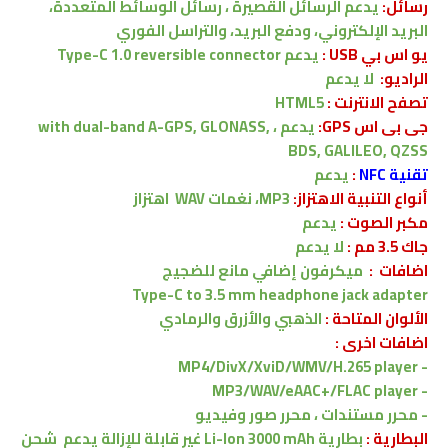
رسائل:
يدعم
الرسائل القصيرة ، رسائل الوسائط المتعددة،
البريد الإلكتروني، ودفع البريد، والتراسل الفوري
يو اس بي USB :
يدعم
Type-C 1.0 reversible connector
الراديو:
لا
يدعم
تصفح الانترنت :
HTML5
جى بى اس GPS:
يدعم ،
with dual-band A-GPS, GLONASS,
BDS, GALILEO, QZSS
تقنية NFC
:
يدعم
أنواع التنبية الاهتزاز:
MP3، نغمات WAV
اهتزاز
مكبر الصوت :
يدعم
جاك 3.5 مم :
لا
يدعم
اضافات :
ميكرفون إضافي مانع للضجيج
Type-C to 3.5 mm headphone jack adapter
الألوان المتاحة :
الذهبي والأزرق والرمادي
اضافات اخرى :
MP4/DivX/XviD/WMV/H.265 player
-
MP3/WAV/eAAC+/FLAC player
-
-
محرر مستندات ، محرر صور وفيديو
البطارية :
بطارية Li-Ion 3000 mAh
غير قابلة للإزالة
يدعم
شحن