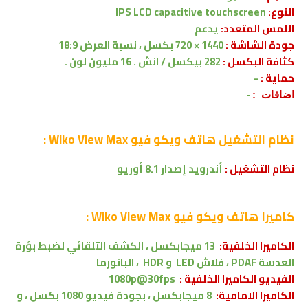
النوع:
IPS LCD capacitive touchscreen
اللمس المتعدد:
يدعم
جودة الشاشة :
1440 × 720 بكسل
، نسبة العرض 18:9
كثافة البكسل :
282 بيكسل / انش . 16 مليون لون .
حماية :
-
اضافات :
-
نظام التشغيل
هاتف ويكو فيو Wiko View Max :
نظام التشغيل :
أندرويد
إصدار 8.1 أوريو
كاميرا
هاتف ويكو فيو Wiko View Max :
الكاميرا الخلفية:
13 ميجابكسل ، الكشف التلقائي لضبط بؤرة
العدسة PDAF
، فلاش LED
و HDR
،
البانورما
الفيديو الكاميرا الخلفية :
1080p@30fps
الكاميرا الامامية:
8
ميجابكسل ، بجودة فيديو 1080 بكسل ، و