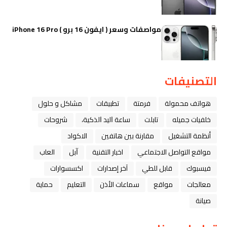
مواصفات وسعر ( ايفون 16 برو ) iPhone 16 Pro
التصنيفات
هواتف محمولة
فرمتة
تطبيقات
مشاكل و حلول
خلفيات جميله
تابلت
ﺳﺎﻋﺔ ﺍﻟﻴﺪ ﺍﻟﺬﻛﻴﺔ،
شروحات
أنظمة التشغيل
مقارنة بين هاتفين
الاكواد
مواقع التواصل الاجتماعي
اخبار التقنية
ﺁﺑﻞ
العاب
فيسبوك
قابل للطي
آخر إصدارات
اكسسوارات
معالجات
مواقع
سماعات الأذن
التعليم
حماية
صيانة