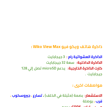
ذاكرة
هاتف ويكو فيو Wiko View Max :
الذاكرة العشوائية رام
:
3 جيجابايت
الذاكرة الداخلية:
سعة
32
جيجابايت
كارت الذاكرة الخارجية:
يدعم
microSD
تصل إلي 128
جيجابايت
.
مواصفات اخرى
:
الاستشعار:
بصمة (مثبتة في الخلف)
،
تسارع
،
جيروسكوب
،
قرب
،
بوصلة
جى بى ار اس GPRS:
يدعم