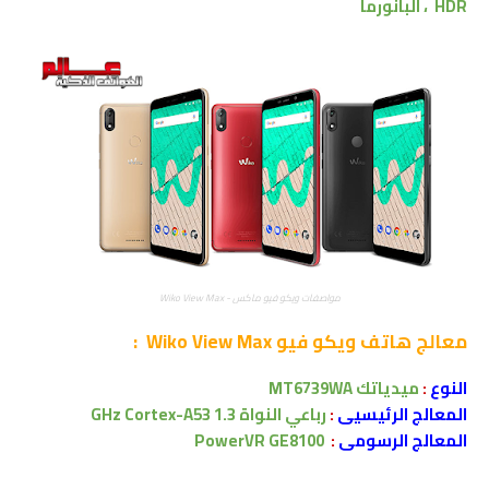
HDR
،
البانورما
مواصفات ويكو فيو ماكس - Wiko View Max
معالج
هاتف ويكو فيو Wiko View Max :
النوع
:
ميدياتك
MT6739WA
المعالج الرئيسيى
:
رباعي النواة
1.3 GHz Cortex-A53
المعالج الرسومى
:
PowerVR GE8100