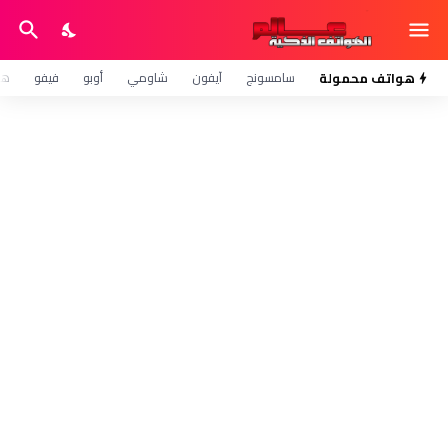
هواتف محمولة
سامسونج
آيفون
شاومي
أوبو
فيفو
هو