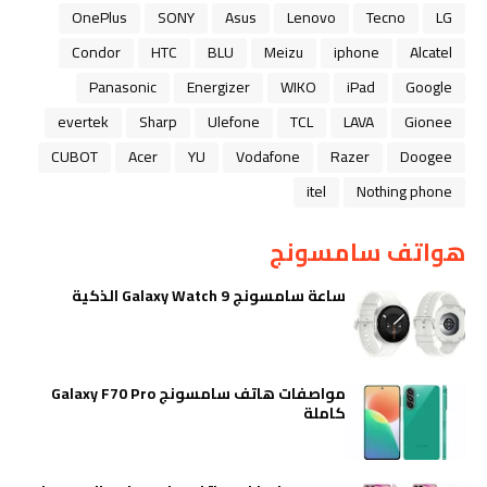
OnePlus
SONY
Asus
Lenovo
Tecno
LG
Condor
HTC
BLU
Meizu
iphone
Alcatel
Panasonic
Energizer
WIKO
iPad
Google
evertek
Sharp
Ulefone
TCL
LAVA
Gionee
CUBOT
Acer
YU
Vodafone
Razer
Doogee
itel
Nothing phone
هواتف سامسونج
ساعة سامسونج Galaxy Watch 9 الذكية
مواصفات هاتف سامسونج Galaxy F70 Pro
كاملة