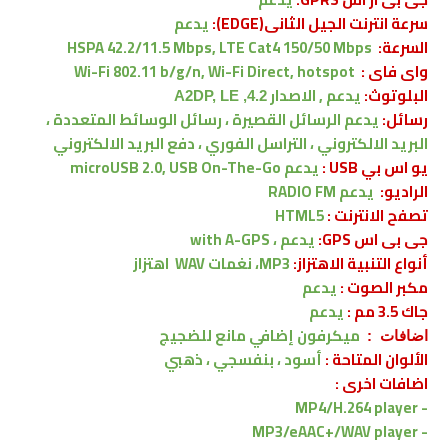
سرعة انترنت الجيل الثانى(EDGE):
يدعم
السرعة:
HSPA 42.2/11.5 Mbps, LTE Cat4 150/50 Mbps
واى فاى :
Wi-Fi 802.11 b/g/n, Wi-Fi Direct, hotspot
البلوتوث:
يدعم , الاصدار
4.2, A2DP, LE
رسائل:
يدعم
الرسائل القصيرة ، رسائل الوسائط المتعددة ،
البريد الالكتروني ، التراسل الفوري ، دفع البريد الالكتروني
يو اس بي USB :
يدعم
microUSB 2.0, USB On-The-Go
الراديو:
يدعم RADIO FM
تصفح الانترنت :
HTML5
جى بى اس GPS:
يدعم ،
with A-GPS
أنواع التنبية الاهتزاز:
MP3، نغمات WAV
اهتزاز
مكبر الصوت :
يدعم
جاك 3.5 مم :
يدعم
ميكرفون إضافي مانع للضجيج
اضافات :
الألوان المتاحة :
أسود ، بنفسجي ، ذهبي
اضافات اخرى :
MP4/H.264 player
-
MP3/eAAC+/WAV player
-