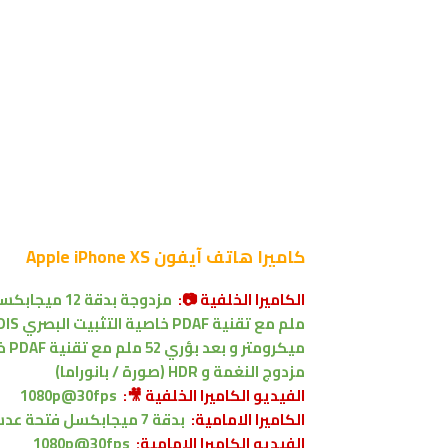
كاميرا
هاتف آيفون Apple iPhone XS
الكاميرا الخلفية 📷:
مزدوج النغمة و HDR (صورة / بانوراما)
الفيديو الكاميرا الخلفية 🎥:
1080p@30fps
الكاميرا الامامية:
بدقة 7 ميجابكسل فتحة عدسة f/2.2 ، و بعد بؤري 32 ملم ، HDR
الفيديو الكاميرا
الامامية:
1080p@30fps