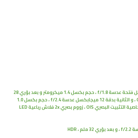
مزدوجة بدقة 12 ميجابكسل فتحة عدسة f/1.8 ، حجم بكسل 1.4 ميكرومتر و بعد بؤري 28
ملم مع تقنية PDAF خاصية التثبيت البصري OIS ، و الثانية بدقة 12 ميجابكسل عدسة f/2.4 ، حجم بكسل 1.0
ميكرومتر و بعد بؤري 52 ملم مع تقنية PDAF خاصية التثبيت البصري OIS ، زووم بصري 2x فلاش رباعية LED