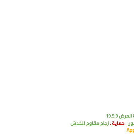
عرض 19.5:9
حماية :
زجاج مقاوم للخدش