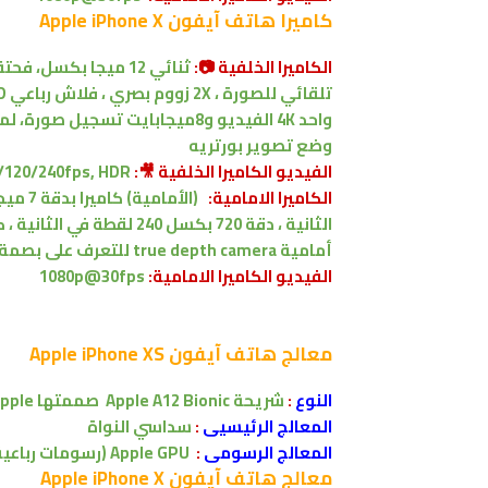
كاميرا
هاتف آيفون Apple iPhone X
الكاميرا الخلفية 📷:
وضع تصوير بورتريه
الفيديو الكاميرا الخلفية 🎥:
/60/120/240fps, HDR
الكاميرا الامامية:
أمامية true depth camera للتعرف على بصمة الوجه واستخدام خاصية Animoji للتراسل عبر الأيقونات
الفيديو الكاميرا
الامامية:
1080p@30fps
معالج
هاتف آيفون Apple iPhone XS
النوع
:
شريحة Apple A12 Bionic صممتها Apple هي الشريحة الأذكى والأقوى .
المعالج الرئيسيى
:
سداسي النواة
المعالج الرسومى
:
Apple GPU (رسومات رباعية النواة)
معالج
هاتف آيفون Apple iPhone X