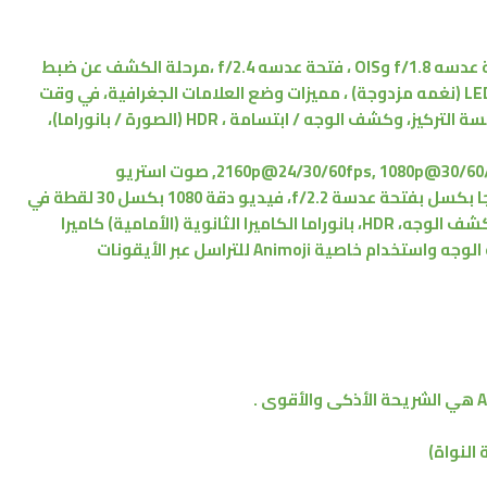
ثنائي 12 ميجا بكسل، فحتة عدسه f/1.8 وOIS ، فتحة عدسه f/2.4 ،مرحلة الكشف عن ضبط
تلقائي للصورة ، 2X زووم بصري ، فلاش رباعي LED (نغمه مزدوجة) ، مميزات وضع العلامات الجغرافية، في وقت
واحد 4K الفيديو و8ميجابايت تسجيل صورة، لمسة التركيز، وكشف الوجه / ابتسامة ، HDR (الصورة / بانوراما)،
2160p@24/30/60fps, 1080p@30, صوت استريو
(الأمامية) كاميرا بدقة 7 ميجا بكسل بفتحة عدسة f/2.2، فيديو دقة 1080 بكسل 30 لقطة في
الثانية ، دقة 720 بكسل 240 لقطة في الثانية ، كشف الوجه، HDR، بانوراما الكاميرا الثانوية (الأمامية) كاميرا