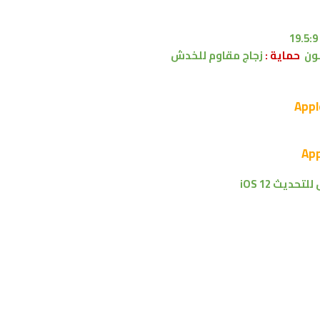
حماية :
زجاج مقاوم للخدش
 للتحديث
iOS 12