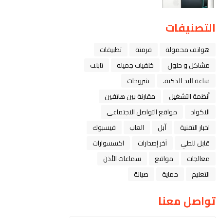
التصنيفات
هواتف محمولة
فرمتة
تطبيقات
مشاكل و حلول
خلفيات جميله
تابلت
ﺳﺎﻋﺔ ﺍﻟﻴﺪ ﺍﻟﺬﻛﻴﺔ،
شروحات
أنظمة التشغيل
مقارنة بين هاتفين
الاكواد
مواقع التواصل الاجتماعي
اخبار التقنية
ﺁﺑﻞ
العاب
فيسبوك
قابل للطي
آخر إصدارات
اكسسوارات
معالجات
مواقع
سماعات الأذن
التعليم
حماية
صيانة
تواصل معنا