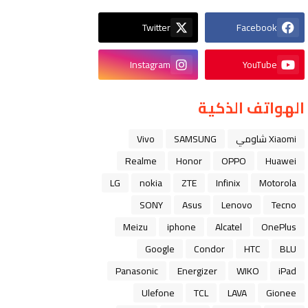
Twitter
Facebook
Instagram
YouTube
الهواتف الذكية
Xiaomi شاومي
SAMSUNG
Vivo
Realme
Honor
OPPO
Huawei
LG
nokia
ZTE
Infinix
Motorola
SONY
Asus
Lenovo
Tecno
Meizu
iphone
Alcatel
OnePlus
Google
Condor
HTC
BLU
Panasonic
Energizer
WIKO
iPad
Ulefone
TCL
LAVA
Gionee