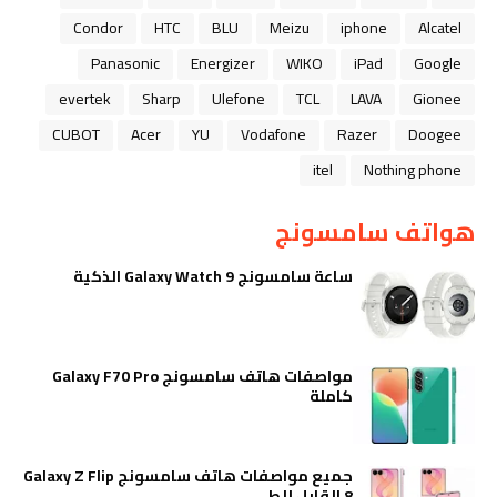
Condor
HTC
BLU
Meizu
iphone
Alcatel
Panasonic
Energizer
WIKO
iPad
Google
evertek
Sharp
Ulefone
TCL
LAVA
Gionee
CUBOT
Acer
YU
Vodafone
Razer
Doogee
itel
Nothing phone
هواتف سامسونج
ساعة سامسونج Galaxy Watch 9 الذكية
مواصفات هاتف سامسونج Galaxy F70 Pro
كاملة
جميع مواصفات هاتف سامسونج Galaxy Z Flip
8 القابل للطي