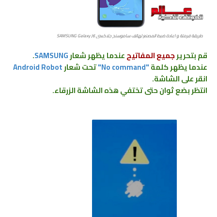
طريقة فرمتة ﻮ اعادة ضبط المصنع ﻟﻬﺎﺗﻒ ﺳﺎﻣﻮﺳﻨﺞ جلاكسي SAMSUNG Galaxy J6
قم بتحرير
جميع المفاتيح
عندما
يظهر
شعار
SAMSUNG
.
عندما يظهر
كلمة
"No command"
تحت شعار
Android Robot
انقر على الشاشة.
انتظر بضع ثوان حتى تختفي هذه الشاشة الزرقاء.