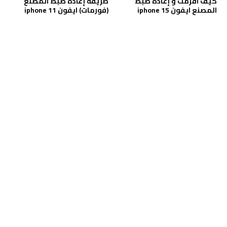
كيف افرمت و إعادة ضبط
طريقة إعادة ضبط المصنع
المصنع ايفون iphone 15
(فورمات) ايفون iphone 11