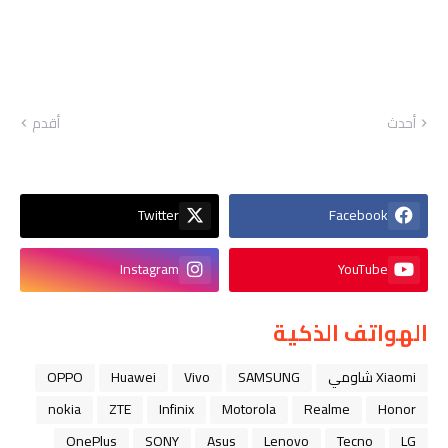
أحدث
أقدم
Twitter
Facebook
Instagram
YouTube
الهواتف الذكية
Xiaomi شاومي
SAMSUNG
Vivo
Huawei
OPPO
nokia
ZTE
Infinix
Motorola
Realme
Honor
OnePlus
SONY
Asus
Lenovo
Tecno
LG