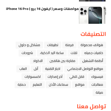
مواصفات وسعر ( ايفون 16 برو ) iPhone 16 Pro
التصنيفات
هواتف محمولة
فرمتة
تطبيقات
مشاكل و حلول
خلفيات جميله
تابلت
ﺳﺎﻋﺔ ﺍﻟﻴﺪ ﺍﻟﺬﻛﻴﺔ،
شروحات
أنظمة التشغيل
مقارنة بين هاتفين
الاكواد
مواقع التواصل الاجتماعي
اخبار التقنية
ﺁﺑﻞ
العاب
فيسبوك
قابل للطي
آخر إصدارات
اكسسوارات
معالجات
مواقع
سماعات الأذن
التعليم
حماية
صيانة
تواصل معنا