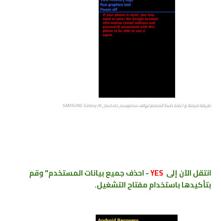
طريقة فرمتة ﻮ اعادة ضبط المصنع ﻟﻬﺎﺗﻒ ﺳﺎﻣﻮﺳﻨﺞ جلاكسي SAMSUNG Galaxy J6
انتقل الآن إلى
YES
- احذف جميع بيانات المستخدم" وقم
بتأكيدها باستخدام مفتاح التشغيل.