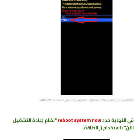
طريقة فرمتة ﻮ اعادة ضبط المصنع ﻟﻬﺎﺗﻒ ﺳﺎﻣﻮﺳﻨﺞ جلاكسي SAMSUNG Galaxy J6
في النهاية حدد
reboot system now
"نظام إعادة التشغيل
الآن" باستخدام زر الطاقة.