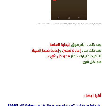
طريقة فرمتة هاتف ﺳﺎﻣﻮﺳﻨﺞ جلاكسي SAMSUNG Galaxy J6 من الاعدادات
بعد ذلك ،
انقر فوق
الإدارة العامة
.
بعد ذلك حدد
إعادة تعيين
و
إعادة
ضبط الجهاز
لتأكيد اختيارك ، اختر
محو كل شيء
.
هذا كل شئ
أقرا ايضا :
طريقة فرمتة هاتف سامسونج جالاكسي SAMSUNG Galaxy