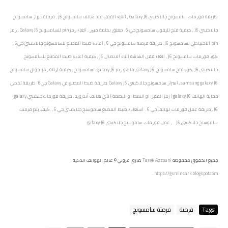
ﻃﺮﻳﻘﺔ ﻓﻮﺭﻣﺎﺕ ﺳﺎﻣﺴﻮﻧﺞ ﺟﺎﻻﻛﺴﻲ Galaxy J6 , ﺍﻟﻐﺎﺀ ﺍﻟﻘﻔﻞ ﻋﻨﺪ ﻫﺎﺗﻒ ﺳﺎﻣﺴﻮﻧﺞ j6 , ﻓﺮﻣﺘﺔ ﺟﻬﺎﺯ ﺳﺎﻣﺴﻮﻧﺞ
ﺟﺎﻻﻛﺴﻲ J6 , ﻛﻴﻔﻴﺔ ﻓﺘﺢ ﺗﻠﻴﻔﻮﻥ ﺳﺎﻣﺴﻮﻧﺞ جي 6 . ﻣﻐﻠﻖ ﺑﻜﻠﻤﺔ ﻣﺮﻭﺭ , ﺍﻟﻐﺎﺀ ﺭﻣﺰ pin ﻟﻠﺴﺎﻣﺴﻮﻧﺞ Galaxy J6 , ﺭﻣﺰ
pin ﺍﻻﺣﺘﻴﺎﻃﻲ ﻟﺴﺎﻣﺴﻮﻧﺞ J6, ﻃﺮﻳﻘﺔ ﻓﺮﻣﺘﺔ ﺳﺎﻣﺴﻮﻧﺞ جي 6 , ﺍﻋﺎﺩﺓ ﺿﺒﻂ ﺍﻟﻤﺼﻨﻊ ﻟﻠﺴﺎﻣﺴﻮﻧﺞ ﺟﺎﻻﻛﺴﻲ جي6 ,
ﻛﻮﺩ ﻓﻮﺭﻣﺎﺕ ﺳﺎﻣﺴﻮﻧﺞ J6 , ﺍﻟﻐﺎﺀ ﻗﻔﻞ ﺍﻟﺸﺎﺷﺔ ﺍﺛﻨﺎﺀ ﺍﻻﺗﺼﺎﻝ J6 , ﻛﻴﻔﻴﺔ ﺍﻋﺎﺩﺓ ﺿﺒﻂ ﺍﻟﻤﺼﻨﻊ ﻟﻠﺴﺎﻣﺴﻮﻧﺞ
ﺟﺎﻻﻛﺴﻲ J6 ,ﻛﻮﺩ ﻓﺘﺢ ﺳﺎﻣﺴﻮﻧﺞ galaxy J6, ﻣﺎﻫﻮ ﺭﻣﺰ galaxy J6 ﻟﺴﺎﻣﺴﻮﻧﺞ , ﻛﻴﻔﻴﺔ ﺍﺯﺍﻟﺔ ﺭﻣﺰ جوال سامسونج
samsung galaxy J6, ﺍﺳﺮﺍﺭ ﺳﺎﻣﺴﻮﻧﺞ ﺟﺎﻻﻛﺴﻲ Galaxy j6 .طريقة ضبط المصنع في Galaxy جي6 . طريقة تخطي
حماية الهاتف galaxy J6 ( رمز القفل او النمط او البصمة ) لأي هاتف أندرويد . طريقة فورمات جلكسي galaxy
J6 . ﻃﺮﻳﻘﺔ ﻋﻤﻞ ﻓﻮﺭﻣﺎﺕ ﻟﻬﺎﺗﻒ جي 6 . ﺍﺳﺘﻌﺎﺩﺓ ﺿﺒﻂ ﺍﻟﻤﺼﻨﻊ ﺳﺎﻣﻮﺳﻨﺞ جلاكسي جي 6 , ﻛﻴﻒ. ﻳﺘﻢ ﻓﺮﻣﺘﺖ
ﺳﺎﻣﻮﺳﻨﺞ جلاكسي J6 , ﻋﻤﻞ ﻓﻮﺭﻣﺎﺕ ﺳﺎﻣﻮﺳﻨﺞ جلاكسي galaxy J6
جميع الحقوق محفوظة
Tarek Azzouni
طارق عزوني © عالم الهواتف الذكية
.
https://gsminsark.blogspot.com
Tags
فرمتة
فرمتة سامسونج