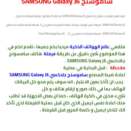
ﺳﺎﻣﻮﺳﻨﺞ SAMSUNG Galaxy J6
كيف تعمل فورمات لجوال جالاكسي SAMSUNG Galaxy J6 ﻮ galaxy J6 plus . طريقة فرمتة جالاكسي
SAMSUNG Galaxy J6 ﻃﺮﻳﻘﺔ عمل فورمات وحذف كلمة المرور جالاكسي جي6 . طريقة فرمتة هاتف جالاكسي
جي 6 _ Hard Reset galaxy J6 .
SAMSUNG Galaxy J6 .
طريقة فرمتة جالاكسي
متابعي
عالم الهواتف الذكية
مرحبا بكم
جميعا ، نقدم لكم في
هذا الموضوع شرح دقيق عن طريقة
فرمتة
هاتف سامسونج
جالاكسي SAMSUNG Galaxy j6 .
ملاحظة
: قبل البداية في عملية
اعادة
ضبط
المصنع
ﺳﺎﻣﻮﺳﻨﺞ جلاكسي SAMSUNG Galaxy J6
يجب ان تأخذ بعين الاعتبار ، انه سوف يتم محو كل البيانات
الهاتف بما
في ذلك صور و ارقام
هاتف و كل
شيء
مخزن
في
ذاكرة الهاتف ، كما ان بعض الاجهزة قد تطلب
منك اعادة نفس ايميل الذي كان قبل عملية الفرمتة لذى تأكد
انك تتذكر ايميل و كلمة المرور قبل الفرمتة ،