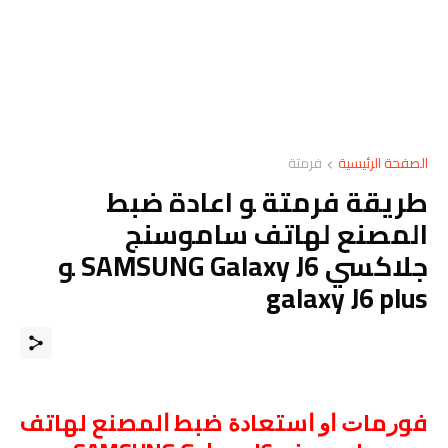
الصفحة الرئيسية
فرمتة
طريقة فرمتة ﻮ اعادة ضبط
المصنع ﻟﻬﺎﺗﻒ ﺳﺎﻣﻮﺳﻨﺞ
جلاكسي SAMSUNG Galaxy J6 ﻮ
galaxy J6 plus
ﻓﻮﺭﻣﺎﺕ ﺍﻭ ﺍﺳﺘﻌﺎﺩﺓ ﺿﺒﻂ ﺍﻟﻤﺼﻨﻊ ﻟﻬﺎﺗﻒ