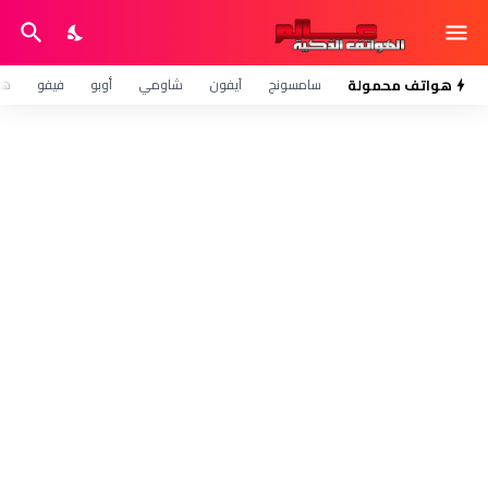
هواتف محمولة
سامسونج
آيفون
شاومي
أوبو
فيفو
هو