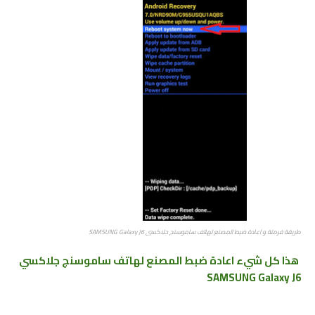
طريقة فرمتة ﻮ اعادة ضبط المصنع ﻟﻬﺎﺗﻒ ﺳﺎﻣﻮﺳﻨﺞ جلاكسي SAMSUNG Galaxy J6
هذا كل شيء
اعادة ضبط المصنع ﻟﻬﺎﺗﻒ ﺳﺎﻣﻮﺳﻨﺞ جلاكسي
SAMSUNG Galaxy J6