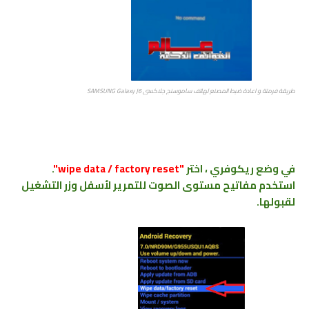
طريقة فرمتة ﻮ اعادة ضبط المصنع ﻟﻬﺎﺗﻒ ﺳﺎﻣﻮﺳﻨﺞ جلاكسي SAMSUNG Galaxy J6
في وضع ريكوفري ، اختر
"wipe data / factory reset"
.
استخدم مفاتيح مستوى الصوت للتمرير لأسفل وزر التشغيل
لقبولها.