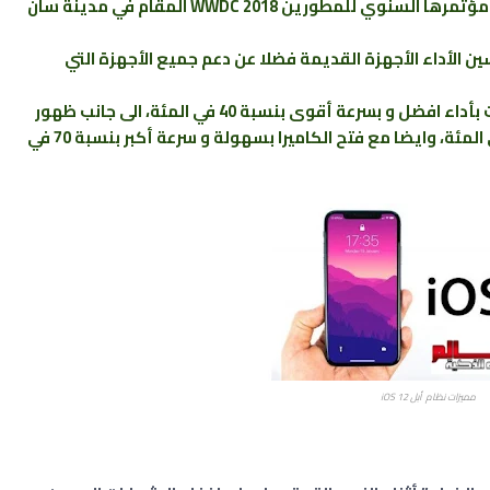
اعلنت شركة آبل عن iOS 12 وذلك خلال فعاليات مؤتمرها السنوي للمطورين WWDC 2018 المقام في مدينة سان
الأداء و تحسين الأداء الأجهزة القديمة فضلا عن دعم جميع الأجهزة التي
وتعمل النسخة الجديدة على تشغيل التطبيقات بأداء افضل و بسرعة أقوى بنسبة 40 في المئة، الى جانب ظهور
لوحة المفاتيح اسرع من السابق و بنسبة 50 في المئة، وايضا مع فتح الكاميرا بسهولة و سرعة أكبر بنسبة 70 في
مميزات نظام أبل iOS 12