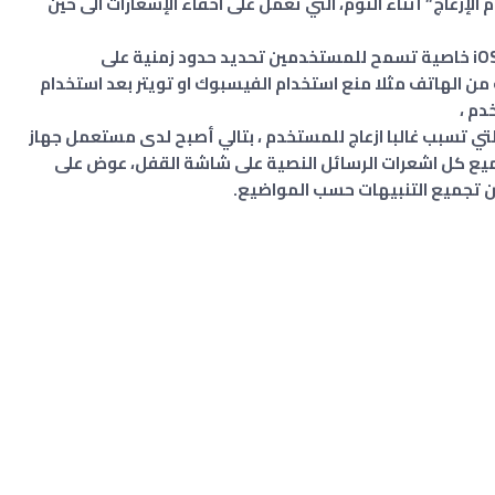
خاصية وضع “عدم الإزعاج” أثناء النوم، التي تعمل على اخفاء الإشعارات الى حين
من الميزات الاخرى الهامة في نسخة نسخة iOS 12 خاصية تسمح للمستخدمين تحديد حدود زمنية على
من الهاتف مثلا منع استخدام الفيسبوك او تويتر بعد استخدام
دم ،
التي تسبب غالبا ازعاج للمستخدم ، بتالي أصبح لدى مستعمل جهاز
تجميع كل اشعرات الرسائل النصية على شاشة القفل، عوض على
 تجميع التنبيهات حسب المواضيع.