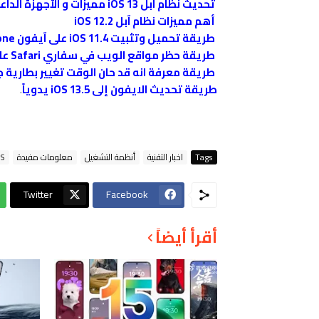
تحديث نظام آبل iOS 13 مميزات و الأجهزة الداعمة
أهم مميزات نظام آبل iOS 12.2
طريقة تحميل وتثبيت iOS 11.4 على آيفون IPhone
طريقة حظر مواقع الويب في سفاري Safari على آيفون وآيباد
طريقة معرفة انه قد حان الوقت تغيير بطارية جهازك 
طريقة تحديث الايفون إلى iOS 13.5 يدوياً
.
Tags
اخبار التقنية
أنظمة التشغيل
معلومات مفيدة
OS
Twitter
Facebook
أقرأ أيضاً