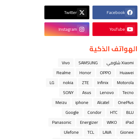
Twitter
Facebook
Instagram
YouTube
الهواتف الذكية
Xiaomi شاومي
SAMSUNG
Vivo
Realme
Honor
OPPO
Huawei
LG
nokia
ZTE
Infinix
Motorola
SONY
Asus
Lenovo
Tecno
Meizu
iphone
Alcatel
OnePlus
Google
Condor
HTC
BLU
Panasonic
Energizer
WIKO
iPad
Ulefone
TCL
LAVA
Gionee