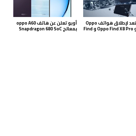
أوبو تستعد لإطلاق هواتف Oppo
أوبو تعلن عن هاتف oppo A60
Find X8 و Oppo Find X8 Pro و Find
بمعالج Snapdragon 680 SoC