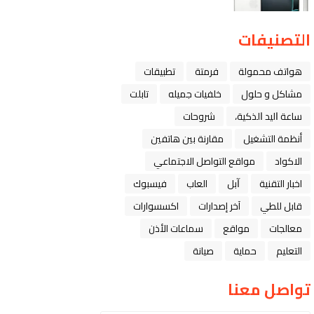
التصنيفات
هواتف محمولة
فرمتة
تطبيقات
مشاكل و حلول
خلفيات جميله
تابلت
ﺳﺎﻋﺔ ﺍﻟﻴﺪ ﺍﻟﺬﻛﻴﺔ،
شروحات
أنظمة التشغيل
مقارنة بين هاتفين
الاكواد
مواقع التواصل الاجتماعي
اخبار التقنية
ﺁﺑﻞ
العاب
فيسبوك
قابل للطي
آخر إصدارات
اكسسوارات
معالجات
مواقع
سماعات الأذن
التعليم
حماية
صيانة
تواصل معنا