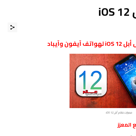
i
فون وآيباد
مميزات نظام أبل iOS 12