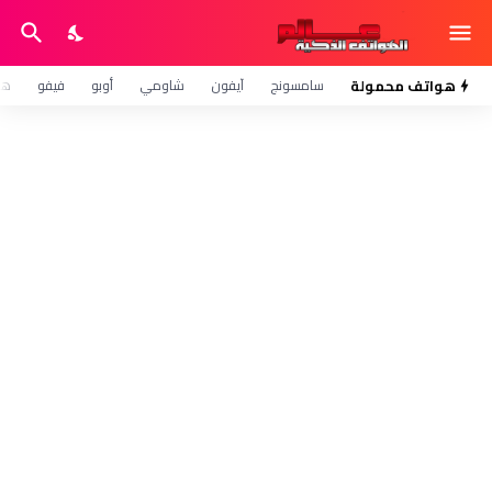
هواتف محمولة
سامسونج
آيفون
شاومي
أوبو
فيفو
هو