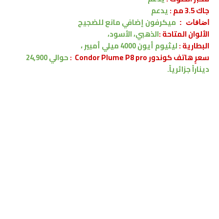
جاك 3.5 مم :
يدعم
ميكرفون إضافي مانع للضجيج
اضافات :
الألوان المتاحة :
الذهبي، الأسود،
البطارية :
ليثيوم أيون 4000 ميلي أمبير ،
سعرٍ هاتف كوندور Condor Plume P8 pro :
حوالي
24,900
ديناراً جزائرياً.