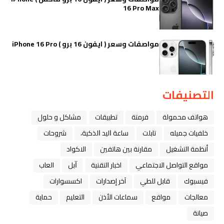
16 Pro Max
مواصفات وسعر ( ايفون 16 برو ) iPhone 16 Pro
التصنيفات
هواتف محمولة
فرمتة
تطبيقات
مشاكل و حلول
خلفيات جميله
تابلت
ﺳﺎﻋﺔ ﺍﻟﻴﺪ ﺍﻟﺬﻛﻴﺔ،
شروحات
أنظمة التشغيل
مقارنة بين هاتفين
الاكواد
مواقع التواصل الاجتماعي
اخبار التقنية
ﺁﺑﻞ
العاب
فيسبوك
قابل للطي
آخر إصدارات
اكسسوارات
معالجات
مواقع
سماعات الأذن
التعليم
حماية
صيانة