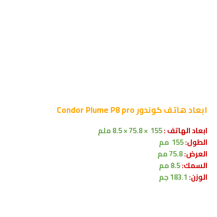
ابعاد
هاتف كوندور Condor Plume P8 pro
ابعاد الهاتف :
155 × 75.8 × 8.5 ملم
الطول:
155 مم
العرض:
75.8 مم
السمك:
8.5 مم
الوزن:
183.1 جم