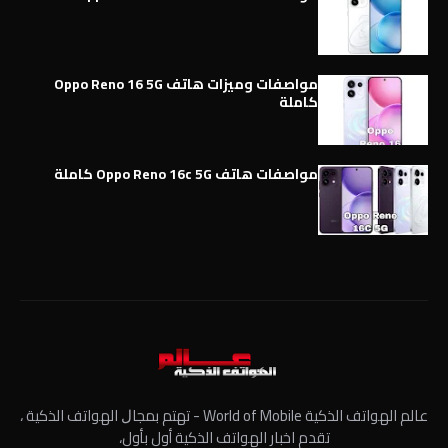
مواصفات وميزات هاتف Oppo Reno 16 5G
كاملة
مواصفات هاتف Oppo Reno 16c 5G كاملة
عالم الهواتف الذكية World of Mobile - ﺗﻬﺘﻢ ﺑﻤﺠﺎﻝ الهواتف الذكية ،
تقدم اخبار الهواتف الذكية أول بأول،