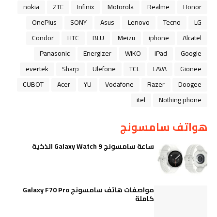
nokia
ZTE
Infinix
Motorola
Realme
Honor
OnePlus
SONY
Asus
Lenovo
Tecno
LG
Condor
HTC
BLU
Meizu
iphone
Alcatel
Panasonic
Energizer
WIKO
iPad
Google
evertek
Sharp
Ulefone
TCL
LAVA
Gionee
CUBOT
Acer
YU
Vodafone
Razer
Doogee
itel
Nothing phone
هواتف سامسونج
ساعة سامسونج Galaxy Watch 9 الذكية
مواصفات هاتف سامسونج Galaxy F70 Pro
كاملة