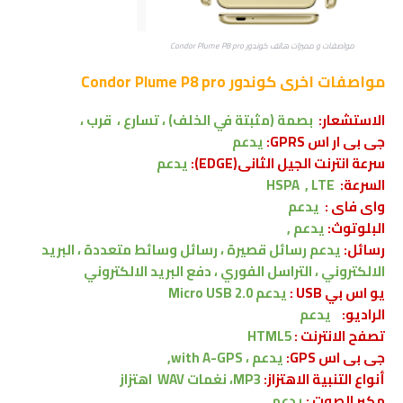
مواصفات و مميزات هاتف كوندور Condor Plume P8 pro
مواصفات اخرى
كوندور Condor Plume P8 pro
الاستشعار:
بصمة (مثبتة في الخلف) ، تسارع ، قرب ،
جى بى ار اس GPRS:
يدعم
سرعة انترنت الجيل الثانى(EDGE):
يدعم
السرعة:
HSPA , LTE
واى فاى :
يدعم
البلوتوث:
يدعم ,
رسائل:
يدعم
رسائل قصيرة ، رسائل وسائط متعددة ، البريد
الالكتروني ، التراسل الفوري ، دفع البريد الالكتروني
يو اس بي USB :
يدعم
Micro USB 2.0
الراديو:
يدعم
تصفح الانترنت :
HTML5
جى بى اس GPS:
يدعم ،
with A-GPS,
أنواع التنبية الاهتزاز:
MP3، نغمات WAV
اهتزاز
مكبر الصوت :
يدعم