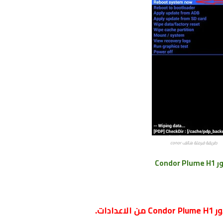
طريقة فرمتة هاتف conor
Condor
دات.