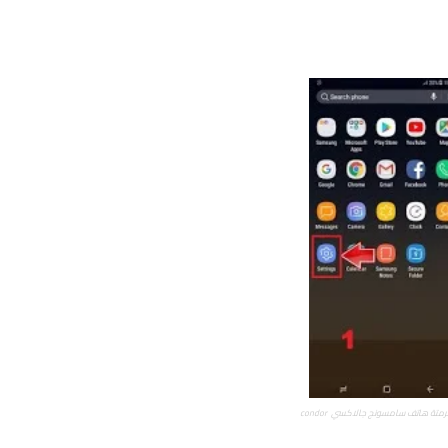
متة هاتف سامسونج جالاكسي condor