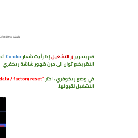
طريقة فرمتة ﻮ اعادة ضب
قم بتحرير
زر التشغيل
إذا رأيت شعار
Condor
ثم
انتظر بضع ثوان
الى حين ظهور شاشة ريكفري
في وضع ريكوفري ، اختر
"wipe data / factory reset"
التشغيل لقبولها.