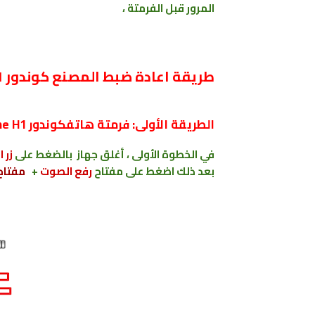
المرور قبل الفرمتة ،
طريقة اعادة ضبط المصنع كوندور Condor Plume H1
الطريقة الأولى: فرمتة هاتفكوندور Condor Plume H1 من خلال ريكوفري .
في الخطوة الأولى ، أغلق جهاز بالضغط على
زر 
بعد ذلك اضغط على مفتاح
رفع الصوت
+
مفتاح