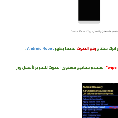
ط المصنع ﻟﻬﺎﺗﻒ كوندور Condor Plume H1
 اترك
مفتاح
رفع الصوت
عندما يظهر
Android Robot
.
. استخدم مفاتيح مستوى الصوت للتمرير لأسفل وزر