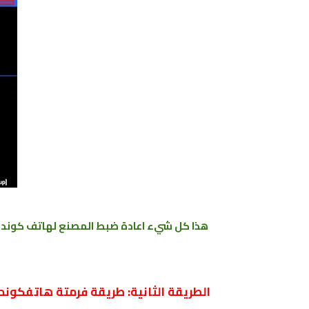
هذا كل شيء
اعادة ضبط المصنع ﻟﻬﺎﺗﻒ
كوندور  Plume H1
الطريقة الثانية: طريقة فرمتة هاتفكوندور Condor Plume H1 من الاعدا