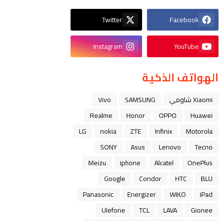
Twitter
Facebook
Instagram
YouTube
الهواتف الذكية
Xiaomi شاومي
SAMSUNG
Vivo
Realme
Honor
OPPO
Huawei
LG
nokia
ZTE
Infinix
Motorola
SONY
Asus
Lenovo
Tecno
Meizu
iphone
Alcatel
OnePlus
Google
Condor
HTC
BLU
Panasonic
Energizer
WIKO
iPad
Ulefone
TCL
LAVA
Gionee