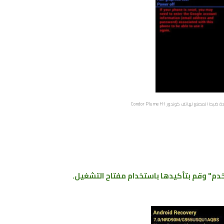
 المصنع ﻟﻬﺎﺗﻒ كوندور Condor Plume H1
دم" وقم بتأكيدها باستخدام مفتاح التشغيل.