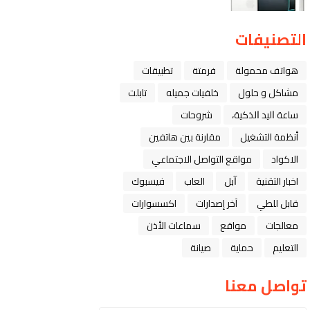
التصنيفات
هواتف محمولة
فرمتة
تطبيقات
مشاكل و حلول
خلفيات جميله
تابلت
ﺳﺎﻋﺔ ﺍﻟﻴﺪ ﺍﻟﺬﻛﻴﺔ،
شروحات
أنظمة التشغيل
مقارنة بين هاتفين
الاكواد
مواقع التواصل الاجتماعي
اخبار التقنية
ﺁﺑﻞ
العاب
فيسبوك
قابل للطي
آخر إصدارات
اكسسوارات
معالجات
مواقع
سماعات الأذن
التعليم
حماية
صيانة
تواصل معنا