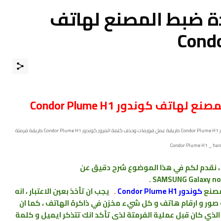
دة ضبط المصنع ﻟﻬﺎﺗﻒ
ﺗﻒ كوندور Condor Plume H1
كيف تعمل فورمات لجوال كوندور Condor Plume H1 طريقة فرمتة كوندور Condor Plume H1 ﻃﺮﻳﻘﺔ عمل فورمات وحذف كلمة المرور كوندور Condor Plume H1 طريقة فرمتة
، نقدم لكم في هذا الموضوع شرح دقيق عن
مصنع
كوندور Condor Plume H1
.
يجب ان تأخذ بعين الاعتبار ، انه
صور و ارقام
هاتف و كل شيء
مخزن
في
ذاكرة الهاتف ، كما ان
ذي كان قبل عملية الفرمتة لذى تأكد انك تتذكر ايميل و كلمة