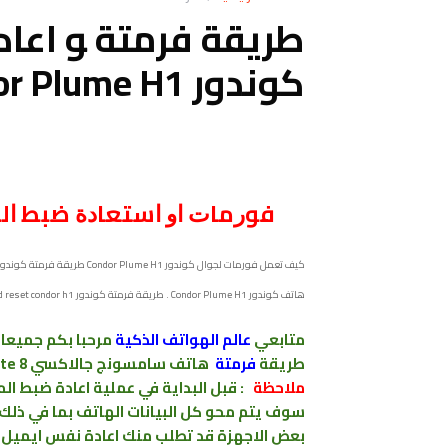
طريقة فرمتة ﻮ اعا
كوندور Condor Plume H1
ﻓﻮﺭﻣﺎﺕ ﺍﻭ ﺍﺳﺘﻌﺎﺩﺓ ﺿﺒﻂ ﺍﻟﻤﺼﻨﻊ ﻟﻬﺎ
هاتف كوندور Condor Plume H1 . طريقة فرمتة كوندور Condor Plume H1 _ hard reset condor h1
متابعي
عالم الهواتف الذكية
مرحبا بكم
جميعا 
طريقة
فرمتة
هاتف سامسونج جالاكسي SAMSUNG Galaxy note 8 .
ملاحظة
: قبل البداية في عملية اعادة
ضبط
ال
سوف يتم محو كل البيانات الهاتف بما
في ذلك 
بعض الاجهزة قد تطلب منك اعادة نفس ايميل ال