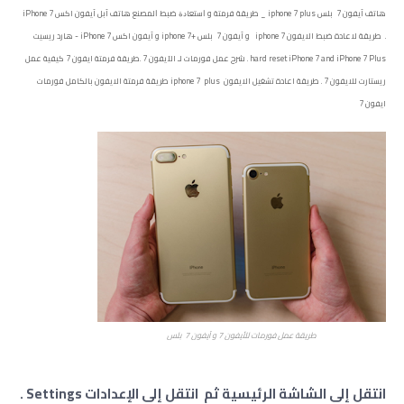
هاتف آيفون 7 بلس iphone 7 plus _ ﻃﺮﻳﻘﺔ فرمتة و ﺍﺳﺘﻌﺎﺩﺓ ﺿﺒﻂ ﺍﻟﻤﺼﻨﻊ هاتف آبل آيفون اكس iPhone 7
. طريقة لاعادة ضبط الايفون iphone 7 و آيفون 7 بلس +iphone 7 و آيفون اكس iPhone 7 - هارد ريسيت
hard reset iPhone 7 and iPhone 7 Plus . شرح عمل فورمات لـ الآيفون 7 .طريقة فرمتة ايفون 7 كيفية عمل
ريستارت للايفون 7 . طريقة اعادة تشغيل الايفون iphone 7 plus طريقة فرمتة الايفون بالكامل فورمات
ايفون 7
طريقة عمل فورمات للأيفون 7 و آيفون 7 بلس
انتقل إلى الشاشة الرئيسية ثم انتقل إلى الإعدادات Settings .