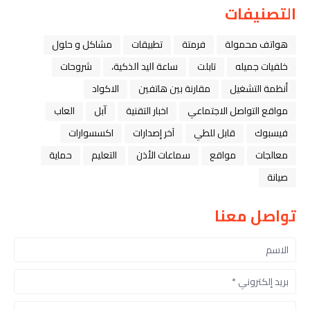
التصنيفات
هواتف محمولة
فرمتة
تطبيقات
مشاكل و حلول
خلفيات جميله
تابلت
ﺳﺎﻋﺔ ﺍﻟﻴﺪ ﺍﻟﺬﻛﻴﺔ،
شروحات
أنظمة التشغيل
مقارنة بين هاتفين
الاكواد
مواقع التواصل الاجتماعي
اخبار التقنية
ﺁﺑﻞ
العاب
فيسبوك
قابل للطي
آخر إصدارات
اكسسوارات
معالجات
مواقع
سماعات الأذن
التعليم
حماية
صيانة
تواصل معنا