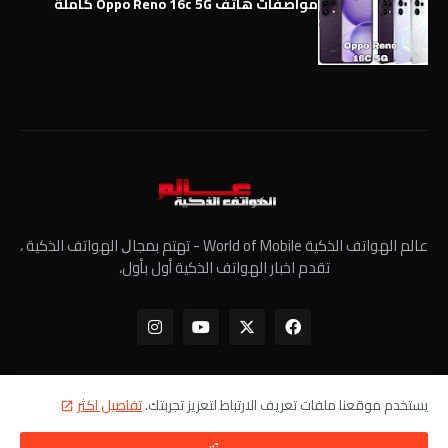
مواصفات هاتف Oppo Reno 16c 5G كاملة
عالم الهواتف الذكية World of Mobile - ﺗﻬﺘﻢ ﺑﻤﺠﺎﻝ الهواتف الذكية ،
تقدم اخبار الهواتف الذكية أول بأول،
يستخدم موقعنا ملفات تعريف الارتباط لتعزيز تجربتك.
تفاصيل اكثر
الرئيسية
معلومات عنا
سياسة الخصوصية
اتصل بنا