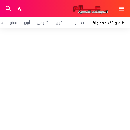
هواتف محمولة
سامسونج
آيفون
شاومي
أوبو
فيفو
هو