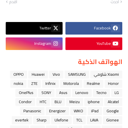
أحدث
أقدم
Twitter
Facebook
Instagram
YouTube
الهواتف الذكية
Xiaomi شاومي
SAMSUNG
Vivo
Huawei
OPPO
nokia
ZTE
Infinix
Motorola
Realme
Honor
OnePlus
SONY
Asus
Lenovo
Tecno
LG
Condor
HTC
BLU
Meizu
iphone
Alcatel
Panasonic
Energizer
WIKO
iPad
Google
evertek
Sharp
Ulefone
TCL
LAVA
Gionee