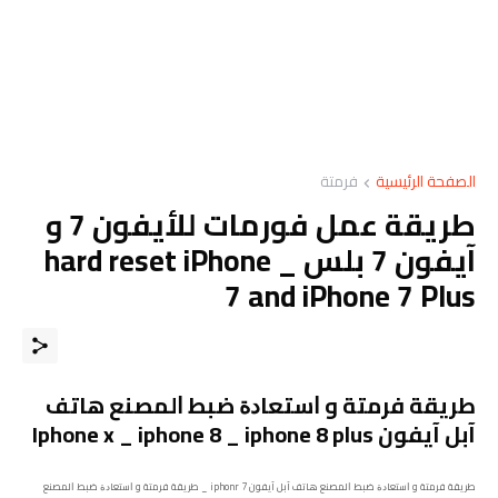
الصفحة الرئيسية
فرمتة
طريقة عمل فورمات للأيفون 7 و
آيفون 7 بلس _ hard reset iPhone
7 and iPhone 7 Plus
ﻃﺮﻳﻘﺔ فرمتة و ﺍﺳﺘﻌﺎﺩﺓ ﺿﺒﻂ ﺍﻟﻤﺼﻨﻊ هاتف
آبل آيفون Iphone x _ iphone 8 _ iphone 8 plus
ﻃﺮﻳﻘﺔ فرمتة و ﺍﺳﺘﻌﺎﺩﺓ ﺿﺒﻂ ﺍﻟﻤﺼﻨﻊ هاتف آبل آيفون iphonr 7 _ ﻃﺮﻳﻘﺔ فرمتة و ﺍﺳﺘﻌﺎﺩﺓ ﺿﺒﻂ ﺍﻟﻤﺼﻨﻊ