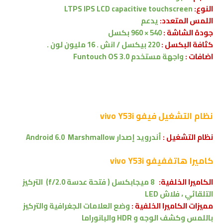
النوع:
LTPS IPS LCD capacitive touchscreen
اللمس المتعدد:
يدعم
جودة الشاشة :
540 × 960 بكسل
كثافة البكسل :
220 بيكسل / انش . 16 مليون لون .
اضافات :
واجهة مستخدم
Funtouch OS 3.0
نظام التشغيل
فيفو vivo Y53i
نظام التشغيل :
أندرويد إصدار
Android 6.0 Marshmallow
كاميرا
هاتففيفو vivo Y53i
الكاميرا الخلفية:
8 ميجابكسل
( فتحة عدسة f/2.0)
التركيز
التلقائي ، فلاش LED
مميزات الكاميرا الخلفية :
وضع العلامات الجغرافية والتركيز
باللمس وكشف الوجه و HDR والبانوراما