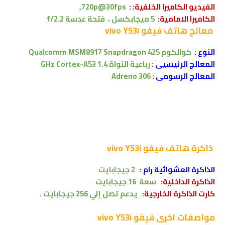
الفيديو الكاميرا الخلفية: :
720p@30fps,
الكاميرا الامامية:
5 ميجابكسل ، فتحة عدسة f/2.2
معالج
هاتف فيفو vivo Y53i
النوع
:
كوالكوم
Qualcomm MSM8917 Snapdragon 425
المعالج الرئيسيى
:
رباعية النواة 1.4 GHz Cortex-A53
المعالج الرسومى
:
Adreno 306
ذاكرة
هاتف فيفو vivo Y53i
الذاكرة العشوائية رام
:
2
جيجابايت
الذاكرة الداخلية:
سعة
16 جيجابايت
كارت الذاكرة الخارجية:
يدعم تصل إلي 256 جيجابايت .
مواصفات اخرى
فيفو vivo Y53i