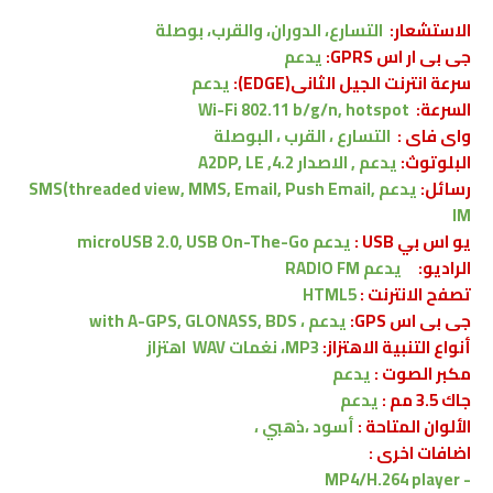
الاستشعار:
التسارع، الدوران، والقرب، بوصلة
جى بى ار اس GPRS:
يدعم
سرعة انترنت الجيل الثانى(EDGE):
يدعم
السرعة:
Wi-Fi 802.11 b/g/n, hotspot
واى فاى :
التسارع ، القرب ، البوصلة
البلوتوث:
يدعم , الاصدار
4.2, A2DP, LE
رسائل:
يدعم
SMS(threaded view, MMS, Email, Push Email,
IM
يو اس بي USB :
يدعم
microUSB 2.0, USB On-The-Go
الراديو:
يدعم RADIO FM
تصفح الانترنت :
HTML5
جى بى اس GPS:
يدعم ،
with A-GPS, GLONASS, BDS
أنواع التنبية الاهتزاز:
MP3، نغمات WAV
اهتزاز
مكبر الصوت :
يدعم
جاك 3.5 مم :
يدعم
الألوان المتاحة :
أسود
،
ذهبي ،
اضافات اخرى :
MP4/H.264 player
-