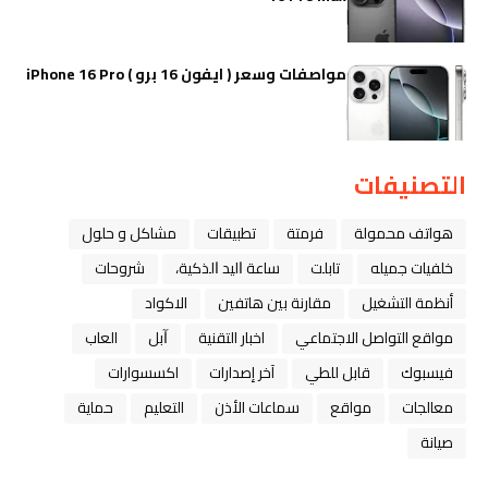
مواصفات وسعر ( ايفون 16 برو ) iPhone 16 Pro
التصنيفات
هواتف محمولة
فرمتة
تطبيقات
مشاكل و حلول
خلفيات جميله
تابلت
ﺳﺎﻋﺔ ﺍﻟﻴﺪ ﺍﻟﺬﻛﻴﺔ،
شروحات
أنظمة التشغيل
مقارنة بين هاتفين
الاكواد
مواقع التواصل الاجتماعي
اخبار التقنية
ﺁﺑﻞ
العاب
فيسبوك
قابل للطي
آخر إصدارات
اكسسوارات
معالجات
مواقع
سماعات الأذن
التعليم
حماية
صيانة