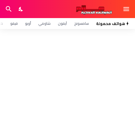
هواتف محمولة
سامسونج
آيفون
شاومي
أوبو
فيفو
هو