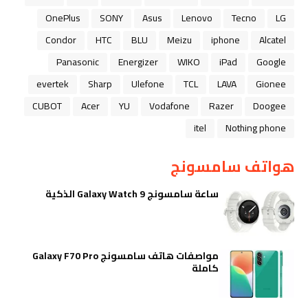
OnePlus
SONY
Asus
Lenovo
Tecno
LG
Condor
HTC
BLU
Meizu
iphone
Alcatel
Panasonic
Energizer
WIKO
iPad
Google
evertek
Sharp
Ulefone
TCL
LAVA
Gionee
CUBOT
Acer
YU
Vodafone
Razer
Doogee
itel
Nothing phone
هواتف سامسونج
ساعة سامسونج Galaxy Watch 9 الذكية
مواصفات هاتف سامسونج Galaxy F70 Pro
كاملة