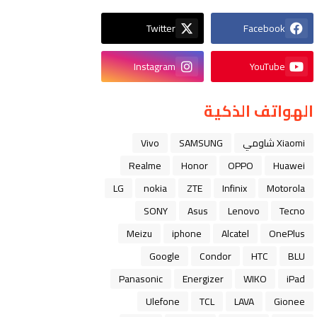
Twitter
Facebook
Instagram
YouTube
الهواتف الذكية
Xiaomi شاومي
SAMSUNG
Vivo
Realme
Honor
OPPO
Huawei
LG
nokia
ZTE
Infinix
Motorola
SONY
Asus
Lenovo
Tecno
Meizu
iphone
Alcatel
OnePlus
Google
Condor
HTC
BLU
Panasonic
Energizer
WIKO
iPad
Ulefone
TCL
LAVA
Gionee