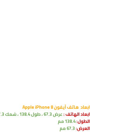
ابعاد
هاتف
آيفون Apple iPhone 8
ابعاد الهاتف :
عرض 67.3 ، طول 138.4 ، سْمك 7.3ملليمتر
الطول:
38.4
1
مم
العرض:
67.3 مم