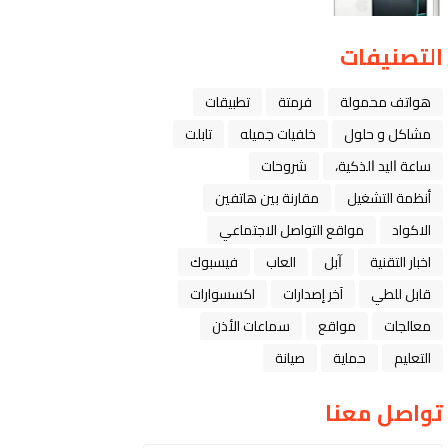
التصنيفات
هواتف محمولة
فرمتة
تطبيقات
مشاكل و حلول
خلفيات جميله
تابلت
ﺳﺎﻋﺔ ﺍﻟﻴﺪ ﺍﻟﺬﻛﻴﺔ،
شروحات
أنظمة التشغيل
مقارنة بين هاتفين
الاكواد
مواقع التواصل الاجتماعي
اخبار التقنية
ﺁﺑﻞ
العاب
فيسبوك
قابل للطي
آخر إصدارات
اكسسوارات
معالجات
مواقع
سماعات الأذن
التعليم
حماية
صيانة
تواصل معنا