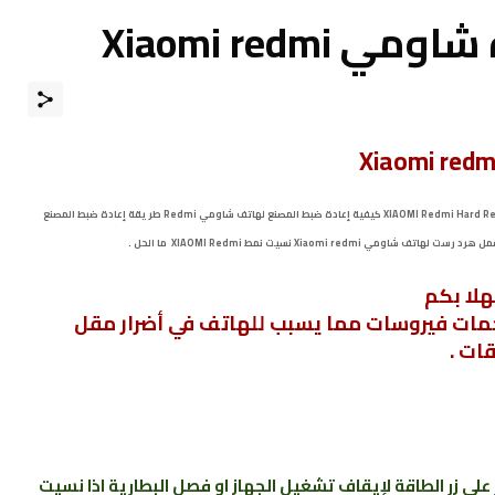
Xiaomi redm
طريقة عمل فرمتة لهاتف شاومي ردمي فرمتة هاتف XIAOMI Redmi Hard Reset XIAOMI Redmi كيفية إعادة ضبط المصنع لهاتف شاومي Redmi طريقة إعادة ضبط المصنع
هلا بكم
هجمات فيروسات مما يسبب للهاتف في أضرار مقل
ات .
على زر الطاقة لإيقاف تشغيل الجهاز او فصل البطارية اذا نسيت