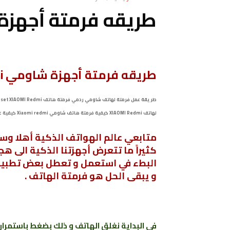
طريقه فرمتة أجهزة شاومي i
طريقه فرمتة أجهزة شاومي Xiaomi redmi
لهاتف XIAOMI Redmi كيفية فرمتة هاتف شاومي Xiaomi redmi كيفية عمل هرد رست لهاتف شاومي Xiaomi redmi نسيت نمط XIAOMI Redmi ما الحل .
متابعي عالم الهواتف الذكية أهلا وس
كثيراً ما تتعرض أجهزتنا الذكية الى 
البطء في استعمل و تعطل بعض تطبيق
و يبقى الحل هو فرمتة الهاتف .
في البداية نغلق الهاتف و ذلك بضغط باستمرار 