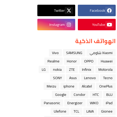
Twitter
Facebook
Instagram
YouTube
الهواتف الذكية
Xiaomi شاومي
SAMSUNG
Vivo
Realme
Honor
OPPO
Huawei
LG
nokia
ZTE
Infinix
Motorola
SONY
Asus
Lenovo
Tecno
Meizu
iphone
Alcatel
OnePlus
Google
Condor
HTC
BLU
Panasonic
Energizer
WIKO
iPad
Ulefone
TCL
LAVA
Gionee