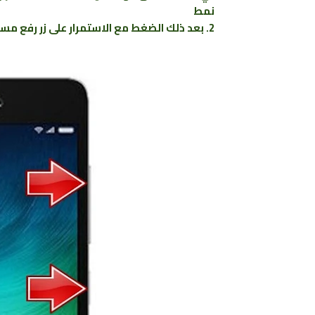
نمط
2. بعد ذلك الضغط مع الاستمرار على زر رفع مستوى الصوت ومفتاح التشغيل معا لبضع ثوان.