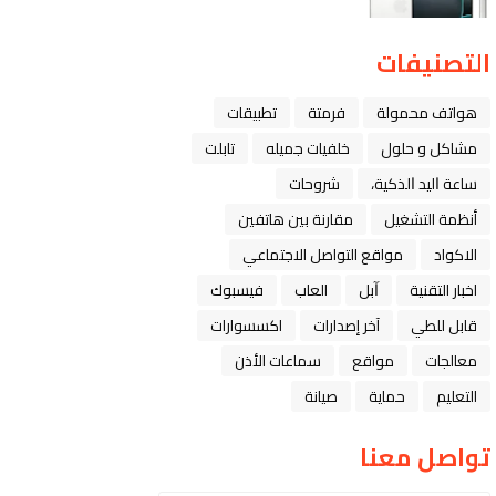
التصنيفات
هواتف محمولة
فرمتة
تطبيقات
مشاكل و حلول
خلفيات جميله
تابلت
ﺳﺎﻋﺔ ﺍﻟﻴﺪ ﺍﻟﺬﻛﻴﺔ،
شروحات
أنظمة التشغيل
مقارنة بين هاتفين
الاكواد
مواقع التواصل الاجتماعي
اخبار التقنية
ﺁﺑﻞ
العاب
فيسبوك
قابل للطي
آخر إصدارات
اكسسوارات
معالجات
مواقع
سماعات الأذن
التعليم
حماية
صيانة
تواصل معنا