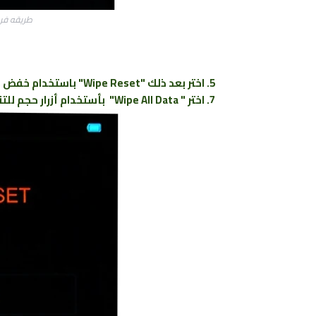
طريقه فرمتة 
5. اختر بعد ذلك "Wipe Reset" باستخدام خفض مستوى الصوت للتنقل وزر الطاقة لتأكيد.
7. اختر " Wipe All Data" بأستخدام أزرار حجم للتنقل ومفتاح التشغيل لاختيار.