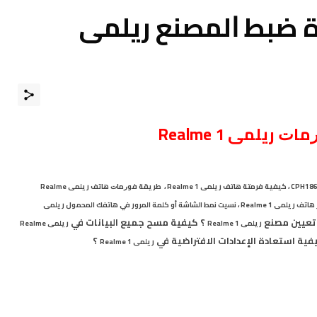
ة ﺿﺒﻂ ﺍﻟﻤﺼﻨﻊ ريلمى
ﺭﻣﺎﺕ
ريلمى Realme 1
،
كيفية فرمتة هاتف ريلمى Realme 1
،
ﻃﺮﻳﻘﺔ ﻓﻮﺭﻣﺎﺕ هاتف ريلمى Realme
 ريلمى Realme 1
،
نسيت نمط الشاشة أو كلمة المرور في هاتفك المحمول ريلمى
 تعيين مصنع
؟ كيفية مسح جميع البيانات في
ريلمى Realme 1
ريلمى Realme
فية استعادة الإعدادات الافتراضية في
؟
ريلمى Realme 1