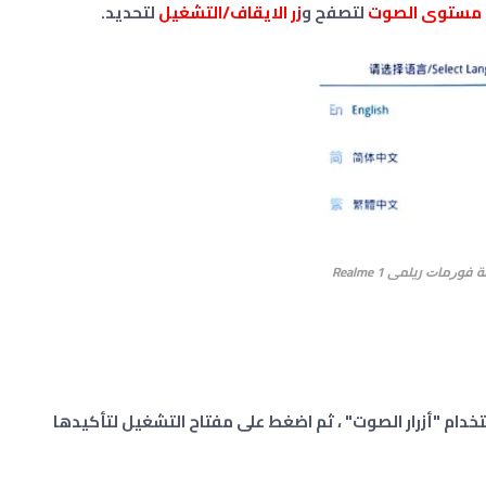
 مستوى الصوت
لتصفح و
زر الايقاف/التشغيل
لتحديد.
ﻓﻮﺭﻣﺎﺕ ريلمى Realme 1
تخدام "أزرار الصوت" ، ثم اضغط على مفتاح التشغيل لتأكيدها