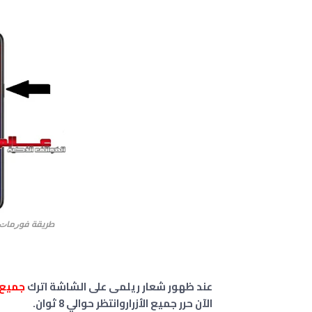
طريقة ﻓﻮﺭﻣﺎﺕ واع
عند ظهور شعار ريلمى على الشاشة اترك
جميع 
الآن حرر جميع الأزراروانتظر حوالي 8 ثوان.