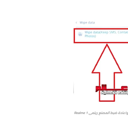
اعادة ﺿﺒﻂ ﺍﻟﻤﺼﻨﻊ ريلمى Realme 1