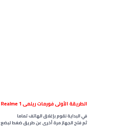
الطريقة الأولى فورمات ريلمى Realme 1 عن طريق الريكفري
في البداية نقوم بإغلاق الهاتف تماما
ثم فتح الجهاز مرة أخرى عن طريق ضغط لبضع ث