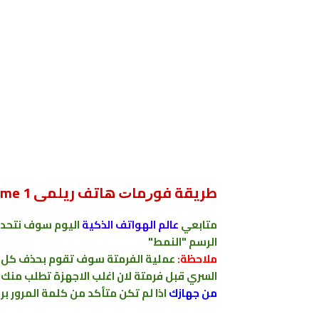
ﻃﺮﻳﻘﺔ ﻓﻮﺭﻣﺎﺕ هاتف ريلمى Realme 1
متابعي
عالم الهواتف الذكية
اليوم سوف نتحدث
الرسم "النمط"
ملاحظة:
عملية الفرمتة سوف تقوم بحذف كل بيا
السري قبل فرمتة لان اغلب الاجهزة تطلب منك
من جهازك
اذا لم تكن متأكد من كلمة المرور ب