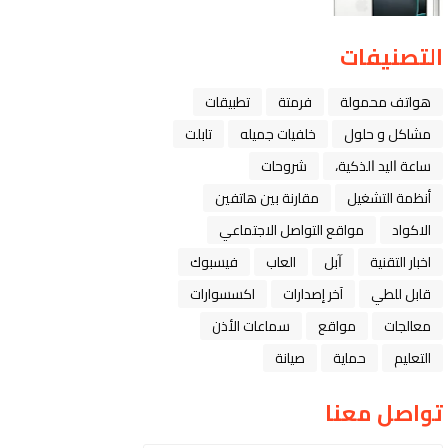
التصنيفات
هواتف محمولة
فرمتة
تطبيقات
مشاكل و حلول
خلفيات جميله
تابلت
ﺳﺎﻋﺔ ﺍﻟﻴﺪ ﺍﻟﺬﻛﻴﺔ،
شروحات
أنظمة التشغيل
مقارنة بين هاتفين
الاكواد
مواقع التواصل الاجتماعي
اخبار التقنية
ﺁﺑﻞ
العاب
فيسبوك
قابل للطي
آخر إصدارات
اكسسوارات
معالجات
مواقع
سماعات الأذن
التعليم
حماية
صيانة
تواصل معنا