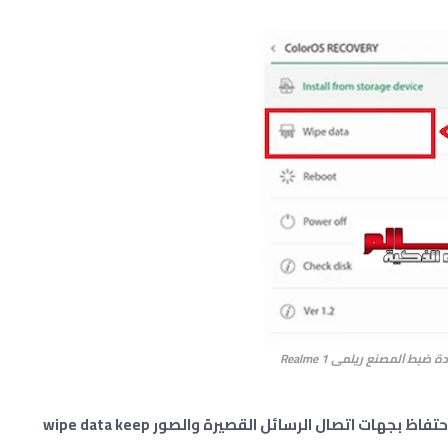
 ﺿﺒﻂ ﺍﻟﻤﺼﻨﻊ ريلمى Realme 1
في الخطوة التالية أضغط على مسح البيانات الاحتفاظ بجهات اتصال الرسائل القصيرة والصور wipe data keep