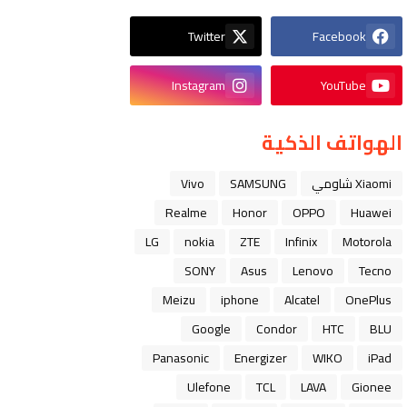
Twitter
Facebook
Instagram
YouTube
الهواتف الذكية
Xiaomi شاومي
SAMSUNG
Vivo
Realme
Honor
OPPO
Huawei
LG
nokia
ZTE
Infinix
Motorola
SONY
Asus
Lenovo
Tecno
Meizu
iphone
Alcatel
OnePlus
Google
Condor
HTC
BLU
Panasonic
Energizer
WIKO
iPad
Ulefone
TCL
LAVA
Gionee