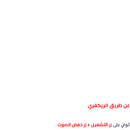
وانٍ على
زر التشغيل + زر
خفض الصوت
.