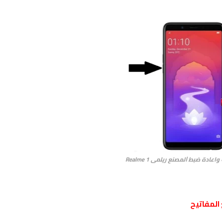
ادة ﺿﺒﻂ ﺍﻟﻤﺼﻨﻊ ريلمى Realme 1
المفاتيح